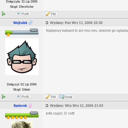
Dołączyła: 31 Lip 2005
Skąd: Obrońców
Profil
PW
Wojtulek
Wysłany: Pon Wrz 11, 2006 10:30
Najlepszy kabaret to ani mru mru, wlasnie go ogladam
Dołączył: 01 Lip 2006
Skąd: Gliwic
Profil
PW
Email
Basiorek
Wysłany: Wto Wrz 12, 2006 21:05
tofik rządzi :D :rotfl: