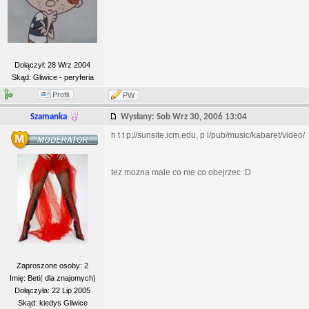
Dołączył: 28 Wrz 2004
Skąd: Gliwice - peryferia
Profil
PW
Szamanka
Wysłany: Sob Wrz 30, 2006 13:04
h t t p;//sunsite.icm.edu, p l/pub/music/kabaret/video/
tez mozna male co nie co obejrzec :D
Zaproszone osoby: 2
Imię: Beti( dla znajomych)
Dołączyła: 22 Lip 2005
Skąd: kiedys Gliwice