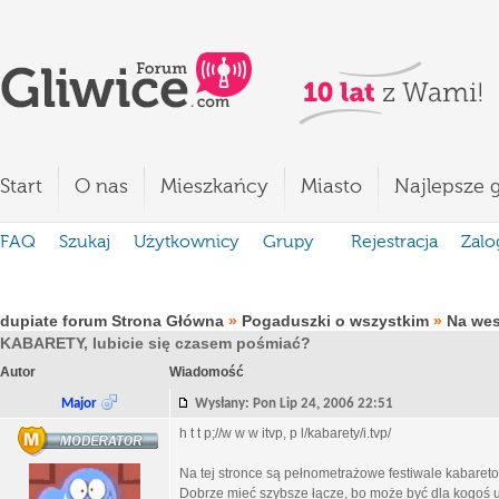
Start
O nas
Mieszkańcy
Miasto
Najlepsze g
FAQ
Szukaj
Użytkownicy
Grupy
Rejestracja
Zalo
dupiate forum Strona Główna
»
Pogaduszki o wszystkim
»
Na we
KABARETY, lubicie się czasem pośmiać?
Autor
Wiadomość
Major
Wysłany: Pon Lip 24, 2006 22:51
h t t p;//w w w itvp, p l/kabarety/i.tvp/
Na tej stronce są pełnometrażowe festiwale kabaret
Dobrze mieć szybsze łącze, bo może być dla kogoś u