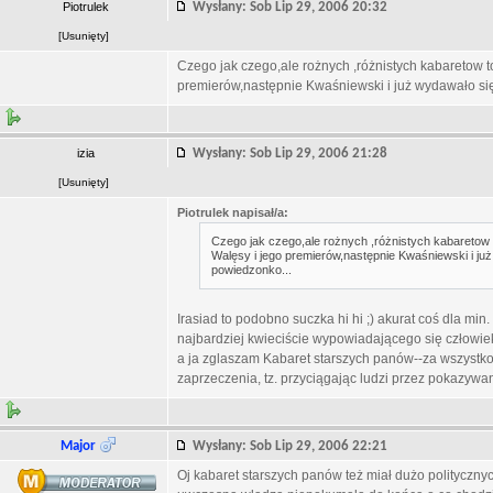
Piotrulek
Wysłany: Sob Lip 29, 2006 20:32
[
Usunięty
]
Czego jak czego,ale rożnych ,różnistych kabaretow t
premierów,następnie Kwaśniewski i już wydawało się ,
izia
Wysłany: Sob Lip 29, 2006 21:28
[
Usunięty
]
Piotrulek napisał/a:
Czego jak czego,ale rożnych ,różnistych kabaretow t
Walęsy i jego premierów,następnie Kwaśniewski i już
powiedzonko...
Irasiad to podobno suczka hi hi ;) akurat coś dla mi
najbardziej kwieciście wypowiadającego się człowie
a ja zglaszam Kabaret starszych panów--za wszystko, 
zaprzeczenia, tz. przyciągając ludzi przez pokazyw
Major
Wysłany: Sob Lip 29, 2006 22:21
Oj kabaret starszych panów też miał dużo politycznyc