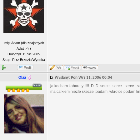
Imię: Adam (dla znajomych
Adaś :-) )
Dołączył: 11 Sie 2005
Skąd: R-rz Brzezie/Wysoka
Profil
PW
Email
www
Olaa
Wysłany: Pon Wrz 11, 2006 00:04
ja kocham kabarety !!!!! :D :D :serce: :serce: :serce:
ma calkiem niezle skecze :padam: wkrotce podam lin