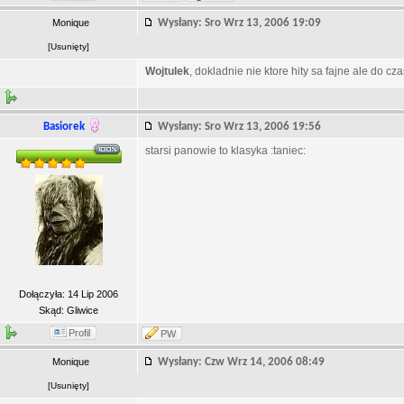
Monique
Wysłany: Sro Wrz 13, 2006 19:09
[
Usunięty
]
Wojtulek
, dokladnie nie ktore hity sa fajne ale do cz
Basiorek
Wysłany: Sro Wrz 13, 2006 19:56
starsi panowie to klasyka :taniec:
Dołączyła: 14 Lip 2006
Skąd: Gliwice
Profil
PW
Monique
Wysłany: Czw Wrz 14, 2006 08:49
[
Usunięty
]