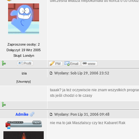
uwczesna władza niepokumała do końca o co chodzi,
Zaproszone osoby: 2
Dołączył: 19 Wrz 2005
Skąd: Londyn
Profil
PW
Email
www
izia
Wysłany: Sob Lip 29, 2006 23:52
[
Usunięty
]
taaak? ja też oczywiscie nie znam wszystkich program
sts jeśli chodzi o te czasy
Admike
Wysłany: Pon Lip 31, 2006 09:48
nie ma to jak Masztalscy czy tez Kabaret Rak