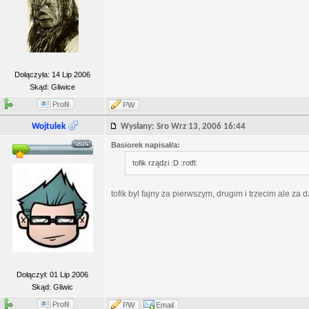
Dołączyła: 14 Lip 2006
Skąd: Gliwice
Profil
PW
Wojtulek
Wysłany: Sro Wrz 13, 2006 16:44
Basiorek napisał/a:
tofik rządzi :D :rotfl:
tofik byl fajny za pierwszym, drugim i trzecim ale za 
Dołączył: 01 Lip 2006
Skąd: Gliwic
Profil
PW
Email