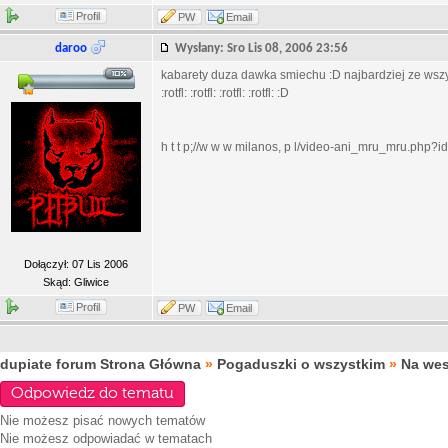
Profil
PW
Email
daroo
Wysłany: Sro Lis 08, 2006 23:56
kabarety duza dawka smiechu :D najbardziej ze wszys
:rotfl: :rotfl: :rotfl: :rotfl: :D
h t t p;//w w w milanos, p l/video-ani_mru_mru.php?
Dołączył: 07 Lis 2006
Skąd: Gliwice
Profil
PW
Email
dupiate forum Strona Główna
»
Pogaduszki o wszystkim
»
Na we
Odpowiedz do tematu
Nie możesz
pisać nowych tematów
Nie możesz
odpowiadać w tematach