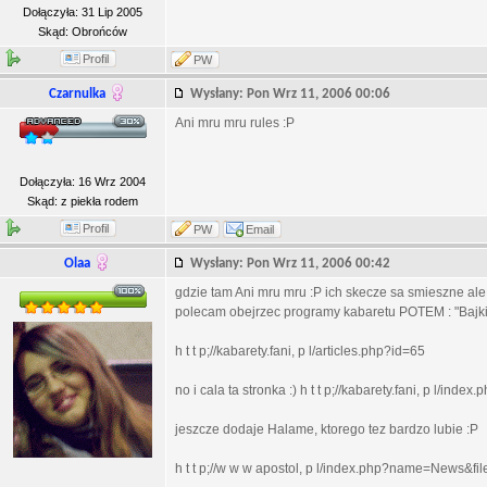
Dołączyła: 31 Lip 2005
Skąd: Obrońców
Profil
PW
Czarnulka
Wysłany: Pon Wrz 11, 2006 00:06
Ani mru mru rules :P
Dołączyła: 16 Wrz 2004
Skąd: z piekła rodem
Profil
PW
Email
Olaa
Wysłany: Pon Wrz 11, 2006 00:42
gdzie tam Ani mru mru :P ich skecze sa smieszne ale 
polecam obejrzec programy kabaretu POTEM : "Bajki dl
h t t p;//kabarety.fani, p l/articles.php?id=65
no i cala ta stronka :) h t t p;//kabarety.fani, p l/index.
jeszcze dodaje Halame, ktorego tez bardzo lubie :P
h t t p;//w w w apostol, p l/index.php?name=News&fi