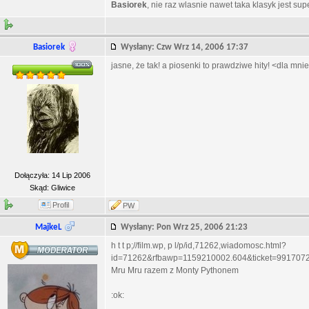
Basiorek
, nie raz wlasnie nawet taka klasyk jest supe
Basiorek
Wysłany: Czw Wrz 14, 2006 17:37
jasne, że tak! a piosenki to prawdziwe hity! <dla mni
Dołączyła: 14 Lip 2006
Skąd: Gliwice
Profil
PW
MajkeL
Wysłany: Pon Wrz 25, 2006 21:23
h t t p;//film.wp, p l/p/id,71262,wiadomosc.html?
id=71262&rfbawp=1159210002.604&ticket=991
Mru Mru razem z Monty Pythonem
:ok: