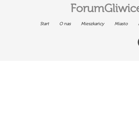
ForumGliwice
Start
O nas
Mieszkańcy
Miasto