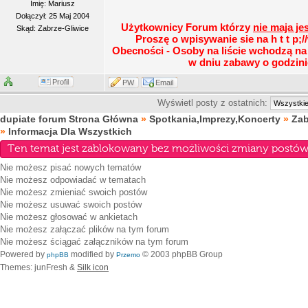
Imię: Mariusz
Dołączył: 25 Maj 2004
Użytkownicy Forum którzy
nie maja je
Skąd: Zabrze-Gliwice
Proszę o wpisywanie sie na h t t p;
Obecności - Osoby na liście wchodzą n
w dniu zabawy o godzini
Profil
PW
Email
Wyświetl posty z ostatnich:
dupiate forum Strona Główna
»
Spotkania,Imprezy,Koncerty
»
Za
»
Informacja Dla Wszystkich
Ten temat jest zablokowany bez możliwości zmiany postów 
Nie możesz
pisać nowych tematów
Nie możesz
odpowiadać w tematach
Nie możesz
zmieniać swoich postów
Nie możesz
usuwać swoich postów
Nie możesz
głosować w ankietach
Nie możesz
załączać plików na tym forum
Nie możesz
ściągać załączników na tym forum
Powered by
modified by
© 2003 phpBB Group
phpBB
Przemo
Themes: junFresh &
Silk icon