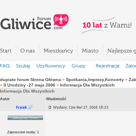
Start
O nas
Mieszkańcy
Miasto
Najlepsze g
FAQ
Szukaj
Użytkownicy
Grupy
Rejestracja
Zalo
dupiate forum Strona Główna
»
Spotkania,Imprezy,Koncerty
»
Za
»
II Urodziny -27 maja 2006
»
Informacja Dla Wszystkich
Informacja Dla Wszystkich
Autor
Wiadomość
Frycek
Wysłany: Czw Kwi 27, 2006 18:23
Zaproszone osoby: 1