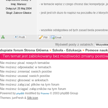
- w temacie wpisz z czego chcesz dac korepetycje ,j
Imię: Mariusz
Dołączył: 25 Maj 2004
- jesli jest ich duzo to napisz na poczatku te z ktory
Skąd: Zabrze-Gliwice
- wszelkie odstępstwa od tych zasad beda powodow
Profil
PW
Email
Wyświetl posty z ostatnich:
dupiate forum Strona Główna
»
Szkoła - Edukacja
»
Pomoce nauko
Ten temat jest zablokowany bez możliwości zmiany postów 
Nie możesz
pisać nowych tematów
Nie możesz
odpowiadać w tematach
Nie możesz
zmieniać swoich postów
Nie możesz
usuwać swoich postów
Nie możesz
głosować w ankietach
Nie możesz
załączać plików na tym forum
Nie możesz
ściągać załączników na tym forum
Powered by
modified by
© 2003 phpBB Group
phpBB
Przemo
Themes: junFresh &
Silk icon