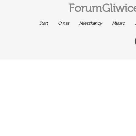
ForumGliwice
Start
O nas
Mieszkańcy
Miasto