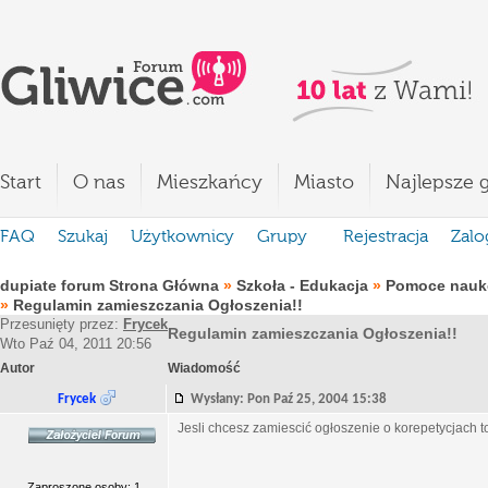
Start
O nas
Mieszkańcy
Miasto
Najlepsze g
FAQ
Szukaj
Użytkownicy
Grupy
Rejestracja
Zalo
dupiate forum Strona Główna
»
Szkoła - Edukacja
»
Pomoce nauko
»
Regulamin zamieszczania Ogłoszenia!!
Przesunięty przez:
Frycek
Regulamin zamieszczania Ogłoszenia!!
Wto Paź 04, 2011 20:56
Autor
Wiadomość
Frycek
Wysłany: Pon Paź 25, 2004 15:38
Jesli chcesz zamiescić ogłoszenie o korepetycjach to
Zaproszone osoby: 1