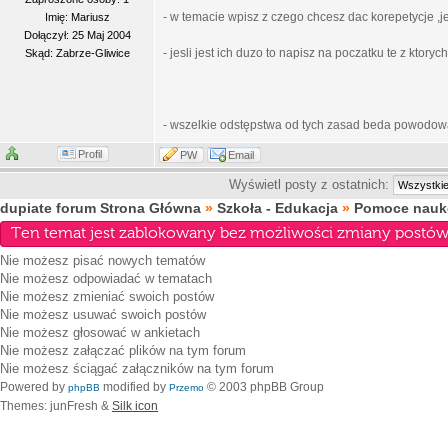
- w temacie wpisz z czego chcesz dac korepetycje ,j
Imię: Mariusz
Dołączył: 25 Maj 2004
- jesli jest ich duzo to napisz na poczatku te z ktory
Skąd: Zabrze-Gliwice
- wszelkie odstępstwa od tych zasad beda powodow
Profil
PW
Email
Wyświetl posty z ostatnich:
dupiate forum Strona Główna
»
Szkoła - Edukacja
»
Pomoce nauko
Ten temat jest zablokowany bez możliwości zmiany postów 
Nie możesz
pisać nowych tematów
Nie możesz
odpowiadać w tematach
Nie możesz
zmieniać swoich postów
Nie możesz
usuwać swoich postów
Nie możesz
głosować w ankietach
Nie możesz
załączać plików na tym forum
Nie możesz
ściągać załączników na tym forum
Powered by
modified by
© 2003 phpBB Group
phpBB
Przemo
Themes: junFresh &
Silk icon