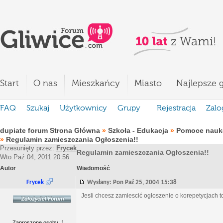
Start
O nas
Mieszkańcy
Miasto
Najlepsze g
FAQ
Szukaj
Użytkownicy
Grupy
Rejestracja
Zalo
dupiate forum Strona Główna
»
Szkoła - Edukacja
»
Pomoce nauko
»
Regulamin zamieszczania Ogłoszenia!!
Przesunięty przez:
Frycek
Regulamin zamieszczania Ogłoszenia!!
Wto Paź 04, 2011 20:56
Autor
Wiadomość
Frycek
Wysłany: Pon Paź 25, 2004 15:38
Jesli chcesz zamiescić ogłoszenie o korepetycjach to
Zaproszone osoby: 1