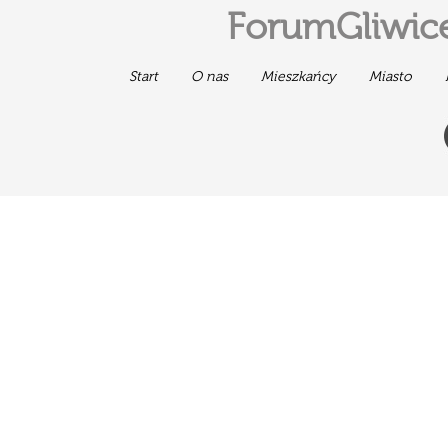
ForumGliwice
Start
O nas
Mieszkańcy
Miasto