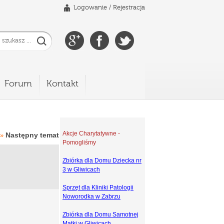
Logowanie
/
Rejestracja
Forum
Kontakt
Akcje Charytatywne -
Następny temat
»
Pomogliśmy
Zbiórka dla Domu Dziecka nr
3 w Gliwicach
Sprzęt dla Kliniki Patologii
Noworodka w Zabrzu
Zbiórka dla Domu Samotnej
Matki w Gliwicach