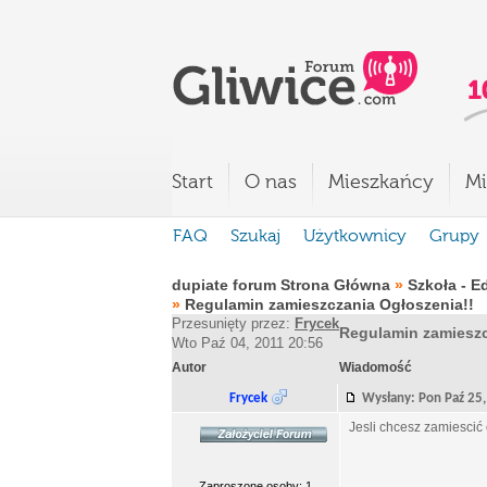
Start
O nas
Mieszkańcy
Mi
FAQ
Szukaj
Użytkownicy
Grupy
dupiate forum Strona Główna
»
Szkoła - E
»
Regulamin zamieszczania Ogłoszenia!!
Przesunięty przez:
Frycek
Regulamin zamieszc
Wto Paź 04, 2011 20:56
Autor
Wiadomość
Frycek
Wysłany: Pon Paź 2
Jesli chcesz zamiescić 
Zaproszone osoby: 1