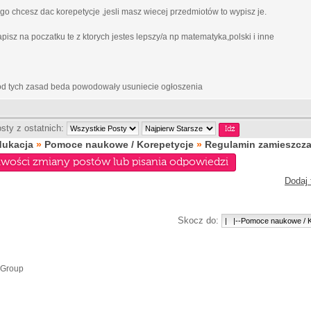
go chcesz dac korepetycje ,jesli masz wiecej przedmiotów to wypisz je.
 napisz na poczatku te z ktorych jestes lepszy/a np matematyka,polski i inne
 od tych zasad beda powodowały usuniecie ogłoszenia
sty z ostatnich:
dukacja
»
Pomoce naukowe / Korepetycje
»
Regulamin zamieszcza
iwości zmiany postów lub pisania odpowiedzi
Dodaj 
Skocz do:
 Group