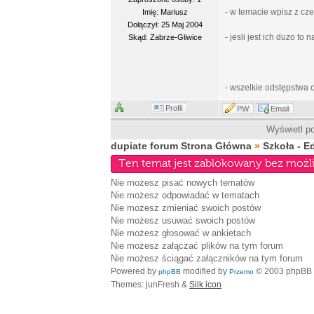
- w temacie wpisz z cze
Imię: Mariusz
Dołączył: 25 Maj 2004
- jesli jest ich duzo to
Skąd: Zabrze-Gliwice
- wszelkie odstępstwa
Profil
PW
Email
Wyświetl po
dupiate forum Strona Główna
»
Szkoła - E
Ten temat jest zablokowany bez możl
Nie możesz
pisać nowych tematów
Nie możesz
odpowiadać w tematach
Nie możesz
zmieniać swoich postów
Nie możesz
usuwać swoich postów
Nie możesz
głosować w ankietach
Nie możesz
załączać plików na tym forum
Nie możesz
ściągać załączników na tym forum
Powered by
modified by
© 2003 phpBB
phpBB
Przemo
Themes: junFresh &
Silk icon