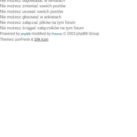
Nie możesz
odpowiadać w tematach
Nie możesz
zmieniać swoich postów
Nie możesz
usuwać swoich postów
Nie możesz
głosować w ankietach
Nie możesz
załączać plików na tym forum
Nie możesz
ściągać załączników na tym forum
Powered by
modified by
© 2003 phpBB Group
phpBB
Przemo
Themes: junFresh &
Silk icon