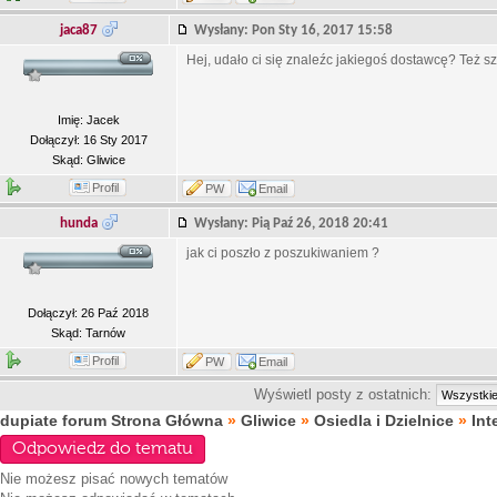
jaca87
Wysłany: Pon Sty 16, 2017 15:58
Hej, udało ci się znaleźc jakiegoś dostawcę? Też 
Imię: Jacek
Dołączył: 16 Sty 2017
Skąd: Gliwice
Profil
PW
Email
hunda
Wysłany: Pią Paź 26, 2018 20:41
jak ci poszło z poszukiwaniem ?
Dołączył: 26 Paź 2018
Skąd: Tarnów
Profil
PW
Email
Wyświetl posty z ostatnich:
dupiate forum Strona Główna
»
Gliwice
»
Osiedla i Dzielnice
»
Int
Odpowiedz do tematu
Nie możesz
pisać nowych tematów