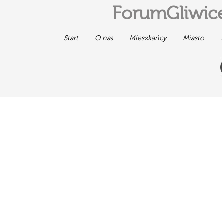
ForumGliwice
Start
O nas
Mieszkańcy
Miasto