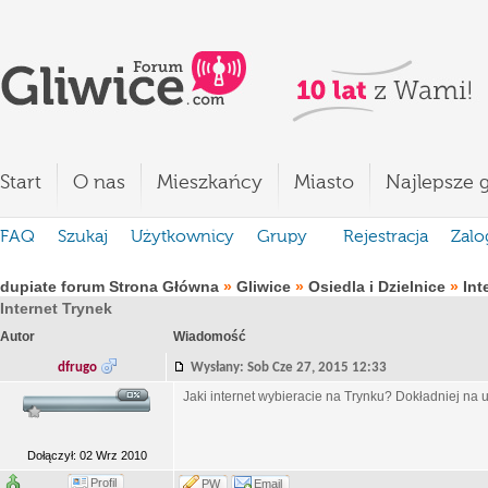
Start
O nas
Mieszkańcy
Miasto
Najlepsze g
FAQ
Szukaj
Użytkownicy
Grupy
Rejestracja
Zalo
dupiate forum Strona Główna
»
Gliwice
»
Osiedla i Dzielnice
»
Int
Internet Trynek
Autor
Wiadomość
dfrugo
Wysłany: Sob Cze 27, 2015 12:33
Jaki internet wybieracie na Trynku? Dokładniej na u
Dołączył: 02 Wrz 2010
Profil
PW
Email