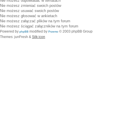
Nie możesz
odpowiadać w tematach
Nie możesz
zmieniać swoich postów
Nie możesz
usuwać swoich postów
Nie możesz
głosować w ankietach
Nie możesz
załączać plików na tym forum
Nie możesz
ściągać załączników na tym forum
Powered by
modified by
© 2003 phpBB Group
phpBB
Przemo
Themes: junFresh &
Silk icon