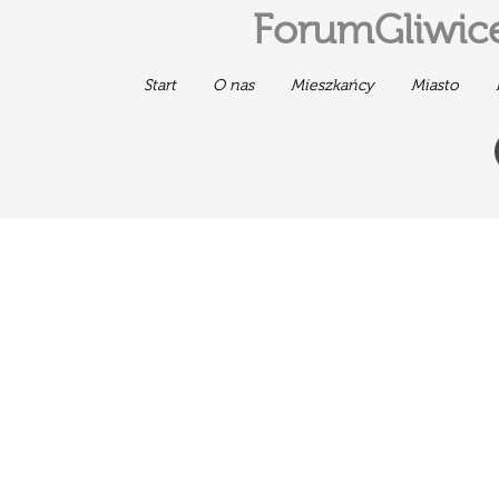
ForumGliwice
Start
O nas
Mieszkańcy
Miasto