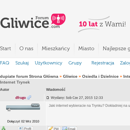
Start
O nas
Mieszkańcy
Miasto
Najlepsze g
FAQ
Szukaj
Użytkownicy
Grupy
Rejestracja
Zalo
dupiate forum Strona Główna
»
Gliwice
»
Osiedla i Dzielnice
»
Int
Internet Trynek
Autor
Wiadomość
dfrugo
Wysłany: Sob Cze 27, 2015 12:33
Jaki internet wybieracie na Trynku? Dokładniej na u
Dołączył: 02 Wrz 2010
Profil
PW
Email