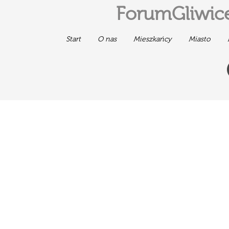
ForumGliwice
Start
O nas
Mieszkańcy
Miasto