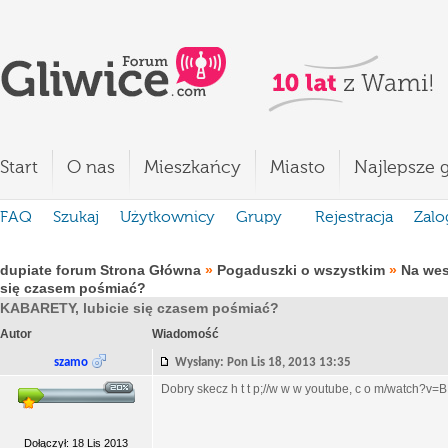
Start
O nas
Mieszkańcy
Miasto
Najlepsze g
FAQ
Szukaj
Użytkownicy
Grupy
Rejestracja
Zalo
dupiate forum Strona Główna
»
Pogaduszki o wszystkim
»
Na we
się czasem pośmiać?
KABARETY, lubicie się czasem pośmiać?
Autor
Wiadomość
szamo
Wysłany: Pon Lis 18, 2013 13:35
Dobry skecz h t t p;//w w w youtube, c o m/watch?
Dołączył: 18 Lis 2013