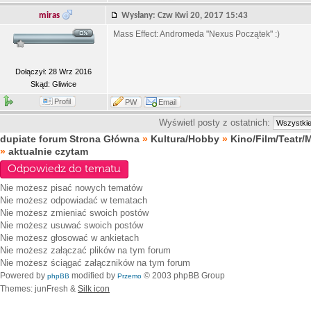
miras
Wysłany: Czw Kwi 20, 2017 15:43
Mass Effect: Andromeda "Nexus Początek" :)
Dołączył: 28 Wrz 2016
Skąd: Gliwice
Profil
PW
Email
Wyświetl posty z ostatnich:
dupiate forum Strona Główna
»
Kultura/Hobby
»
Kino/Film/Teatr/
»
aktualnie czytam
Odpowiedz do tematu
Nie możesz
pisać nowych tematów
Nie możesz
odpowiadać w tematach
Nie możesz
zmieniać swoich postów
Nie możesz
usuwać swoich postów
Nie możesz
głosować w ankietach
Nie możesz
załączać plików na tym forum
Nie możesz
ściągać załączników na tym forum
Powered by
modified by
© 2003 phpBB Group
phpBB
Przemo
Themes: junFresh &
Silk icon