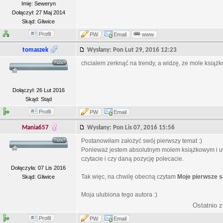
Imię: Seweryn
Dołączył: 27 Maj 2014
Skąd: Gliwice
Profil
PW
Email
www
tomaszek
Wysłany: Pon Lut 29, 2016 12:23
chcialem zerknąć na trendy, a widzę, ze mole książkow
Dołączył: 26 Lut 2016
Skąd: Stąd
Profil
PW
Email
Mania657
Wysłany: Pon Lis 07, 2016 15:56
Postanowiłam założyć swój pierwszy temat :)
Ponieważ jestem absolutnym molem książkowym i uwi
czytacie i czy daną pozycję polecacie.
Dołączyła: 07 Lis 2016
Tak więc, na chwilę obecną czytam
Moje pierwsze 
Skąd: Gliwice
Moja ulubiona tego autora :)
Ostatnio 
Profil
PW
Email