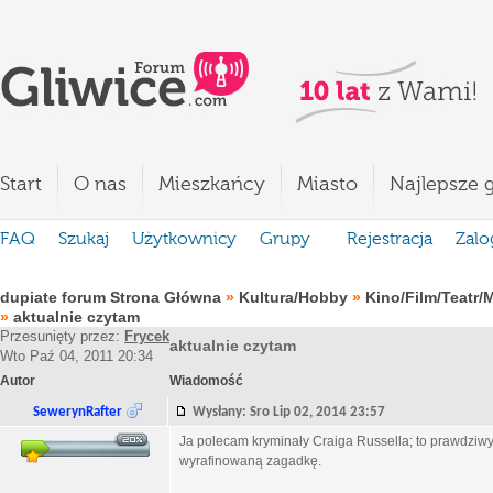
Start
O nas
Mieszkańcy
Miasto
Najlepsze g
FAQ
Szukaj
Użytkownicy
Grupy
Rejestracja
Zalo
dupiate forum Strona Główna
»
Kultura/Hobby
»
Kino/Film/Teatr/
»
aktualnie czytam
Przesunięty przez:
Frycek
aktualnie czytam
Wto Paź 04, 2011 20:34
Autor
Wiadomość
SewerynRafter
Wysłany: Sro Lip 02, 2014 23:57
Ja polecam kryminały Craiga Russella; to prawdziwy
wyrafinowaną zagadkę.