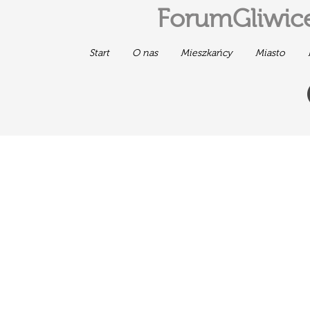
ForumGliwice
Start
O nas
Mieszkańcy
Miasto