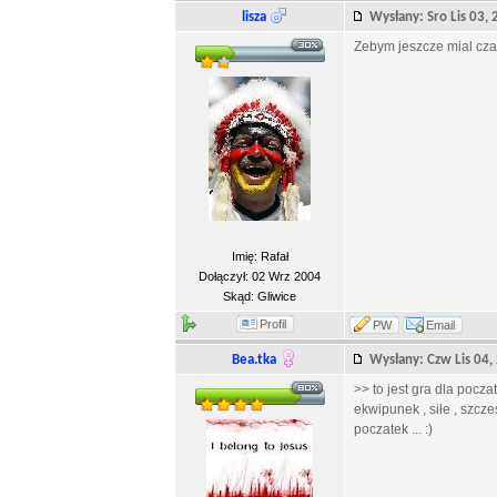
lisza
Wysłany: Sro Lis 03
Zebym jeszcze mial czas
Imię: Rafał
Dołączył: 02 Wrz 2004
Skąd: Gliwice
Profil
PW
Email
Bea.tka
Wysłany: Czw Lis 04
>> to jest gra dla pocza
ekwipunek , siłe , szcze
poczatek ... :)