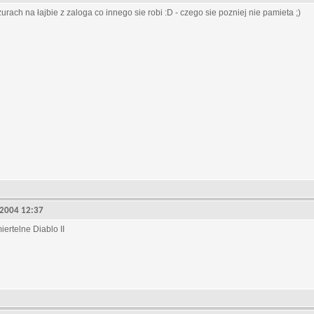
urach na łajbie z zaloga co innego sie robi :D - czego sie pozniej nie pamieta ;)
, 2004 12:37
iertelne Diablo II