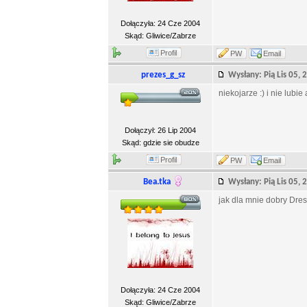
Dołączyła: 24 Cze 2004
Skąd: Gliwice/Zabrze
Profil
PW
Email
prezes_g_sz
Wysłany: Pią Lis 05
niekojarze :) i nie lubi
Dołączył: 26 Lip 2004
Skąd: gdzie sie obudze
Profil
PW
Email
Bea.tka
Wysłany: Pią Lis 05
jak dla mnie dobry Dre
Dołączyła: 24 Cze 2004
Skąd: Gliwice/Zabrze