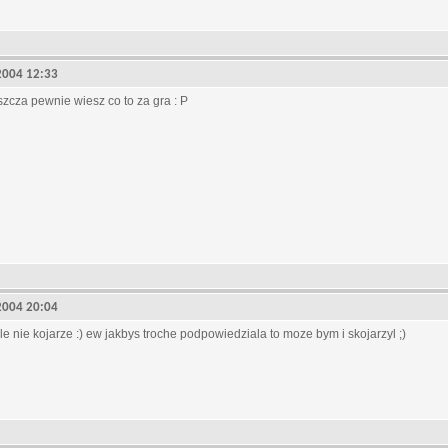
, 2004 12:33
szcza pewnie wiesz co to za gra : P
, 2004 20:04
le nie kojarze :) ew jakbys troche podpowiedziala to moze bym i skojarzyl ;)