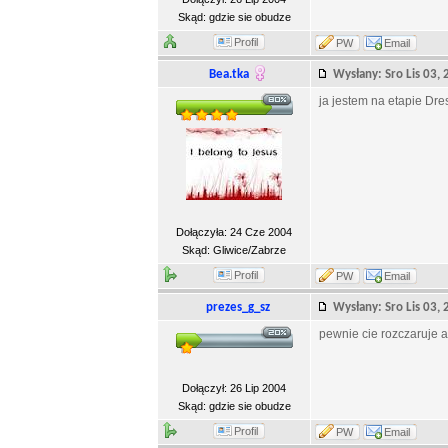
Skąd: gdzie sie obudze
Profil
PW
Email
Bea.tka
Wysłany: Sro Lis 03
ja jestem na etapie Dre
Dołączyła: 24 Cze 2004
Skąd: Gliwice/Zabrze
Profil
PW
Email
prezes_g_sz
Wysłany: Sro Lis 03
pewnie cie rozczaruje a
Dołączył: 26 Lip 2004
Skąd: gdzie sie obudze
Profil
PW
Email