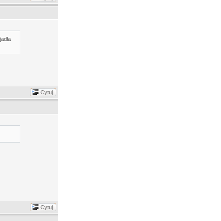
jadła
Cytuj
Cytuj