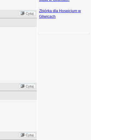
Zbiórka dla Hospicjum w
Cytuj
Gliwicach
Cytuj
Cytuj