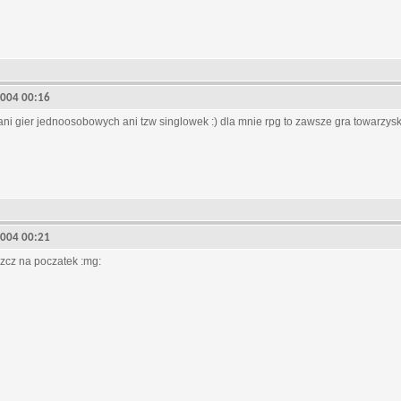
, 2004 00:16
e ani gier jednoosobowych ani tzw singlowek :) dla mnie rpg to zawsze gra towarzysk
, 2004 00:21
szcz na poczatek :mg: