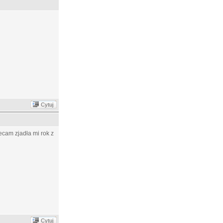
Cytuj
lecam zjadła mi rok z
Cytuj