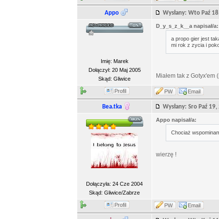
Appo
Wysłany: Wto Paź 1
D_y_s_z_k__a napisał/a:
a propo gier jest ta
mi rok z zycia i po
Imię: Marek
Dołączył: 20 Maj 2005
Miałem tak z Gotyx'em (
Skąd: Gliwice
Profil
PW
Email
Bea.tka
Wysłany: Sro Paź 19
Appo napisał/a:
Chociaż wspominam 
wierzę !
Dołączyła: 24 Cze 2004
Skąd: Gliwice/Zabrze
Profil
PW
Email