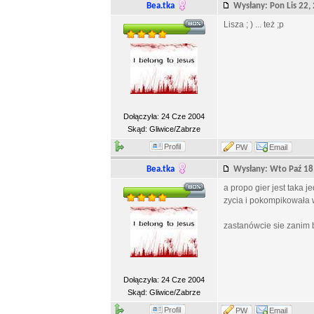
Bea.tka
Wysłany: Pon Lis 22
Lisza ; ) ... też ;p
Dołączyła: 24 Cze 2004
Skąd: Gliwice/Zabrze
Profil
PW
Email
Bea.tka
Wysłany: Wto Paź 1
a propo gier jest taka 
zycia i pokompikowała w
zastanówcie sie zanim b
Dołączyła: 24 Cze 2004
Skąd: Gliwice/Zabrze
Profil
PW
Email