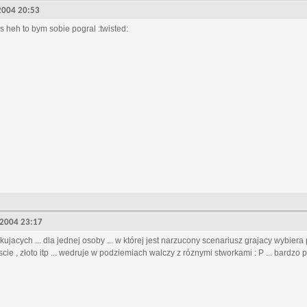
, 2004 20:53
 heh to bym sobie pogral :twisted:
, 2004 23:17
tkujacych ... dla jednej osoby ... w której jest narzucony scenariusz grajacy wybiera
scie , złoto itp ... wedruje w podziemiach walczy z róznymi stworkami : P ... bardzo 