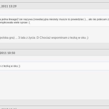
8, 2011 13:29
ka jedna lineage2 sie nazywa (rewelacyjna niestety musze to powiedziec )... ale nie polecam z
kompikowała wiele spraw :(
polska gra) ... 3 lata z życia :D Chociaż wspominam z łezką w oku ;)
, 2011 10:50
z łezką w oku ;)