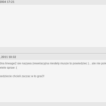
, 2004 17:21
8, 2011 10:32
jedna lineage2 sie nazywa (rewelacyjna niestety musze to powiedziec )... ale nie po
iele spraw :(
edziecie chcieli zaczac w to grać!!