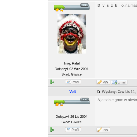
D_y_s_z_k__o
, na maz
Imię: Rafał
Dołączył: 02 Wrz 2004
Skąd: Gliwice
Profil
PW
Email
Volt
Wysłany: Czw Lis 11
A ja sobie gram w nieśm
Dołączył: 26 Lip 2004
Skąd: Gliwice
Profil
PW