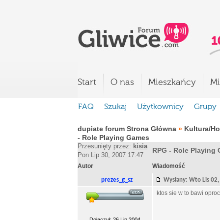
Start
O nas
Mieszkańcy
Mi
FAQ
Szukaj
Użytkownicy
Grupy
dupiate forum Strona Główna
»
Kultura/H
- Role Playing Games
Przesunięty przez:
kisia
RPG - Role Playing
Pon Lip 30, 2007 17:47
Autor
Wiadomość
prezes_g_sz
Wysłany: Wto Lis 0
ktos sie w to bawi opro
Dołączył: 26 Lip 2004