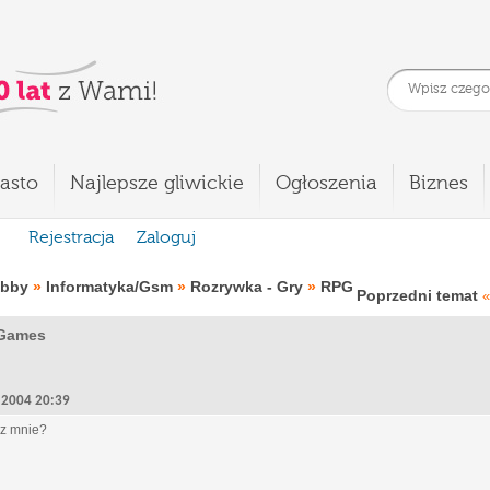
asto
Najlepsze gliwickie
Ogłoszenia
Biznes
Rejestracja
Zaloguj
obby
»
Informatyka/Gsm
»
Rozrywka - Gry
»
RPG
Poprzedni temat
«
 Games
2, 2004 20:39
cz mnie?