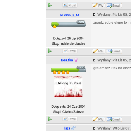
Profil
PW
Email
prezes_g_sz
Wysłany: Pią Lis 05
znajdz sobie ekipe to i
Dołączył: 26 Lip 2004
Skąd: gdzie sie obudze
Profil
PW
Email
Bea.tka
Wysłany: Pią Lis 05
grałam tez i tak na oboz
Dołączyła: 24 Cze 2004
Skąd: Gliwice/Zabrze
Profil
PW
Email
lisza
Wysłany: Wto Lis 0