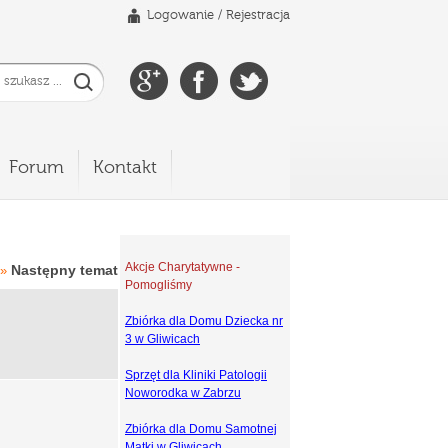
Logowanie
/
Rejestracja
Forum
Kontakt
Akcje Charytatywne -
Następny temat
»
Pomogliśmy
Zbiórka dla Domu Dziecka nr
3 w Gliwicach
Sprzęt dla Kliniki Patologii
Noworodka w Zabrzu
Zbiórka dla Domu Samotnej
Matki w Gliwicach