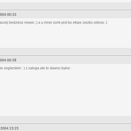
, 2004 00:33
naczej bedziesz mowic ;) a u mnei zonk jest bo ekipe ciezko zebrac :(
, 2004 00:58
ie zeglarskim : ) z załoga ale to dawno byłoo
9, 2004 23:25