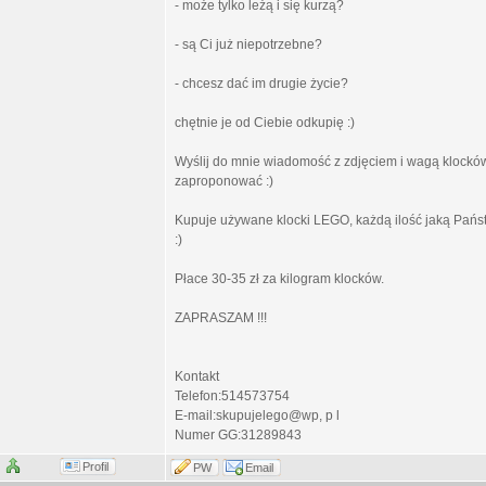
- może tylko leżą i się kurzą?
- są Ci już niepotrzebne?
- chcesz dać im drugie życie?
chętnie je od Ciebie odkupię :)
Wyślij do mnie wiadomość z zdjęciem i wagą klocków
zaproponować :)
Kupuje używane klocki LEGO, każdą ilość jaką Państ
:)
Płace 30-35 zł za kilogram klocków.
ZAPRASZAM !!!
Kontakt
Telefon:514573754
E-mail:skupujelego@wp, p l
Numer GG:31289843
Profil
PW
Email