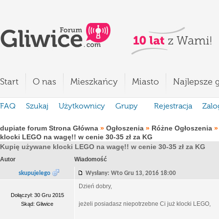
Start
O nas
Mieszkańcy
Miasto
Najlepsze g
FAQ
Szukaj
Użytkownicy
Grupy
Rejestracja
Zalo
dupiate forum Strona Główna
»
Ogłoszenia
»
Różne Ogłoszenia
klocki LEGO na wagę!! w cenie 30-35 zł za KG
Kupię używane klocki LEGO na wagę!! w cenie 30-35 zł za KG
Autor
Wiadomość
skupujelego
Wysłany: Wto Gru 13, 2016 18:00
Dzień dobry,
Dołączył: 30 Gru 2015
jeżeli posiadasz niepotrzebne Ci już klocki LEGO,
Skąd: Gliwice