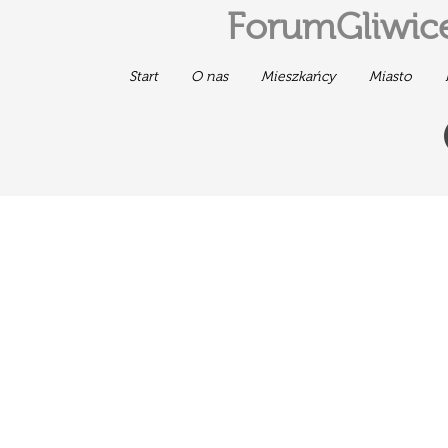
ForumGliwice
Start
O nas
Mieszkańcy
Miasto