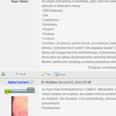
do szkoły policealnej na technika, gdyż obecnie wiel
Skąd: Gliwice
obecnie w Gliwicach mamy:
-TEB Edukacja
-Żak
-Copernicus
-Siódemka
-Progres
-Profesja
-Cosinus
I możliwe, że jeszcze sporo innych, ja osobiście za
którejś z wymienionych szkół? Jak wygląda nauka
Biorę pod uwagę kierunki administracja, rachunkowoś
Może ktoś ma jakieś doświadczenie odnośnie którejś 
Bardzo serdecznie dziękuję za każdą przydatną infor
Ostatnio zmienion
Profil
PW
Email
Alpha Centauri
Wysłany: Sro Lut 01, 2012 09:38
Ja mam małe doświadczenia z Żakiem. Wprawdzie chod
celach (papier do wojska), ale jestem mocno przekonany
na studiach. Nie doradzę, ci nic konkretnego, ale pos
policealnych.
Powodzenia!