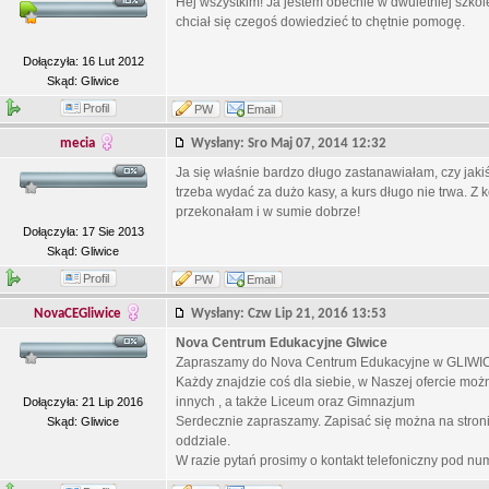
Hej wszystkim! Ja jestem obecnie w dwuletniej szkole 
chciał się czegoś dowiedzieć to chętnie pomogę.
Dołączyła: 16 Lut 2012
Skąd: Gliwice
Profil
PW
Email
mecia
Wysłany: Sro Maj 07, 2014 12:32
Ja się właśnie bardzo długo zastanawiałam, czy jakiś
trzeba wydać za dużo kasy, a kurs długo nie trwa. Z 
przekonałam i w sumie dobrze!
Dołączyła: 17 Sie 2013
Skąd: Gliwice
Profil
PW
Email
NovaCEGliwice
Wysłany: Czw Lip 21, 2016 13:53
Nova Centrum Edukacyjne Glwice
Zapraszamy do Nova Centrum Edukacyjne w GLIWIC
Każdy znajdzie coś dla siebie, w Naszej ofercie mo
innych , a także Liceum oraz Gimnazjum
Dołączyła: 21 Lip 2016
Serdecznie zapraszamy. Zapisać się można na stronie:
Skąd: Gliwice
oddziale.
W razie pytań prosimy o kontakt telefoniczny pod n