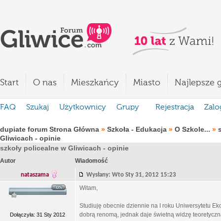
Start
O nas
Mieszkańcy
Miasto
Najlepsze g
FAQ
Szukaj
Użytkownicy
Grupy
Rejestracja
Zalo
dupiate forum Strona Główna
»
Szkoła - Edukacja
»
O Szkole...
»
Gliwicach - opinie
szkoły policealne w Gliwicach - opinie
Autor
Wiadomość
nataszama
Wysłany: Wto Sty 31, 2012 15:23
Witam,
Studiuję obecnie dziennie na I roku Uniwersytetu E
dobrą renomą, jednak daje świetną widzę teoretyczną
Dołączyła: 31 Sty 2012