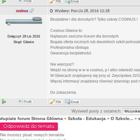
Profil
PW
Email
cosinus
Wysłany: Pon Lis 28, 2016 12:28
Bezpłatnie i dla dorosłych? Tylko szkoły COSINUS !
Cosinus Gliwice to:
Najlepsze zaoczne liceum dla dorosłych
Dołączył: 28 Lis 2016
Bogata oferta rocznych lub dwuletnich szkół polic
Skąd: Gliwice
Profesjonalna obsługa
Gwarancja bezpłatności
Nie wierzysz?
Wejdź na stronę w w w cosinus, p l albo odwiedź nas
W Gliwicach znajdujemy się przy ul. Zwycięstwa 32/1
Więcej informacji znajdziesz również dzwoniąc pod 
Do zobaczenia.
Profil
PW
Email
Wyświetl posty z ostatnich:
dupiate forum Strona Główna
»
Szkoła - Edukacja
»
O Szkole...
»
Odpowiedz do tematu
Nie możesz
pisać nowych tematów