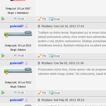
Dołączył: 10 Lut 2007
Skąd: z klawiatury
Profil
PW
Email
gosienia87
Wysłany: Czw Lut 16, 2012 17:41
Trafiłam na dobry temat. Napisałam już w innym dzial
jakiejś policealnej szkoły, chce zrobić kurs administ
jestem z niej zbytnio zadowolona. Dlatego pomyślał
dodatkowa wiedza. Byłabym wdzięczna za jakieś pod
Dołączyła: 16 Lut 2012
Skąd: Gliwice
Profil
PW
Email
gosienia87
Wysłany: Czw Sie 02, 2012 21:30
Przejrzałam różne fora, różne opinie i ide do progresu 
zdaniem wiele mogę zyskać. No zobaczymy, zapał do
Dołączyła: 16 Lut 2012
Skąd: Gliwice
Profil
PW
Email
gosienia87
Wysłany: Sob Maj 18, 2013 18:24