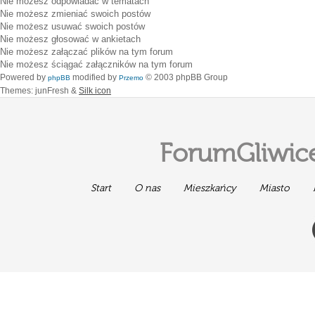
Nie możesz
odpowiadać w tematach
Nie możesz
zmieniać swoich postów
Nie możesz
usuwać swoich postów
Nie możesz
głosować w ankietach
Nie możesz
załączać plików na tym forum
Nie możesz
ściągać załączników na tym forum
Powered by
modified by
© 2003 phpBB Group
phpBB
Przemo
Themes: junFresh &
Silk icon
ForumGliwice
Start
O nas
Mieszkańcy
Miasto