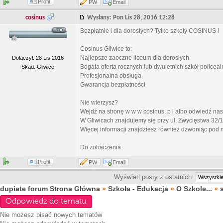
Profil
PW
Email
cosinus
Wysłany: Pon Lis 28, 2016 12:28
Bezpłatnie i dla dorosłych? Tylko szkoły COSINUS !
Cosinus Gliwice to:
Najlepsze zaoczne liceum dla dorosłych
Dołączył: 28 Lis 2016
Bogata oferta rocznych lub dwuletnich szkół polic
Skąd: Gliwice
Profesjonalna obsługa
Gwarancja bezpłatności
Nie wierzysz?
Wejdź na stronę w w w cosinus, p l albo odwiedź nas
W Gliwicach znajdujemy się przy ul. Zwycięstwa 32/1
Więcej informacji znajdziesz również dzwoniąc pod 
Do zobaczenia.
Profil
PW
Email
Wyświetl posty z ostatnich:
dupiate forum Strona Główna
»
Szkoła - Edukacja
»
O Szkole...
»
Odpowiedz do tematu
Nie możesz
pisać nowych tematów