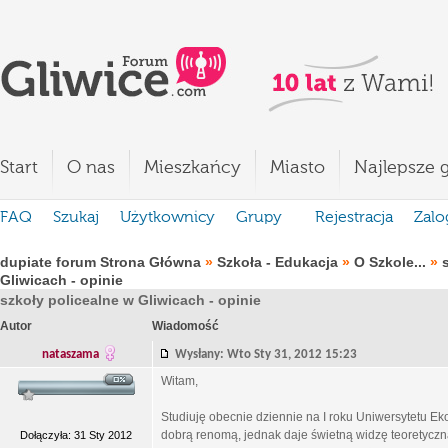
Start
O nas
Mieszkańcy
Miasto
Najlepsze g
FAQ
Szukaj
Użytkownicy
Grupy
Rejestracja
Zalo
dupiate forum Strona Główna
»
Szkoła - Edukacja
»
O Szkole...
»
Gliwicach - opinie
szkoły policealne w Gliwicach - opinie
Autor
Wiadomość
nataszama
Wysłany: Wto Sty 31, 2012 15:23
Witam,
Studiuję obecnie dziennie na I roku Uniwersytetu E
dobrą renomą, jednak daje świetną widzę teoretyczną
Dołączyła: 31 Sty 2012