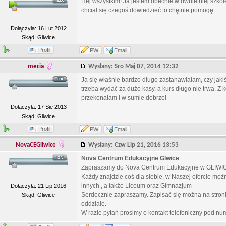
Hej wszystkim! Ja jestem obecnie w dwuletniej szkole 
chciał się czegoś dowiedzieć to chętnie pomogę.
Dołączyła: 16 Lut 2012
Skąd: Gliwice
Profil
PW
Email
mecia
Wysłany: Sro Maj 07, 2014 12:32
Ja się właśnie bardzo długo zastanawiałam, czy jakiś
trzeba wydać za dużo kasy, a kurs długo nie trwa. Z 
przekonałam i w sumie dobrze!
Dołączyła: 17 Sie 2013
Skąd: Gliwice
Profil
PW
Email
NovaCEGliwice
Wysłany: Czw Lip 21, 2016 13:53
Nova Centrum Edukacyjne Glwice
Zapraszamy do Nova Centrum Edukacyjne w GLIWIC
Każdy znajdzie coś dla siebie, w Naszej ofercie mo
innych , a także Liceum oraz Gimnazjum
Dołączyła: 21 Lip 2016
Serdecznie zapraszamy. Zapisać się można na stronie:
Skąd: Gliwice
oddziale.
W razie pytań prosimy o kontakt telefoniczny pod n