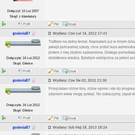
Dołączył: 10 Lut 2007
Skąd: z klawiatury
Profil
PW
Email
gosienia87
Wysłany: Czw Lut 16, 2012 17:41
Trafiłam na dobry temat. Napisałam już w innym dzial
jakiejś policealnej szkoły, chce zrobić kurs administ
jestem z niej zbytnio zadowolona. Dlatego pomyślał
dodatkowa wiedza. Byłabym wdzięczna za jakieś pod
Dołączyła: 16 Lut 2012
Skąd: Gliwice
Profil
PW
Email
gosienia87
Wysłany: Czw Sie 02, 2012 21:30
Przejrzałam różne fora, różne opinie i ide do progresu 
zdaniem wiele mogę zyskać. No zobaczymy, zapał do
Dołączyła: 16 Lut 2012
Skąd: Gliwice
Profil
PW
Email
gosienia87
Wysłany: Sob Maj 18, 2013 18:24