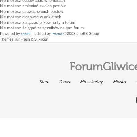
Nie możesz
odpowiadać w tematach
Nie możesz
zmieniać swoich postów
Nie możesz
usuwać swoich postów
Nie możesz
głosować w ankietach
Nie możesz
załączać plików na tym forum
Nie możesz
ściągać załączników na tym forum
Powered by
modified by
© 2003 phpBB Group
phpBB
Przemo
Themes: junFresh &
Silk icon
ForumGliwice
Start
O nas
Mieszkańcy
Miasto