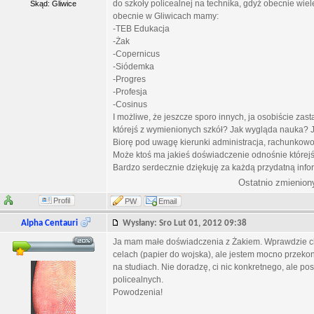
do szkoły policealnej na technika, gdyż obecnie wiel
Skąd: Gliwice
obecnie w Gliwicach mamy:
-TEB Edukacja
-Żak
-Copernicus
-Siódemka
-Progres
-Profesja
-Cosinus
I możliwe, że jeszcze sporo innych, ja osobiście za
którejś z wymienionych szkół? Jak wygląda nauka
Biorę pod uwagę kierunki administracja, rachunkowoś
Może ktoś ma jakieś doświadczenie odnośnie którejś 
Bardzo serdecznie dziękuję za każdą przydatną infor
Ostatnio zmienion
Profil
PW
Email
Alpha Centauri
Wysłany: Sro Lut 01, 2012 09:38
Ja mam małe doświadczenia z Żakiem. Wprawdzie chod
celach (papier do wojska), ale jestem mocno przekonany
na studiach. Nie doradzę, ci nic konkretnego, ale pos
policealnych.
Powodzenia!