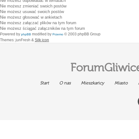
Nie możesz
odpowiadać w tematach
Nie możesz
zmieniać swoich postów
Nie możesz
usuwać swoich postów
Nie możesz
głosować w ankietach
Nie możesz
załączać plików na tym forum
Nie możesz
ściągać załączników na tym forum
Powered by
modified by
© 2003 phpBB Group
phpBB
Przemo
Themes: junFresh &
Silk icon
ForumGliwice
Start
O nas
Mieszkańcy
Miasto