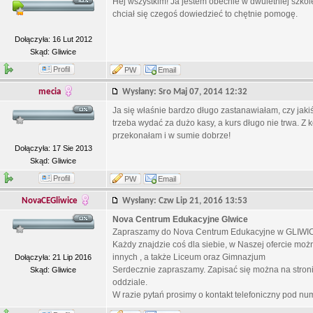
Hej wszystkim! Ja jestem obecnie w dwuletniej szkole 
chciał się czegoś dowiedzieć to chętnie pomogę.
Dołączyła: 16 Lut 2012
Skąd: Gliwice
Profil
PW
Email
mecia
Wysłany: Sro Maj 07, 2014 12:32
Ja się właśnie bardzo długo zastanawiałam, czy jakiś
trzeba wydać za dużo kasy, a kurs długo nie trwa. Z 
przekonałam i w sumie dobrze!
Dołączyła: 17 Sie 2013
Skąd: Gliwice
Profil
PW
Email
NovaCEGliwice
Wysłany: Czw Lip 21, 2016 13:53
Nova Centrum Edukacyjne Glwice
Zapraszamy do Nova Centrum Edukacyjne w GLIWIC
Każdy znajdzie coś dla siebie, w Naszej ofercie mo
innych , a także Liceum oraz Gimnazjum
Dołączyła: 21 Lip 2016
Serdecznie zapraszamy. Zapisać się można na stronie:
Skąd: Gliwice
oddziale.
W razie pytań prosimy o kontakt telefoniczny pod n