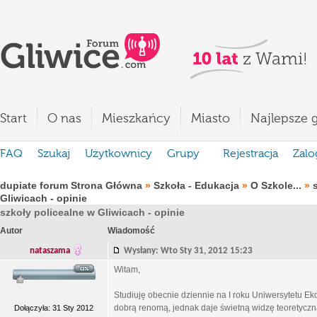
Start
O nas
Mieszkańcy
Miasto
Najlepsze g
FAQ
Szukaj
Użytkownicy
Grupy
Rejestracja
Zalo
dupiate forum Strona Główna
»
Szkoła - Edukacja
»
O Szkole...
»
Gliwicach - opinie
szkoły policealne w Gliwicach - opinie
Autor
Wiadomość
nataszama
Wysłany: Wto Sty 31, 2012 15:23
Witam,
Studiuję obecnie dziennie na I roku Uniwersytetu E
dobrą renomą, jednak daje świetną widzę teoretyczną
Dołączyła: 31 Sty 2012