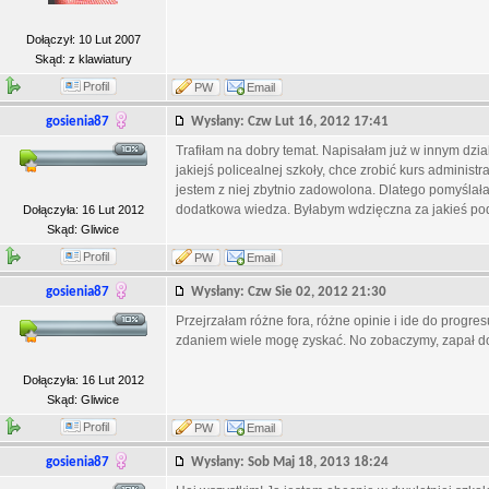
Dołączył: 10 Lut 2007
Skąd: z klawiatury
Profil
PW
Email
gosienia87
Wysłany: Czw Lut 16, 2012 17:41
Trafiłam na dobry temat. Napisałam już w innym dzial
jakiejś policealnej szkoły, chce zrobić kurs administ
jestem z niej zbytnio zadowolona. Dlatego pomyślał
dodatkowa wiedza. Byłabym wdzięczna za jakieś pod
Dołączyła: 16 Lut 2012
Skąd: Gliwice
Profil
PW
Email
gosienia87
Wysłany: Czw Sie 02, 2012 21:30
Przejrzałam różne fora, różne opinie i ide do progresu 
zdaniem wiele mogę zyskać. No zobaczymy, zapał do
Dołączyła: 16 Lut 2012
Skąd: Gliwice
Profil
PW
Email
gosienia87
Wysłany: Sob Maj 18, 2013 18:24