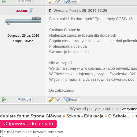
Profil
PW
Email
cosinus
Wysłany: Pon Lis 28, 2016 12:28
Bezpłatnie i dla dorosłych? Tylko szkoły COSINUS !
Cosinus Gliwice to:
Najlepsze zaoczne liceum dla dorosłych
Dołączył: 28 Lis 2016
Bogata oferta rocznych lub dwuletnich szkół polic
Skąd: Gliwice
Profesjonalna obsługa
Gwarancja bezpłatności
Nie wierzysz?
Wejdź na stronę w w w cosinus, p l albo odwiedź nas
W Gliwicach znajdujemy się przy ul. Zwycięstwa 32/1
Więcej informacji znajdziesz również dzwoniąc pod 
Do zobaczenia.
Profil
PW
Email
Wyświetl posty z ostatnich:
dupiate forum Strona Główna
»
Szkoła - Edukacja
»
O Szkole...
»
Odpowiedz do tematu
Nie możesz
pisać nowych tematów