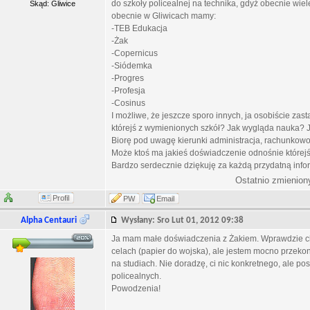
do szkoły policealnej na technika, gdyż obecnie wiel
Skąd: Gliwice
obecnie w Gliwicach mamy:
-TEB Edukacja
-Żak
-Copernicus
-Siódemka
-Progres
-Profesja
-Cosinus
I możliwe, że jeszcze sporo innych, ja osobiście za
którejś z wymienionych szkół? Jak wygląda nauka
Biorę pod uwagę kierunki administracja, rachunkowoś
Może ktoś ma jakieś doświadczenie odnośnie którejś 
Bardzo serdecznie dziękuję za każdą przydatną infor
Ostatnio zmienion
Profil
PW
Email
Alpha Centauri
Wysłany: Sro Lut 01, 2012 09:38
Ja mam małe doświadczenia z Żakiem. Wprawdzie chod
celach (papier do wojska), ale jestem mocno przekonany
na studiach. Nie doradzę, ci nic konkretnego, ale pos
policealnych.
Powodzenia!