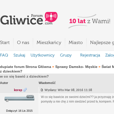
Start
O nas
Mieszkańcy
Miasto
Najlepsze g
FAQ
Szukaj
Użytkownicy
Grupy
Rejestracja
Zalo
dupiate forum Strona Główna
»
Sprawy Damsko- Męskie
»
Świat 
z dzieckiem?
w co się bawić z dzieckiem?
Autor
Wiadomość
korep
Wysłany: Wto Mar 08, 2016 11:38
W co się bawicie ze swoimi dziećmi?? ja przyznaję ż
pomysły a nie chę z nim siedzieć przed tv, kompem. 
Dołączył: 16 Lis 2015