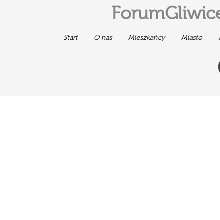
ForumGliwice
Start
O nas
Mieszkańcy
Miasto