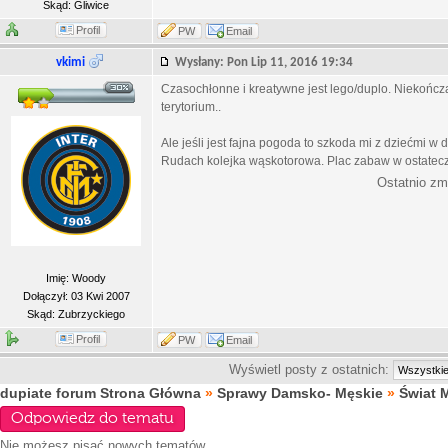
Skąd: Gliwice
Profil
PW
Email
vkimi
Wysłany: Pon Lip 11, 2016 19:34
Czasochłonne i kreatywne jest lego/duplo. Niekończą
terytorium..
Ale jeśli jest fajna pogoda to szkoda mi z dziećmi w
Rudach kolejka wąskotorowa. Plac zabaw w ostatecz
Ostatnio zm
Imię: Woody
Dołączył: 03 Kwi 2007
Skąd: Zubrzyckiego
Profil
PW
Email
Wyświetl posty z ostatnich:
dupiate forum Strona Główna
»
Sprawy Damsko- Męskie
»
Świat 
Odpowiedz do tematu
Nie możesz
pisać nowych tematów