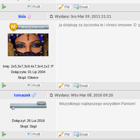
Profil
PW
Email
kisia
Wysłany: Sro Mar 09, 2011 21:21
ja dziękuję za życzonka te i róniez smsowe :D :p
Imię: 2x5,3x7,3x9,4x7,3x4,1x2 :P
Dołączyła: 01 Lip 2004
Skąd: Gliwice
Profil
PW
Email
tomaszek
Wysłany: Wto Mar 08, 2016 09:20
Wszystkiego najlepszego wszystkim Paniom!
Dołączył: 26 Lut 2016
Skąd: Stąd
Profil
PW
Email