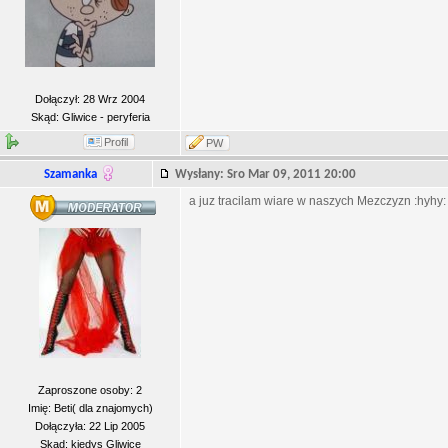
Dołączył: 28 Wrz 2004
Skąd: Gliwice - peryferia
Profil
PW
Szamanka
Wysłany: Sro Mar 09, 2011 20:00
a juz tracilam wiare w naszych Mezczyzn :hyhy: 
Zaproszone osoby: 2
Imię: Beti( dla znajomych)
Dołączyła: 22 Lip 2005
Skąd: kiedys Gliwice