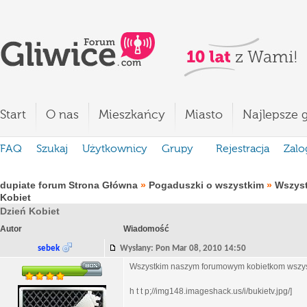
Start
O nas
Mieszkańcy
Miasto
Najlepsze g
FAQ
Szukaj
Użytkownicy
Grupy
Rejestracja
Zalo
dupiate forum Strona Główna
»
Pogaduszki o wszystkim
»
Wszystk
Kobiet
Dzień Kobiet
Autor
Wiadomość
sebek
Wysłany: Pon Mar 08, 2010 14:50
Wszystkim naszym forumowym kobietkom wszyst
h t t p;//img148.imageshack.us/i/bukietv.jpg/]