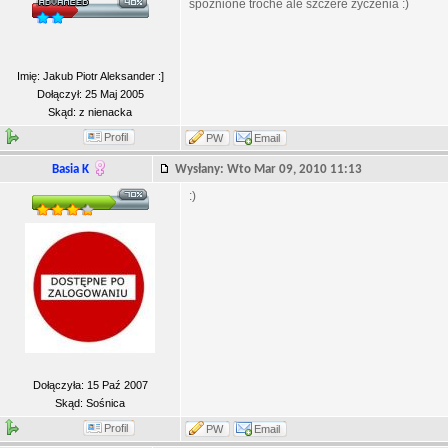
spóźnione troche ale szczere życzenia :)
Imię: Jakub Piotr Aleksander :]
Dołączył: 25 Maj 2005
Skąd: z nienacka
Profil
PW
Email
Basia K
Wysłany: Wto Mar 09, 2010 11:13
:)
Dołączyła: 15 Paź 2007
Skąd: Sośnica
Profil
PW
Email