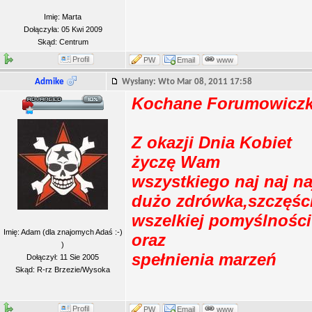
Imię: Marta
Dołączyła: 05 Kwi 2009
Skąd: Centrum
Profil
PW
Email
www
Admike
Wysłany: Wto Mar 08, 2011 17:58
Kochane Forumowiczk
Z okazji Dnia Kobiet
życzę Wam
wszystkiego naj naj na
dużo zdrówka,szczęści
wszelkiej pomyślności
Imię: Adam (dla znajomych Adaś :-)
oraz
)
spełnienia marzeń
Dołączył: 11 Sie 2005
Skąd: R-rz Brzezie/Wysoka
Profil
PW
Email
www