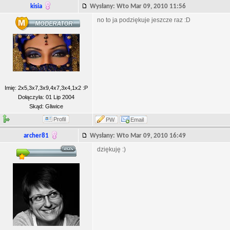
kisia
Wysłany: Wto Mar 09, 2010 11:56
no to ja podziękuje jeszcze raz :D
Imię: 2x5,3x7,3x9,4x7,3x4,1x2 :P
Dołączyła: 01 Lip 2004
Skąd: Gliwice
Profil
PW
Email
archer81
Wysłany: Wto Mar 09, 2010 16:49
dziękuję :)