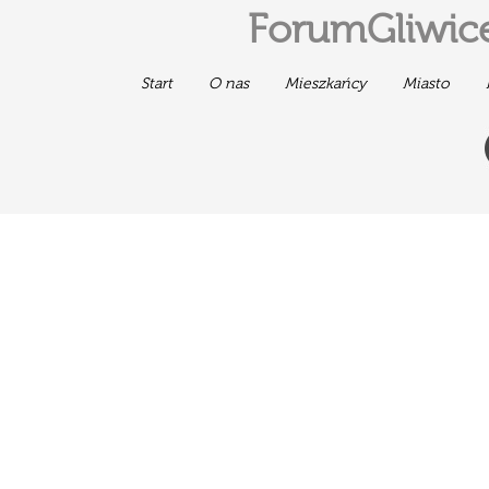
ForumGliwice
Start
O nas
Mieszkańcy
Miasto