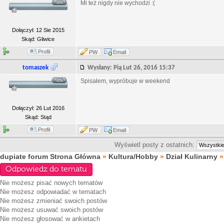
Mi też nigdy nie wychodzi :(
Dołączył: 12 Sie 2015
Skąd: Gliwice
Profil
PW
Email
tomaszek
Wysłany: Pią Lut 26, 2016 15:37
Spisałem, wypróbuje w weekend
Dołączył: 26 Lut 2016
Skąd: Stąd
Profil
PW
Email
Wyświetl posty z ostatnich:
dupiate forum Strona Główna
»
Kultura/Hobby
»
Dział Kulinarny
Odpowiedz do tematu
Nie możesz
pisać nowych tematów
Nie możesz
odpowiadać w tematach
Nie możesz
zmieniać swoich postów
Nie możesz
usuwać swoich postów
Nie możesz
głosować w ankietach