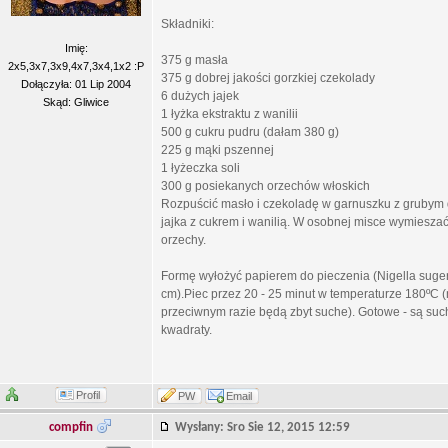
Składniki:
Imię:
375 g masła
2x5,3x7,3x9,4x7,3x4,1x2 :P
375 g dobrej jakości gorzkiej czekolady
Dołączyła: 01 Lip 2004
6 dużych jajek
Skąd: Gliwice
1 łyżka ekstraktu z wanilii
500 g cukru pudru (dałam 380 g)
225 g mąki pszennej
1 łyżeczka soli
300 g posiekanych orzechów włoskich
Rozpuścić masło i czekoladę w garnuszku z grubym
jajka z cukrem i wanilią. W osobnej misce wymiesza
orzechy.
Formę wyłożyć papierem do pieczenia (Nigella suger
cm).Piec przez 20 - 25 minut w temperaturze 180ºC (
przeciwnym razie będą zbyt suche). Gotowe - są such
kwadraty.
Profil
PW
Email
compfin
Wysłany: Sro Sie 12, 2015 12:59