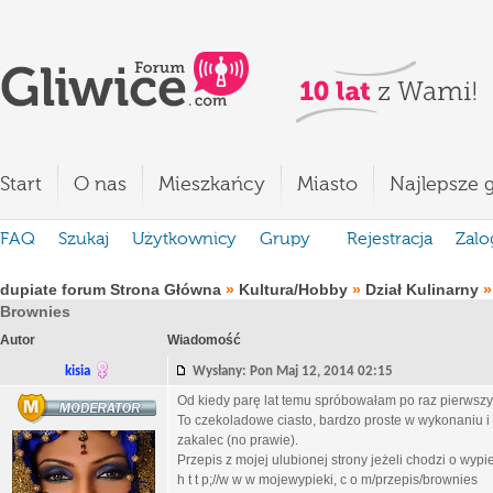
Start
O nas
Mieszkańcy
Miasto
Najlepsze g
FAQ
Szukaj
Użytkownicy
Grupy
Rejestracja
Zalo
dupiate forum Strona Główna
»
Kultura/Hobby
»
Dział Kulinarny
Brownies
Autor
Wiadomość
kisia
Wysłany: Pon Maj 12, 2014 02:15
Od kiedy parę lat temu spróbowałam po raz pierwszy 
To czekoladowe ciasto, bardzo proste w wykonaniu i z
zakalec (no prawie).
Przepis z mojej ulubionej strony jeżeli chodzi o wypi
h t t p;//w w w mojewypieki, c o m/przepis/brownies