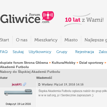
Start
O nas
Mieszkańcy
Miasto
Najlepsze g
FAQ
Szukaj
Użytkownicy
Grupy
Rejestracja
Zalo
dupiate forum Strona Główna
»
Kultura/Hobby
»
Dział sportowy
Akademii Futbolu
Nabory do Śląskiej Akademii Futbolu
Autor
Wiadomość
jezyk91
Wysłany: Pią Lut 19, 2016 14:16
Śląska Akademia Futbolu ogłasza nabór do grup piłk
w w w saf.org, p l Serdecznie zapraszam ;)
Dołączył: 19 Lut 2016