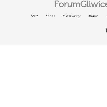
ForumGliwice
Start
O nas
Mieszkańcy
Miasto