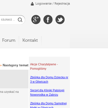
Logowanie
/
Rejestracja
Forum
Kontakt
Akcje Charytatywne -
Następny temat
»
Pomogliśmy
Zbiórka dla Domu Dziecka nr
3 w Gliwicach
Sprzęt dla Kliniki Patologii
żna uzyskać na
Noworodka w Zabrzu
Zbiórka dla Domu Samotnej
Matki w Gliwicach