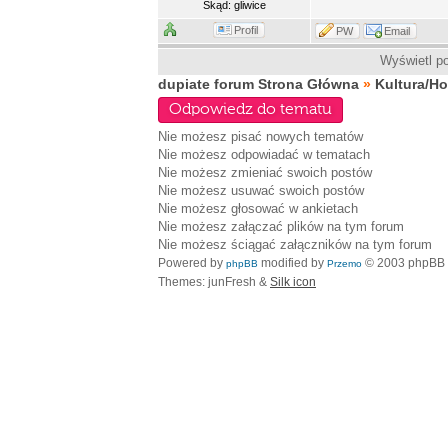
Skąd: gliwice
Profil
PW
Email
Wyświetl po
dupiate forum Strona Główna
»
Kultura/H
Odpowiedz do tematu
Nie możesz
pisać nowych tematów
Nie możesz
odpowiadać w tematach
Nie możesz
zmieniać swoich postów
Nie możesz
usuwać swoich postów
Nie możesz
głosować w ankietach
Nie możesz
załączać plików na tym forum
Nie możesz
ściągać załączników na tym forum
Powered by
modified by
© 2003 phpBB
phpBB
Przemo
Themes: junFresh &
Silk icon