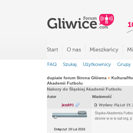
Start
O nas
Mieszkańcy
Mi
FAQ
Szukaj
Użytkownicy
Grupy
dupiate forum Strona Główna
»
Kultura/H
Akademii Futbolu
Nabory do Śląskiej Akademii Futbolu
Autor
Wiadomość
jezyk91
Wysłany: Pią Lut 19
Śląska Akademia Futbol
stronie w w w saf.org, 
Dołączył: 19 Lut 2016