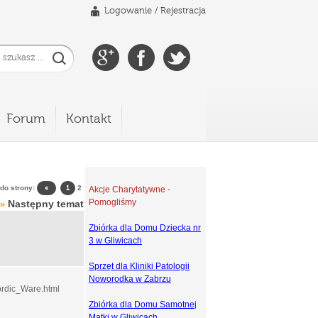
Logowanie
/
Rejestracja
Forum
Kontakt
 do strony:
2
«
1
Akcje Charytatywne -
Pomogliśmy
Następny temat
»
Zbiórka dla Domu Dziecka nr
3 w Gliwicach
Sprzęt dla Kliniki Patologii
Noworodka w Zabrzu
ordic_Ware.html
Zbiórka dla Domu Samotnej
Matki w Gliwicach