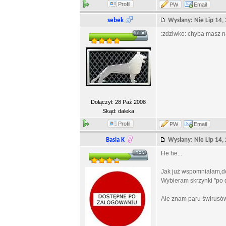
Profil
PW
Email
sebek
Wysłany: Nie Lip 14
:zdziwko: chyba masz n
Dołączył: 28 Paź 2008
Skąd: daleka
Profil
PW
Email
Basia K
Wysłany: Nie Lip 14
He he...
Jak już wspomniałam,do
Wybieram skrzynki "po 
Ale znam paru świrusów