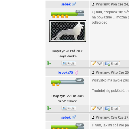
sebek
Wysłany: Pon Cze 2
Oj tam, czepiasz się słó
na poważnie ... można 
odległość
Dołączył: 28 Paź 2008
Skąd: daleka
Profil
PW
Email
kropka75
Wysłany: Wto Cze 2
Wszystko ma swoje plus
Trudniej się pokłócić. :
Dołączyła: 22 Lut 2008
Skąd: Gliwice
Profil
PW
Email
sebek
Wysłany: Czw Cze 2
Iii tam, jak mi coś nie 