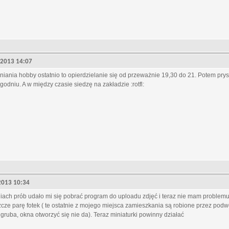
, 2013 14:07
ania hobby ostatnio to opierdzielanie się od przeważnie 19,30 do 21. Potem pryszn
godniu. A w między czasie siedzę na zakładzie :rotfl:
, 2013 10:34
iach prób udało mi się pobrać program do uploadu zdjęć i teraz nie mam problemu
szcze parę fotek ( te ostatnie z mojego miejsca zamieszkania są robione przez pod
 gruba, okna otworzyć się nie da). Teraz miniaturki powinny działać