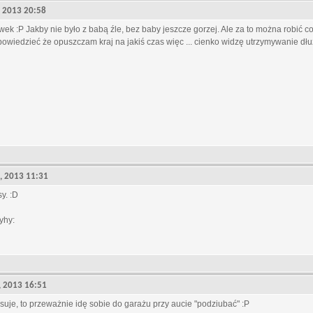
4, 2013 20:58
wek :P Jakby nie było z babą źle, bez baby jeszcze gorzej. Ale za to można robić co s
powiedzieć że opuszczam kraj na jakiś czas więc ... cienko widzę utrzymywanie dł
5, 2013 11:31
y. :D
hyhy:
7, 2013 16:51
pasuje, to przeważnie idę sobie do garażu przy aucie "podziubać" :P