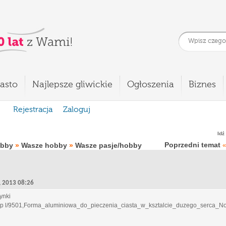
asto
Najlepsze gliwickie
Ogłoszenia
Biznes
Rejestracja
Zaloguj
Idź
Poprzedni temat
obby
»
Wasze hobby
»
Wasze pasje/hobby
«
3, 2013 08:26
ynki
re, p l/9501,Forma_aluminiowa_do_pieczenia_ciasta_w_ksztalcie_duzego_serca_N