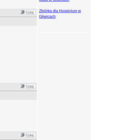
Zbiórka dla Hospicjum w
Cytuj
Gliwicach
Cytuj
Cytuj