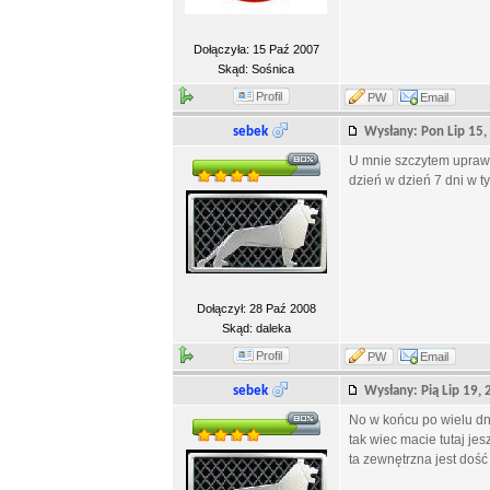
Dołączyła: 15 Paź 2007
Skąd: Sośnica
Profil
PW
Email
sebek
Wysłany: Pon Lip 15
U mnie szczytem uprawni
dzień w dzień 7 dni w ty
Dołączył: 28 Paź 2008
Skąd: daleka
Profil
PW
Email
sebek
Wysłany: Pią Lip 19
No w końcu po wielu dn
tak wiec macie tutaj je
ta zewnętrzna jest dość