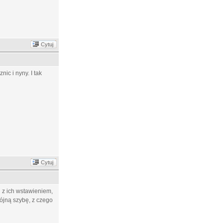
Cytuj
ic i nyny. I tak
Cytuj
 z ich wstawieniem,
wójną szybę, z czego