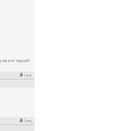
 się w to "wgryzał"
Cytuj
Cytuj