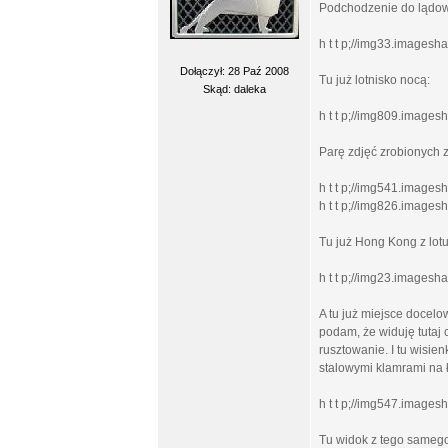
Podchodzenie do lądo
h t t p;//img33.imageshac
Dołączył: 28 Paź 2008
Tu już lotnisko nocą:
Skąd: daleka
h t t p;//img809.imagesh
Parę zdjęć zrobionych z 
h t t p;//img541.imagesh
h t t p;//img826.imagesh
Tu już Hong Kong z lotu
h t t p;//img23.imageshac
A tu już miejsce docelo
podam, że widuję tutaj 
rusztowanie. I tu wisie
stalowymi klamrami na ł
h t t p;//img547.imagesh
Tu widok z tego samego