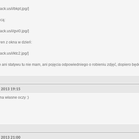
ack.us/i/bkpt.jpg/]
ocą:
ack.us/i/gvi0.jpg/]
ren z okna w dzień:
ck.us/i/ktc2.jpg/]
ale ani statywu tu nie mam, ani pojęcia odpowiedniego o robieniu zdjęć, dopiero będę
5, 2013 19:15
na własne oczy :)
5, 2013 21:00