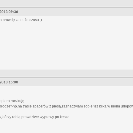
, 2013 09:36
a prawdę za dużo czasu ;)
, 2013 15:00
piero raczkuję.
drodze"-np.na trasie spacerów z piesą,zaznaczyłam sobie też kilka w moim urlopow
,którzy robią prawdziwe wyprawy po kesze.