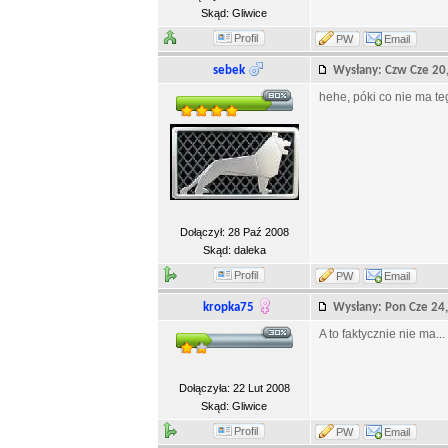
Skąd: Gliwice
Profil
PW
Email
sebek
Wysłany: Czw Cze 2
hehe, póki co nie ma te
Dołączył: 28 Paź 2008
Skąd: daleka
Profil
PW
Email
kropka75
Wysłany: Pon Cze 2
A to faktycznie nie ma...
Dołączyła: 22 Lut 2008
Skąd: Gliwice
Profil
PW
Email