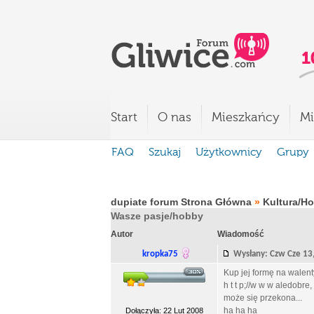
Start
O nas
Mieszkańcy
Mi
FAQ
Szukaj
Użytkownicy
Grupy
dupiate forum Strona Główna
»
Kultura/H
Wasze pasje/hobby
Autor
Wiadomość
kropka75
Wysłany: Czw Cze 1
Kup jej formę na walent
h t t p;//w w w aledob
może się przekona...
ha ha ha
Dołączyła: 22 Lut 2008