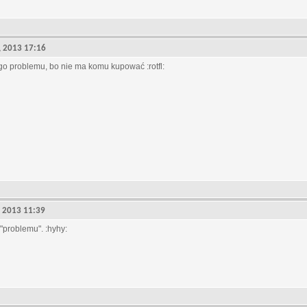
0, 2013 17:16
go problemu, bo nie ma komu kupować :rotfl:
4, 2013 11:39
 "problemu". :hyhy: