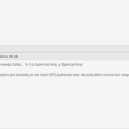
, 2013 18:38
ego bzika.... h t t p;//opencaching, p l/]geocaching
ęłam,tym bardziej,że nie mam GPS,wybieram więc skrzynki,które można bez niego