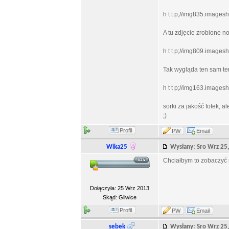
h t t p;//img835.imagesh
A tu zdjęcie zrobione n
h t t p;//img809.imagesh
Tak wygląda ten sam te
h t t p;//img163.imagesha
sorki za jakość fotek, 
;)
Profil
PW
Email
Wika25
Wysłany: Sro Wrz 2
Chciałbym to zobaczyć 
Dołączyła: 25 Wrz 2013
Skąd: Gliwice
Profil
PW
Email
sebek
Wysłany: Sro Wrz 2