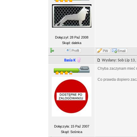
Dołączył: 28 Paź 2008
Skąd: daleka
Profil
PW
Email
Basia K
Wysłany: Sob Lip 13
Chyba zaczynam mieć now
Co prawda dopiero zacz
Dołączyła: 15 Paź 2007
Skąd: Sośnica