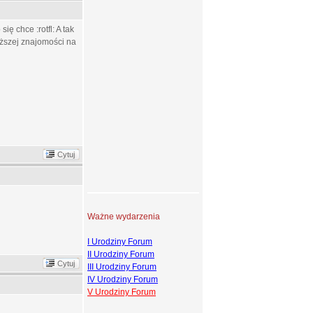
ię chce :rotfl: A tak
uższej znajomości na
Cytuj
Ważne wydarzenia
I Urodziny Forum
II Urodziny Forum
Cytuj
III Urodziny Forum
IV Urodziny Forum
V Urodziny Forum