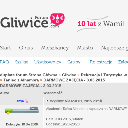
Start
O nas
Mieszkańcy
Miasto
Najlepsze g
FAQ
Szukaj
Użytkownicy
Grupy
Rejestracja
Zalo
dupiate forum Strona Główna
»
Gliwice
»
Rekreacja i Turystyka w
»
Taniec z Alhambrą
»
DARMOWE ZAJĘCIA - 3.03.2015
DARMOWE ZAJĘCIA - 3.03.2015
Autor
Wiadomość
anya
Wysłany: Nie Mar 01, 2015 23:18
Akademia Tańca Alhambra zaprasza na DARMOWE
Data: 3.03.2015, wtorek
Godzina: 19:20-20:20
Dołączyła: 10 Sie 2008