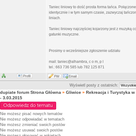
Taniec liniowy to dość prosta forma tańca. Połączo
identycznie i w tym samym czasie, zazwyczaj tańczone
liniach.
Taniec liniowy najczęściej kojarzony jest z muzyką
gatunki muzyczne.
Prosimy o wcześniejsze zgłoszenie udziału
mail: taniec@alhambra, c o m, p l
tel.: 663 736 585 lub 782 125 871
Profil
PW
Email
Wyświetl posty z ostatnich:
dupiate forum Strona Główna
»
Gliwice
»
Rekreacja i Turystyka w
- 3.03.2015
Odpowiedz do tematu
Nie możesz
pisać nowych tematów
Nie możesz
odpowiadać w tematach
Nie możesz
zmieniać swoich postów
Nie możesz
usuwać swoich postów
Nie możesz
głosować w ankietach