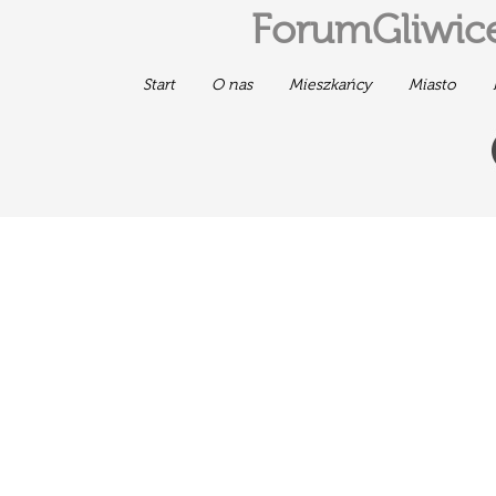
ForumGliwice
Start
O nas
Mieszkańcy
Miasto