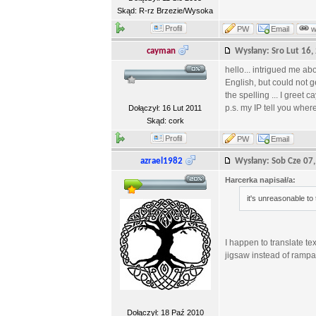
Skąd: R-rz Brzezie/Wysoka
Profil
PW
Email
cayman
Wysłany: Sro Lut 16
hello... intrigued me a
English, but could not g
the spelling ... I greet c
p.s. my IP tell you where 
Dołączył: 16 Lut 2011
Skąd: cork
Profil
PW
Email
azrael1982
Wysłany: Sob Cze 0
Harcerka napisał/a:
it's unreasonable to 
I happen to translate t
jigsaw instead of rampan
Dołączył: 18 Paź 2010