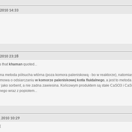
, 2010 14:33
, 2010 23:28
s that
khaman
quoted...
sana metoda półsucha wtórna (poza komora paleniskową - bo w reaktorze), natomia
e mowa o odsiarczaniu
w komorze paleniskowej kotła fluidalnego
, a jest to metod
jako sorbent, a nie zadna zawiesina. Końcowym produktem są stałe CaSO3 i CaSO
nego wraz z popiołem...
2, 2010 10:29
(