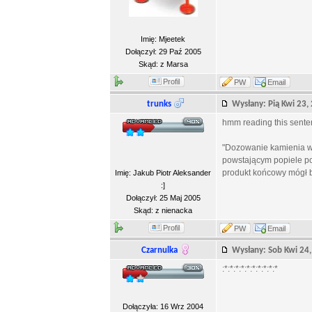
Imię: Mjeetek
Dołączył: 29 Paź 2005
Skąd: z Marsa
Profil
PW
Email
trunks
Wysłany: Pią Kwi 23
hmm reading this sentenc
"Dozowanie kamienia wa
powstającym popiele po
produkt końcowy mógł b
Imię: Jakub Piotr Aleksander
:]
Dołączył: 25 Maj 2005
Skąd: z nienacka
Profil
PW
Email
Czarnulka
Wysłany: Sob Kwi 2
:*:*:*:*:*:*:*:*:*:*
Dołączyła: 16 Wrz 2004