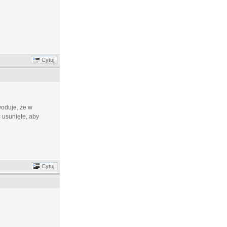
Cytuj
woduje, że w
 usunięte, aby
Cytuj