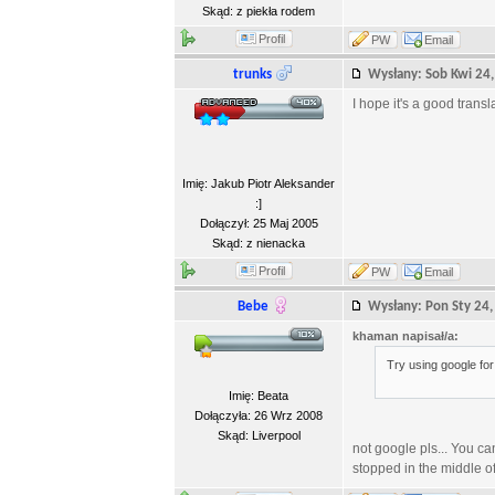
Skąd: z piekła rodem
Profil
PW
Email
trunks
Wysłany: Sob Kwi 2
I hope it's a good transl
Imię: Jakub Piotr Aleksander
:]
Dołączył: 25 Maj 2005
Skąd: z nienacka
Profil
PW
Email
Bebe
Wysłany: Pon Sty 2
khaman napisał/a:
Try using google for 
Imię: Beata
Dołączyła: 26 Wrz 2008
Skąd: Liverpool
not google pls... You can
stopped in the middle o