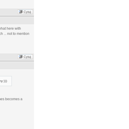
Cytuj
what here with
h ... not to mention
Cytuj
ny:)))
times becomes a