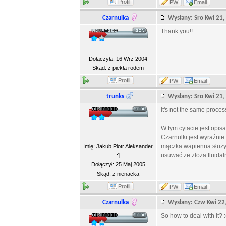
Profil
PW
Email
Czarnulka
Wysłany: Sro Kwi 21
Thank you!!
Dołączyła: 16 Wrz 2004
Skąd: z piekła rodem
Profil
PW
Email
trunks
Wysłany: Sro Kwi 21
it's not the same proces
W tym cytacie jest opi
Czarnulki jest wyraźni
mączka wapienna służy 
Imię: Jakub Piotr Aleksander
usuwać ze złoża fluidal
:]
Dołączył: 25 Maj 2005
Skąd: z nienacka
Profil
PW
Email
Czarnulka
Wysłany: Czw Kwi 2
So how to deal with it? :