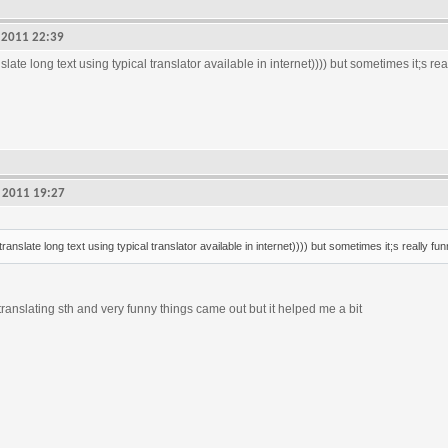
4, 2011 22:39
slate long text using typical translator available in internet)))) but sometimes it;s real
7, 2011 19:27
translate long text using typical translator available in internet)))) but sometimes it;s really fun
 translating sth and very funny things came out but it helped me a bit