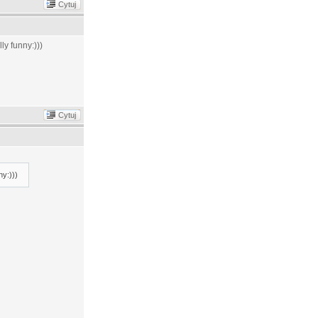
Cytuj
ly funny:)))
Cytuj
ny:)))