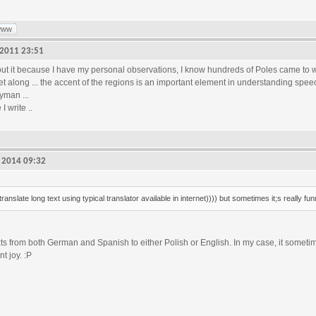
www
, 2011 23:51
bout it because I have my personal observations, I know hundreds of Poles came to 
et along ... the accent of the regions is an important element in understanding speec
ayman ...
I write ..
7, 2014 09:32
translate long text using typical translator available in internet)))) but sometimes it;s really fun
exts from both German and Spanish to either Polish or English. In my case, it some
t joy. :P