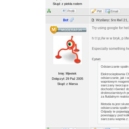
Skąd: z piekła rodem
Profil
PW
Email
Bot
Wysłany: Sro Kwi 21
Try using google for hel
h t t p;//w w w bryk, 
Especially something h
Cytat:
Odsiarczanie spali
Imię: Mjeetek
Elektrociepłownia C
odsiarczanie, jak i
Dołączył: 29 Paź 2005
wapniowym reagente
Skąd: z Marsa
siarczany tworzące 
dochodzi również do
drobnoziarnistych 
za fluidalnym reak
Metoda ta jest skut
odsiarczania spalin
Odpady te pojawiają
powstający pod kotł
siarczanu wapnia z 