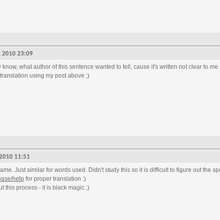
2, 2010 23:09
ctly know, what author of this sentence wanted to tell, cause it's written not clear to me.
translation using my post above ;)
, 2010 11:51
me. Just similar for words used. Didn't study this so it is difficult to figure out the s
base/help
for proper translation :)
 this process - it is black magic ;)