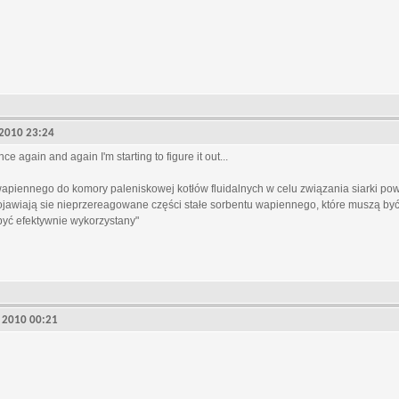
, 2010 23:24
e again and again I'm starting to figure it out...
piennego do komory paleniskowej kotłów fluidalnych w celu związania siarki po
jawiają sie nieprzereagowane części stałe sorbentu wapiennego, które muszą być
yć efektywnie wykorzystany"
4, 2010 00:21