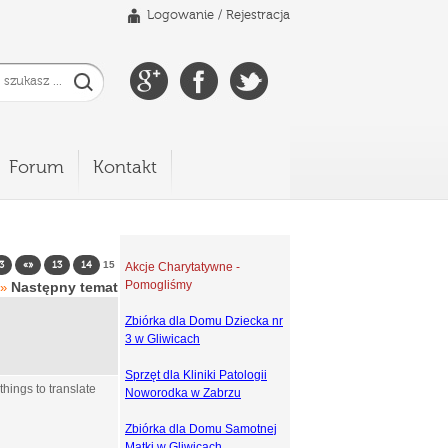
Logowanie
/
Rejestracja
Forum
Kontakt
15
3
«»
13
14
Akcje Charytatywne -
Pomogliśmy
Następny temat
»
Zbiórka dla Domu Dziecka nr
3 w Gliwicach
Sprzęt dla Kliniki Patologii
things to translate
Noworodka w Zabrzu
Zbiórka dla Domu Samotnej
Matki w Gliwicach