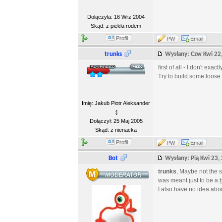
Dołączyła: 16 Wrz 2004
Skąd: z piekła rodem
Profil
PW
Email
trunks
Wysłany: Czw Kwi 2
first of all - I don't exa
Try to build some loose 
Imię: Jakub Piotr Aleksander
:]
Dołączył: 25 Maj 2005
Skąd: z nienacka
Profil
PW
Email
Bot
Wysłany: Pią Kwi 23
trunks
, Maybe not the sa
was meant just to be a
I also have no idea about