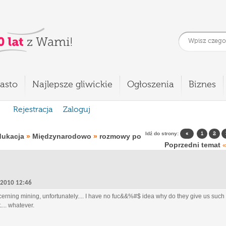
asto
Najlepsze gliwickie
Ogłoszenia
Biznes
Rejestracja
Zaloguj
Idź do strony:
«
1
2
dukacja
»
Międzynarodowo
»
rozmowy po
Poprzedni temat
«
, 2010 12:46
concerning mining, unfortunately.... I have no fuc&&%#$ idea why do they give us such 
... whatever.