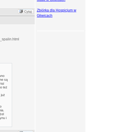
Zbiórka dla Hospicjum w
Cytuj
Gliwicach
_spalin.html
ówno
ane są
raz
o też
 już
o
ia.
żel
ynu i