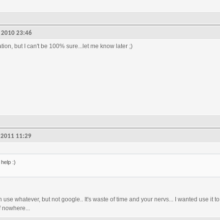
4, 2010 23:46
ation, but I can't be 100% sure...let me know later ;)
4, 2011 11:29
help :)
 use whatever, but not google.. It's waste of time and your nervs... I wanted use it to 
f nowhere...