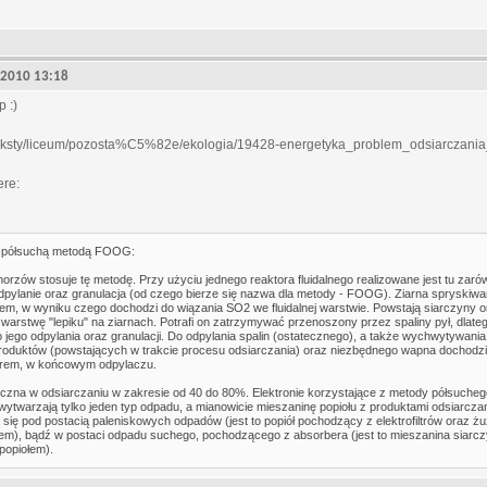
, 2010 13:18
p :)
p l/teksty/liceum/pozosta%C5%82e/ekologia/19428-energetyka_problem_odsiarczania
ere:
n półsuchą metodą FOOG:
horzów stosuje tę metodę. Przy użyciu jednego reaktora fluidalnego realizowane jest tu zar
 odpylanie oraz granulacja (od czego bierze się nazwa dla metody - FOOG). Ziarna spryskiw
m, w wyniku czego dochodzi do wiązania SO2 we fluidalnej warstwie. Powstają siarczyny o
warstwę "lepiku" na ziarnach. Potrafi on zatrzymywać przenoszony przez spaliny pył, dlateg
 jego odpylania oraz granulacji. Do odpylania spalin (ostatecznego), a także wychwytywania
produktów (powstających w trakcie procesu odsiarczania) oraz niezbędnego wapna dochodzi
torem, w końcowym odpylaczu.
eczna w odsiarczaniu w zakresie od 40 do 80%. Elektronie korzystające z metody półsucheg
 wytwarzają tylko jeden typ odpadu, a mianowicie mieszaninę popiołu z produktami odsiarczan
 się pod postacią paleniskowych odpadów (jest to popiół pochodzący z elektrofiltrów oraz żu
em), bądź w postaci odpadu suchego, pochodzącego z absorbera (jest to mieszanina siarcz
popiołem).