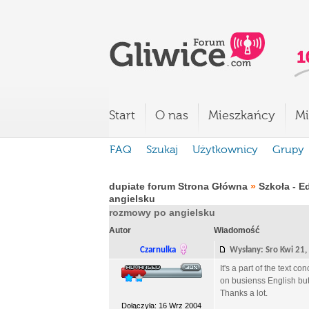
Start
O nas
Mieszkańcy
Mi
FAQ
Szukaj
Użytkownicy
Grupy
dupiate forum Strona Główna
»
Szkoła - E
angielsku
rozmowy po angielsku
Autor
Wiadomość
Czarnulka
Wysłany: Sro Kwi 21
It's a part of the text 
on busienss English but.
Thanks a lot.
Dołączyła: 16 Wrz 2004