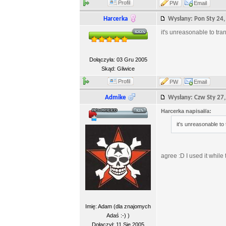
Profil
PW
Email
Harcerka
Wysłany: Pon Sty 2
it's unreasonable to tran
Dołączyła: 03 Gru 2005
Skąd: Gliwice
Profil
PW
Email
Admike
Wysłany: Czw Sty 2
Harcerka napisał/a:
it's unreasonable to 
agree :D I used it while
Imię: Adam (dla znajomych
Adaś :-) )
Dołączył: 11 Sie 2005