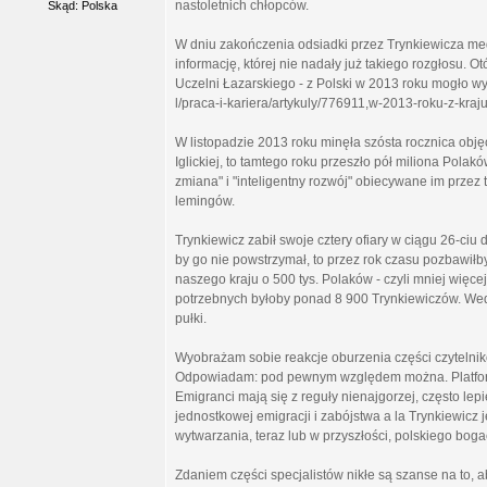
nastoletnich chłopców.
Skąd: Polska
W dniu zakończenia odsiadki przez Trynkiewicza med
informację, której nie nadały już takiego rozgłosu. Ot
Uczelni Łazarskiego - z Polski w 2013 roku mogło wy
l/praca-i-kariera/artykuly/776911,w-2013-roku-z-kraj
W listopadzie 2013 roku minęła szósta rocznica obję
Iglickiej, to tamtego roku przeszło pół miliona Pola
zmiana" i "inteligentny rozwój" obiecywane im przez
lemingów.
Trynkiewicz zabił swoje cztery ofiary w ciągu 26-ciu
by go nie powstrzymał, to przez rok czasu pozbawiłb
naszego kraju o 500 tys. Polaków - czyli mniej więcej
potrzebnych byłoby ponad 8 900 Trynkiewiczów. Wedł
pułki.
Wyobrażam sobie reakcje oburzenia części czytelnik
Odpowiadam: pod pewnym względem można. Platforma 
Emigranci mają się z reguły nienajgorzej, często lep
jednostkowej emigracji i zabójstwa a la Trynkiewicz
wytwarzania, teraz lub w przyszłości, polskiego boga
Zdaniem części specjalistów nikłe są szanse na to, a