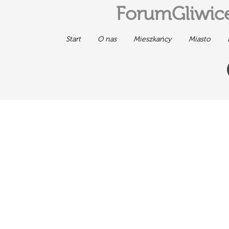
ForumGliwice
Start
O nas
Mieszkańcy
Miasto