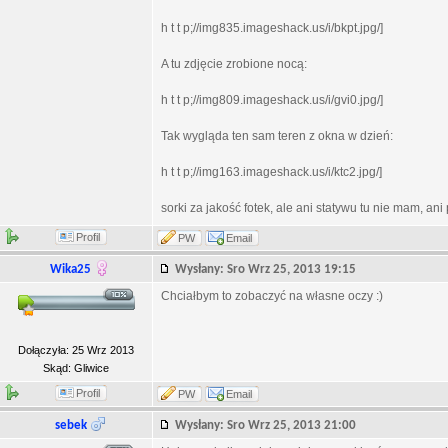
h t t p;//img835.imageshack.us/i/bkpt.jpg/]
A tu zdjęcie zrobione nocą:
h t t p;//img809.imageshack.us/i/gvi0.jpg/]
Tak wygląda ten sam teren z okna w dzień:
h t t p;//img163.imageshack.us/i/ktc2.jpg/]
sorki za jakość fotek, ale ani statywu tu nie mam, an
Profil
PW
Email
Wika25
Wysłany: Sro Wrz 25, 2013 19:15
Chciałbym to zobaczyć na własne oczy :)
Dołączyła: 25 Wrz 2013
Skąd: Gliwice
Profil
PW
Email
sebek
Wysłany: Sro Wrz 25, 2013 21:00