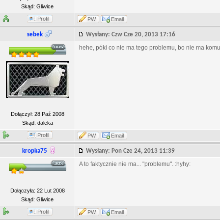
Skąd: Gliwice
Profil
PW
Email
sebek
Wysłany: Czw Cze 20, 2013 17:16
hehe, póki co nie ma tego problemu, bo nie ma komu 
Dołączył: 28 Paź 2008
Skąd: daleka
Profil
PW
Email
kropka75
Wysłany: Pon Cze 24, 2013 11:39
A to faktycznie nie ma... "problemu". :hyhy:
Dołączyła: 22 Lut 2008
Skąd: Gliwice
Profil
PW
Email