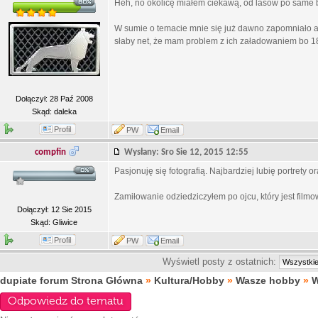
Heh, no okolicę miałem ciekawą, od lasów po same 
W sumie o temacie mnie się już dawno zapomniało a m
słaby net, że mam problem z ich załadowaniem bo 18
Dołączył: 28 Paź 2008
Skąd: daleka
Profil
PW
Email
compfin
Wysłany: Sro Sie 12, 2015 12:55
Pasjonuję się fotografią. Najbardziej lubię portrety or
Zamiłowanie odziedziczyłem po ojcu, który jest film
Dołączył: 12 Sie 2015
Skąd: Gliwice
Profil
PW
Email
Wyświetl posty z ostatnich:
dupiate forum Strona Główna
»
Kultura/Hobby
»
Wasze hobby
»
W
Odpowiedz do tematu