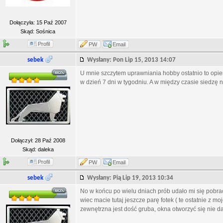
Dołączyła: 15 Paź 2007
Skąd: Sośnica
Profil
PW
Email
sebek
Wysłany: Pon Lip 15, 2013 14:07
U mnie szczytem uprawniania hobby ostatnio to opierd
w dzień 7 dni w tygodniu. A w między czasie siedzę na
Dołączył: 28 Paź 2008
Skąd: daleka
Profil
PW
Email
sebek
Wysłany: Pią Lip 19, 2013 10:34
No w końcu po wielu dniach prób udało mi się pobra
wiec macie tutaj jeszcze parę fotek ( te ostatnie z 
zewnętrzna jest dość gruba, okna otworzyć się nie da