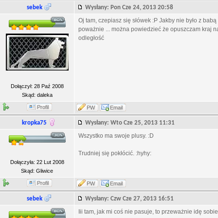
sebek
Wysłany: Pon Cze 24, 2013 20:58
Oj tam, czepiasz się słówek :P Jakby nie było z babą ź
poważnie ... można powiedzieć że opuszczam kraj na 
odległość
Dołączył: 28 Paź 2008
Skąd: daleka
Profil
PW
Email
kropka75
Wysłany: Wto Cze 25, 2013 11:31
Wszystko ma swoje plusy. :D
Trudniej się pokłócić. :hyhy:
Dołączyła: 22 Lut 2008
Skąd: Gliwice
Profil
PW
Email
sebek
Wysłany: Czw Cze 27, 2013 16:51
Iii tam, jak mi coś nie pasuje, to przeważnie idę sob