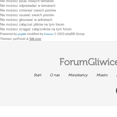
Nie możesz
pisać nowych tematów
Nie możesz
odpowiadać w tematach
Nie możesz
zmieniać swoich postów
Nie możesz
usuwać swoich postów
Nie możesz
głosować w ankietach
Nie możesz
załączać plików na tym forum
Nie możesz
ściągać załączników na tym forum
Powered by
modified by
© 2003 phpBB Group
phpBB
Przemo
Themes: junFresh &
Silk icon
ForumGliwice
Start
O nas
Mieszkańcy
Miasto