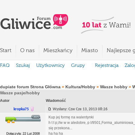
Start
O nas
Mieszkańcy
Miasto
Najlepsze g
FAQ
Szukaj
Użytkownicy
Grupy
Rejestracja
Zalo
dupiate forum Strona Główna
»
Kultura/Hobby
»
Wasze hobby
»
W
Wasze pasje/hobby
Autor
Wiadomość
kropka75
Wysłany: Czw Cze 13, 2013 08:26
Kup jej formę na walentynki
h t t p;//w w w aledobre, p l/9501,Forma_alumini
się przekona...
ha ha ha
Dołączyła: 22 Lut 2008