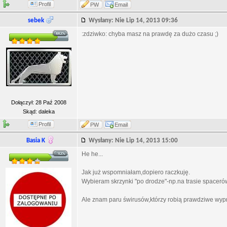
Profil
PW
Email
sebek
Wysłany: Nie Lip 14, 2013 09:36
:zdziwko: chyba masz na prawdę za dużo czasu ;)
Dołączył: 28 Paź 2008
Skąd: daleka
Profil
PW
Email
Basia K
Wysłany: Nie Lip 14, 2013 15:00
He he...
Jak już wspomniałam,dopiero raczkuję.
Wybieram skrzynki "po drodze"-np.na trasie spacerów
Ale znam paru świrusów,którzy robią prawdziwe wyp