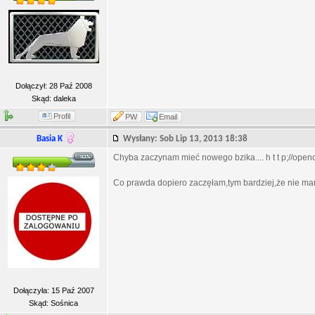
Dołączył: 28 Paź 2008
Skąd: daleka
Profil
PW
Email
Basia K
Wysłany: Sob Lip 13, 2013 18:38
Chyba zaczynam mieć nowego bzika.... h t t p;//open
Co prawda dopiero zaczęłam,tym bardziej,że nie ma
Dołączyła: 15 Paź 2007
Skąd: Sośnica