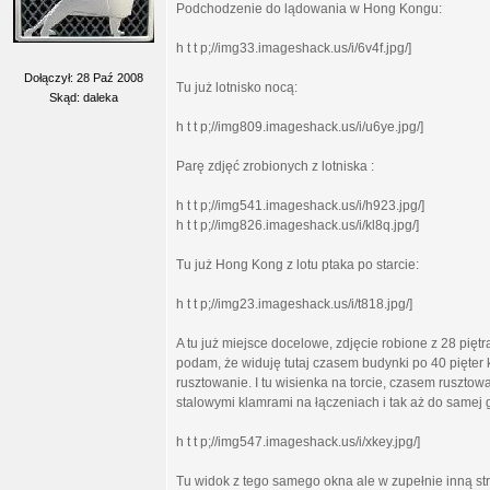
Podchodzenie do lądowania w Hong Kongu:
h t t p;//img33.imageshack.us/i/6v4f.jpg/]
Dołączył: 28 Paź 2008
Tu już lotnisko nocą:
Skąd: daleka
h t t p;//img809.imageshack.us/i/u6ye.jpg/]
Parę zdjęć zrobionych z lotniska :
h t t p;//img541.imageshack.us/i/h923.jpg/]
h t t p;//img826.imageshack.us/i/kl8q.jpg/]
Tu już Hong Kong z lotu ptaka po starcie:
h t t p;//img23.imageshack.us/i/t818.jpg/]
A tu już miejsce docelowe, zdjęcie robione z 28 pięt
podam, że widuję tutaj czasem budynki po 40 pięter 
rusztowanie. I tu wisienka na torcie, czasem rusztow
stalowymi klamrami na łączeniach i tak aż do samej g
h t t p;//img547.imageshack.us/i/xkey.jpg/]
Tu widok z tego samego okna ale w zupełnie inną st