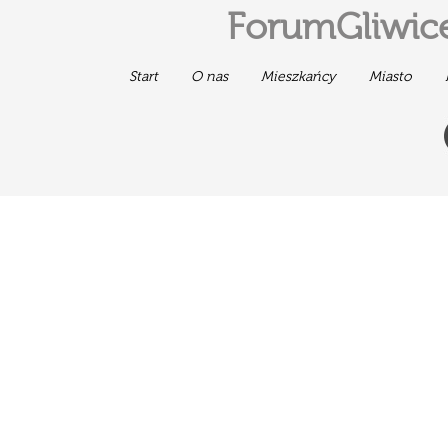
ForumGliwice
Start
O nas
Mieszkańcy
Miasto