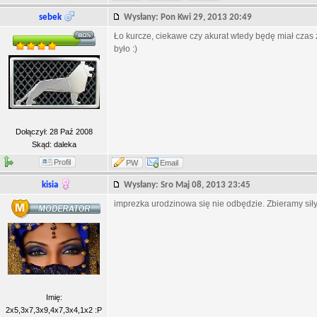
sebek
Wysłany: Pon Kwi 29, 2013 20:49
Ło kurcze, ciekawe czy akurat wtedy będę miał czas
było :)
Dołączył: 28 Paź 2008
Skąd: daleka
Profil
PW
Email
kisia
Wysłany: Sro Maj 08, 2013 23:45
imprezka urodzinowa się nie odbędzie. Zbieramy siły
Imię:
2x5,3x7,3x9,4x7,3x4,1x2 :P