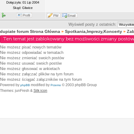
Dołączyła: 01 Lip 2004
Skąd: Gliwice
Profil
PW
Email
Wyświetl posty z ostatnich:
dupiate forum Strona Główna
»
Spotkania,Imprezy,Koncerty
»
Za
Ten temat jest zablokowany bez możliwości zmiany postów 
Nie możesz
pisać nowych tematów
Nie możesz
odpowiadać w tematach
Nie możesz
zmieniać swoich postów
Nie możesz
usuwać swoich postów
Nie możesz
głosować w ankietach
Nie możesz
załączać plików na tym forum
Nie możesz
ściągać załączników na tym forum
Powered by
modified by
© 2003 phpBB Group
phpBB
Przemo
Themes: junFresh &
Silk icon