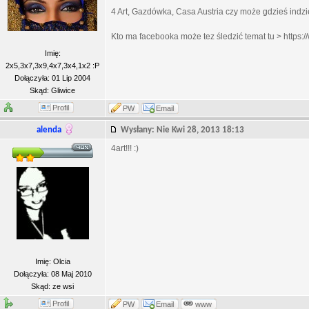
4 Art, Gazdówka, Casa Austria czy może gdzieś indzi
Kto ma facebooka może tez śledzić temat tu > https
Imię:
2x5,3x7,3x9,4x7,3x4,1x2 :P
Dołączyła: 01 Lip 2004
Skąd: Gliwice
Profil
PW
Email
alenda
Wysłany: Nie Kwi 28, 2013 18:13
4art!!! :)
Imię: Olcia
Dołączyła: 08 Maj 2010
Skąd: ze wsi
Profil
PW
Email
www