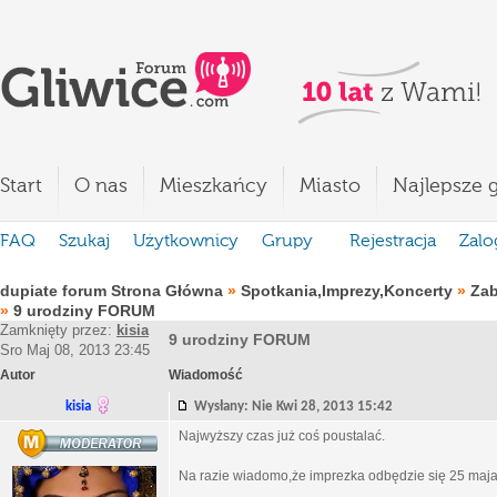
Start
O nas
Mieszkańcy
Miasto
Najlepsze g
FAQ
Szukaj
Użytkownicy
Grupy
Rejestracja
Zalo
dupiate forum Strona Główna
»
Spotkania,Imprezy,Koncerty
»
Za
»
9 urodziny FORUM
Zamknięty przez:
kisia
9 urodziny FORUM
Sro Maj 08, 2013 23:45
Autor
Wiadomość
kisia
Wysłany: Nie Kwi 28, 2013 15:42
Najwyższy czas już coś poustalać.
Na razie wiadomo,że imprezka odbędzie się 25 maj