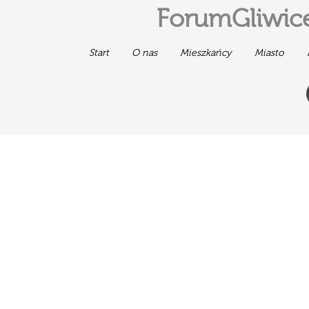
ForumGliwice
Start
O nas
Mieszkańcy
Miasto