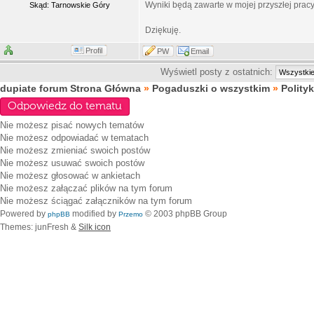
Wyniki będą zawarte w mojej przyszłej pracy 
Skąd: Tarnowskie Góry
Dziękuję.
Profil
PW
Email
Wyświetl posty z ostatnich:
dupiate forum Strona Główna
»
Pogaduszki o wszystkim
»
Polity
Odpowiedz do tematu
Nie możesz
pisać nowych tematów
Nie możesz
odpowiadać w tematach
Nie możesz
zmieniać swoich postów
Nie możesz
usuwać swoich postów
Nie możesz
głosować w ankietach
Nie możesz
załączać plików na tym forum
Nie możesz
ściągać załączników na tym forum
Powered by
modified by
© 2003 phpBB Group
phpBB
Przemo
Themes: junFresh &
Silk icon