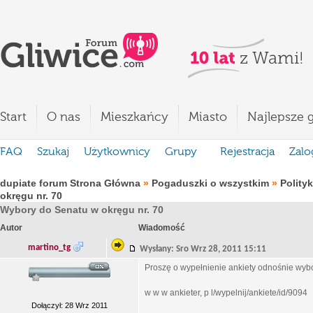
Start
O nas
Mieszkańcy
Miasto
Najlepsze g
FAQ
Szukaj
Użytkownicy
Grupy
Rejestracja
Zalo
dupiate forum Strona Główna
»
Pogaduszki o wszystkim
»
Polity
okręgu nr. 70
Wybory do Senatu w okręgu nr. 70
Autor
Wiadomość
martino_tg
Wysłany: Sro Wrz 28, 2011 15:11
Proszę o wypełnienie ankiety odnośnie wyb
w w w ankieter, p l/wypelnij/ankiete/id/9094
Dołączył: 28 Wrz 2011