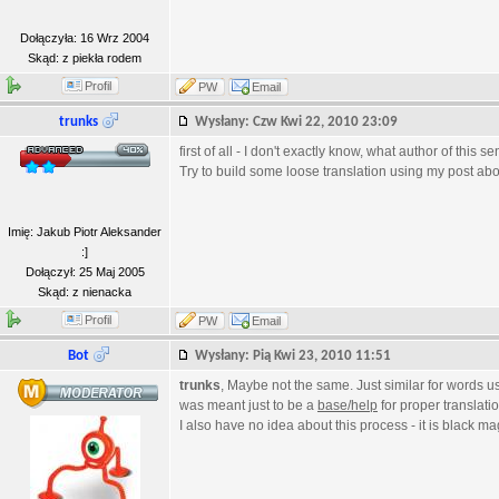
Dołączyła: 16 Wrz 2004
Skąd: z piekła rodem
Profil
PW
Email
trunks
Wysłany: Czw Kwi 22, 2010 23:09
first of all - I don't exactly know, what author of this s
Try to build some loose translation using my post abo
Imię: Jakub Piotr Aleksander
:]
Dołączył: 25 Maj 2005
Skąd: z nienacka
Profil
PW
Email
Bot
Wysłany: Pią Kwi 23, 2010 11:51
trunks
, Maybe not the same. Just similar for words used
was meant just to be a
base/help
for proper translatio
I also have no idea about this process - it is black mag