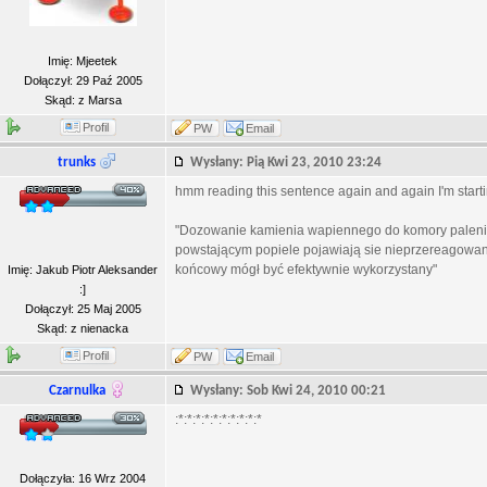
Imię: Mjeetek
Dołączył: 29 Paź 2005
Skąd: z Marsa
Profil
PW
Email
trunks
Wysłany: Pią Kwi 23, 2010 23:24
hmm reading this sentence again and again I'm starting 
"Dozowanie kamienia wapiennego do komory palenisk
powstającym popiele pojawiają sie nieprzereagowane
końcowy mógł być efektywnie wykorzystany"
Imię: Jakub Piotr Aleksander
:]
Dołączył: 25 Maj 2005
Skąd: z nienacka
Profil
PW
Email
Czarnulka
Wysłany: Sob Kwi 24, 2010 00:21
:*:*:*:*:*:*:*:*:*:*
Dołączyła: 16 Wrz 2004