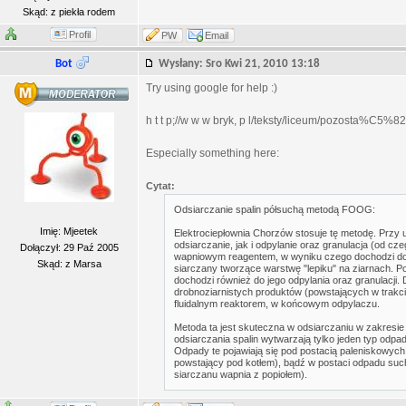
Skąd: z piekła rodem
Profil
PW
Email
Bot
Wysłany: Sro Kwi 21, 2010 13:18
Try using google for help :)
h t t p;//w w w bryk, p l/teksty/liceum/pozosta%C5
Especially something here:
Cytat:
Odsiarczanie spalin półsuchą metodą FOOG:
Imię: Mjeetek
Elektrociepłownia Chorzów stosuje tę metodę. Przy u
odsiarczanie, jak i odpylanie oraz granulacja (od c
Dołączył: 29 Paź 2005
wapniowym reagentem, w wyniku czego dochodzi do w
Skąd: z Marsa
siarczany tworzące warstwę "lepiku" na ziarnach. Po
dochodzi również do jego odpylania oraz granulacji.
drobnoziarnistych produktów (powstających w trakc
fluidalnym reaktorem, w końcowym odpylaczu.
Metoda ta jest skuteczna w odsiarczaniu w zakresie
odsiarczania spalin wytwarzają tylko jeden typ odpa
Odpady te pojawiają się pod postacią paleniskowych 
powstający pod kotłem), bądź w postaci odpadu such
siarczanu wapnia z popiołem).