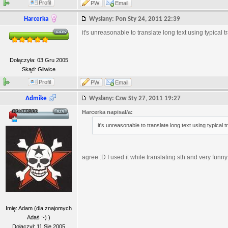
Profil
PW
Email
Harcerka
Wysłany: Pon Sty 24, 2011 22:39
it's unreasonable to translate long text using typical tr
Dołączyła: 03 Gru 2005
Skąd: Gliwice
Profil
PW
Email
Admike
Wysłany: Czw Sty 27, 2011 19:27
Harcerka napisał/a:
it's unreasonable to translate long text using typical t
agree :D I used it while translating sth and very funn
Imię: Adam (dla znajomych
Adaś :-) )
Dołączył: 11 Sie 2005