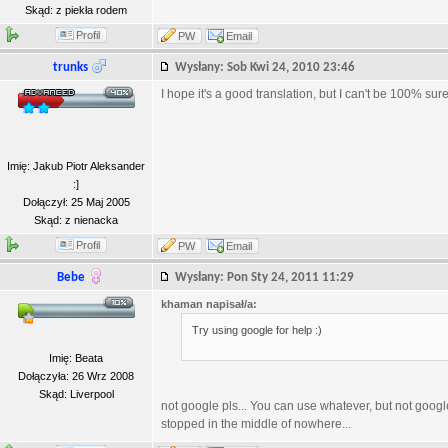
Skąd: z piekła rodem
Profil
PW
Email
trunks
Wysłany: Sob Kwi 24, 2010 23:46
I hope it's a good translation, but I can't be 100% sure
Imię: Jakub Piotr Aleksander
:]
Dołączył: 25 Maj 2005
Skąd: z nienacka
Profil
PW
Email
Bebe
Wysłany: Pon Sty 24, 2011 11:29
khaman napisał/a:
Try using google for help :)
Imię: Beata
Dołączyła: 26 Wrz 2008
Skąd: Liverpool
not google pls... You can use whatever, but not google..
stopped in the middle of nowhere...