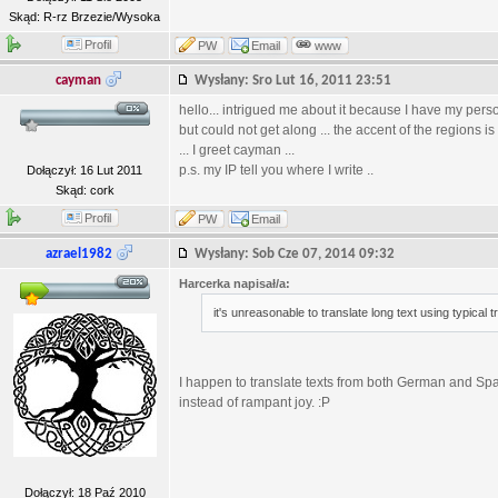
Skąd: R-rz Brzezie/Wysoka
Profil
PW
Email
www
cayman
Wysłany: Sro Lut 16, 2011 23:51
hello... intrigued me about it because I have my per
but could not get along ... the accent of the regions 
... I greet cayman ...
p.s. my IP tell you where I write ..
Dołączył: 16 Lut 2011
Skąd: cork
Profil
PW
Email
azrael1982
Wysłany: Sob Cze 07, 2014 09:32
Harcerka napisał/a:
it's unreasonable to translate long text using typical t
I happen to translate texts from both German and Spa
instead of rampant joy. :P
Dołączył: 18 Paź 2010