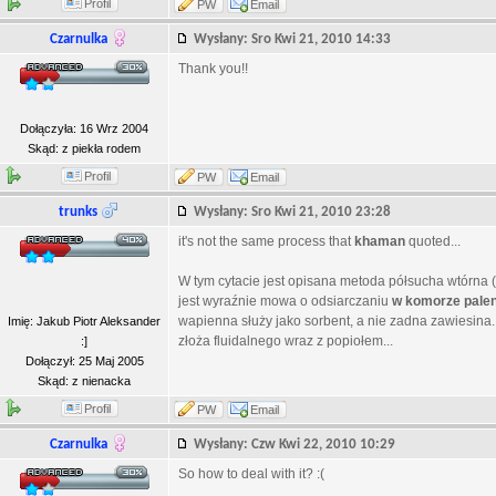
Profil
PW
Email
Czarnulka
Wysłany: Sro Kwi 21, 2010 14:33
Thank you!!
Dołączyła: 16 Wrz 2004
Skąd: z piekła rodem
Profil
PW
Email
trunks
Wysłany: Sro Kwi 21, 2010 23:28
it's not the same process that
khaman
quoted...
W tym cytacie jest opisana metoda półsucha wtórna 
jest wyraźnie mowa o odsiarczaniu
w komorze paleni
wapienna służy jako sorbent, a nie zadna zawiesin
Imię: Jakub Piotr Aleksander
złoża fluidalnego wraz z popiołem...
:]
Dołączył: 25 Maj 2005
Skąd: z nienacka
Profil
PW
Email
Czarnulka
Wysłany: Czw Kwi 22, 2010 10:29
So how to deal with it? :(