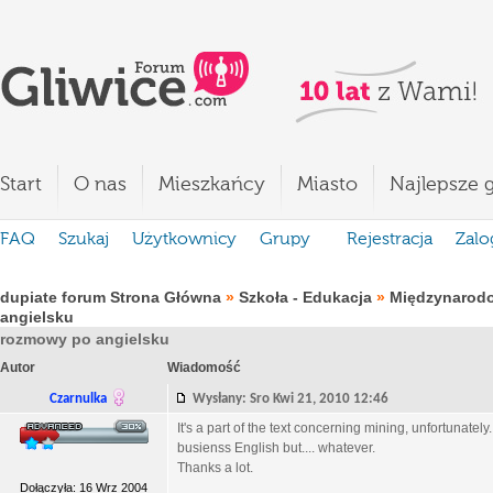
Start
O nas
Mieszkańcy
Miasto
Najlepsze g
FAQ
Szukaj
Użytkownicy
Grupy
Rejestracja
Zalo
dupiate forum Strona Główna
»
Szkoła - Edukacja
»
Międzynarod
angielsku
rozmowy po angielsku
Autor
Wiadomość
Czarnulka
Wysłany: Sro Kwi 21, 2010 12:46
It's a part of the text concerning mining, unfortunate
busienss English but.... whatever.
Thanks a lot.
Dołączyła: 16 Wrz 2004