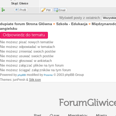
Skąd: Gliwice
Profil
PW
Email
Wyświetl posty z ostatnich:
dupiate forum Strona Główna
»
Szkoła - Edukacja
»
Międzynarod
angielsku
Odpowiedz do tematu
Nie możesz
pisać nowych tematów
Nie możesz
odpowiadać w tematach
Nie możesz
zmieniać swoich postów
Nie możesz
usuwać swoich postów
Nie możesz
głosować w ankietach
Nie możesz
załączać plików na tym forum
Nie możesz
ściągać załączników na tym forum
Powered by
modified by
© 2003 phpBB Group
phpBB
Przemo
Themes: junFresh &
Silk icon
ForumGliwice
Start
O nas
Mieszkańcy
Miasto