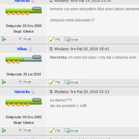
Harcerka
Wysłany: Wto Paź 19, 2010 23:35
hehehe czy wam wszystkim Max placi jakies abnam
zebyscie mnie pilnowali:)?
Dołączyła: 03 Gru 2005
Skąd: Gliwice
Profil
PW
Email
Nikaa
Wysłany: Sro Paź 20, 2010 18:41
Harcerka
, on nam nie placi :) my tak z wlasnej woli.. 
Dołączyła: 25 Lut 2010
Profil
PW
Email
Harcerka
Wysłany: Sro Paź 20, 2010 22:13
za darmo???
ale sie porobilo:) :rotfl:
Dołączyła: 03 Gru 2005
Skąd: Gliwice
Profil
PW
Email