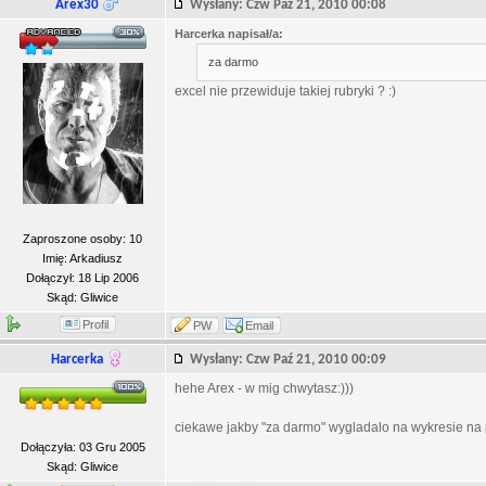
Arex30
Wysłany: Czw Paź 21, 2010 00:08
Harcerka napisał/a:
za darmo
excel nie przewiduje takiej rubryki ? :)
Zaproszone osoby: 10
Imię: Arkadiusz
Dołączył: 18 Lip 2006
Skąd: Gliwice
Profil
PW
Email
Harcerka
Wysłany: Czw Paź 21, 2010 00:09
hehe Arex - w mig chwytasz:)))
ciekawe jakby "za darmo" wygladalo na wykresie na p
Dołączyła: 03 Gru 2005
Skąd: Gliwice