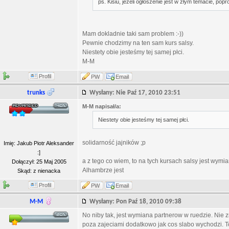
ps. Kisiu, jeżeli ogłoszenie jest w złym temacie, po
Mam dokladnie taki sam problem :-))
Pewnie chodzimy na ten sam kurs salsy.
Niestety obie jesteśmy tej samej płci.
M-M
Profil
PW
Email
trunks
Wysłany: Nie Paź 17, 2010 23:51
M-M napisał/a:
Niestety obie jesteśmy tej samej płci.
solidarność jajników ;p
Imię: Jakub Piotr Aleksander
:]
a z tego co wiem, to na tych kursach salsy jest wymi
Dołączył: 25 Maj 2005
Alhambrze jest
Skąd: z nienacka
Profil
PW
Email
M-M
Wysłany: Pon Paź 18, 2010 09:38
No niby tak, jest wymiana partnerow w ruedzie. Nie z
poza zajeciami dodatkowo jak cos slabo wychodzi. 