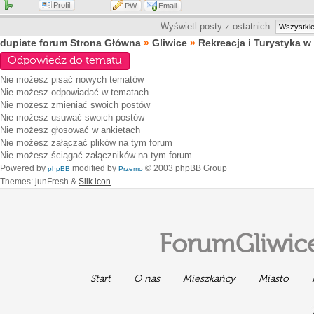
Profil
PW
Email
Wyświetl posty z ostatnich:
dupiate forum Strona Główna
»
Gliwice
»
Rekreacja i Turystyka w
Odpowiedz do tematu
Nie możesz
pisać nowych tematów
Nie możesz
odpowiadać w tematach
Nie możesz
zmieniać swoich postów
Nie możesz
usuwać swoich postów
Nie możesz
głosować w ankietach
Nie możesz
załączać plików na tym forum
Nie możesz
ściągać załączników na tym forum
Powered by
modified by
© 2003 phpBB Group
phpBB
Przemo
Themes: junFresh &
Silk icon
ForumGliwice
Start
O nas
Mieszkańcy
Miasto