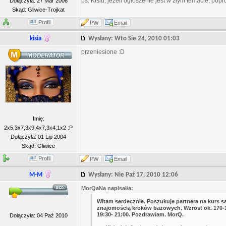
ps. Kisiu, jeżeli ogłoszenie jest w złym temacie, po
Dołączyła: 27 Mar 2006
Skąd: Gliwice-Trojkat
Profil
PW
Email
kisia
Wysłany: Wto Sie 24, 2010 01:03
przeniesione :D
Imię:
2x5,3x7,3x9,4x7,3x4,1x2 :P
Dołączyła: 01 Lip 2004
Skąd: Gliwice
Profil
PW
Email
M-M
Wysłany: Nie Paź 17, 2010 12:06
MorQaNa napisał/a:
Witam serdecznie. Poszukuje partnera na kurs 
znajomością kroków bazowych. Wzrost ok. 170-1
19:30- 21:00. Pozdrawiam. MorQ.
Dołączyła: 04 Paź 2010