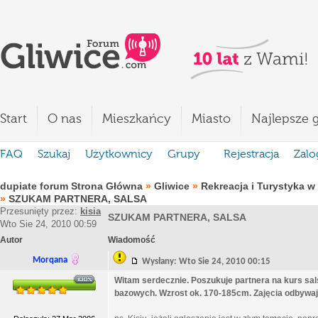
Start
O nas
Mieszkańcy
Miasto
Najlepsze g
FAQ
Szukaj
Użytkownicy
Grupy
Rejestracja
Zalo
dupiate forum Strona Główna
»
Gliwice
»
Rekreacja i Turystyka w
»
SZUKAM PARTNERA, SALSA
Przesunięty przez:
kisia
SZUKAM PARTNERA, SALSA
Wto Sie 24, 2010 00:59
Autor
Wiadomość
Morqana
Wysłany: Wto Sie 24, 2010 00:15
Witam serdecznie. Poszukuje partnera na kurs sa
bazowych. Wzrost ok. 170-185cm. Zajęcia odbywają