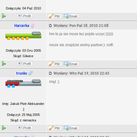
Dołączyła: 04 Paź 2010
Profil
PW
Email
Harcerka
Wysłany: Pon Paź 18, 2010 21:08
hm to ja sie moze tez pojde uczyc:))))))
moze sie znajdzie wolny partner;) :rotfl:
Dołączyła: 03 Gru 2005
Skąd: Gliwice
Profil
PW
Email
trunks
Wysłany: Wto Paź 19, 2010 22:45
mąż ;)
Imię: Jakub Piotr Aleksander
:]
Dołączył: 25 Maj 2005
Skąd: z nienacka
Profil
PW
Email