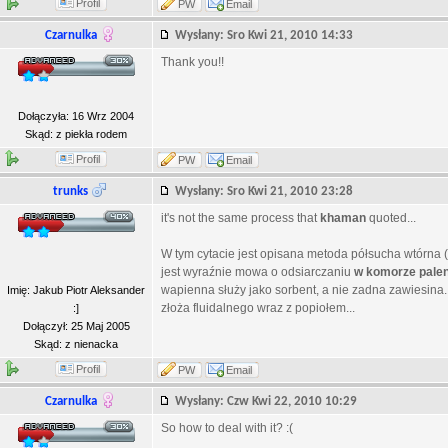
Profil
PW
Email
Czarnulka
Wysłany: Sro Kwi 21, 2010 14:33
Thank you!!
Dołączyła: 16 Wrz 2004
Skąd: z piekła rodem
Profil
PW
Email
trunks
Wysłany: Sro Kwi 21, 2010 23:28
it's not the same process that
khaman
quoted...
W tym cytacie jest opisana metoda półsucha wtórna 
jest wyraźnie mowa o odsiarczaniu
w komorze paleni
wapienna służy jako sorbent, a nie zadna zawiesin
Imię: Jakub Piotr Aleksander
złoża fluidalnego wraz z popiołem...
:]
Dołączył: 25 Maj 2005
Skąd: z nienacka
Profil
PW
Email
Czarnulka
Wysłany: Czw Kwi 22, 2010 10:29
So how to deal with it? :(