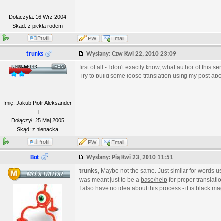
Dołączyła: 16 Wrz 2004
Skąd: z piekła rodem
Profil
PW
Email
trunks
Wysłany: Czw Kwi 22, 2010 23:09
first of all - I don't exactly know, what author of this s
Try to build some loose translation using my post abo
Imię: Jakub Piotr Aleksander
:]
Dołączył: 25 Maj 2005
Skąd: z nienacka
Profil
PW
Email
Bot
Wysłany: Pią Kwi 23, 2010 11:51
trunks
, Maybe not the same. Just similar for words used
was meant just to be a
base/help
for proper translatio
I also have no idea about this process - it is black mag