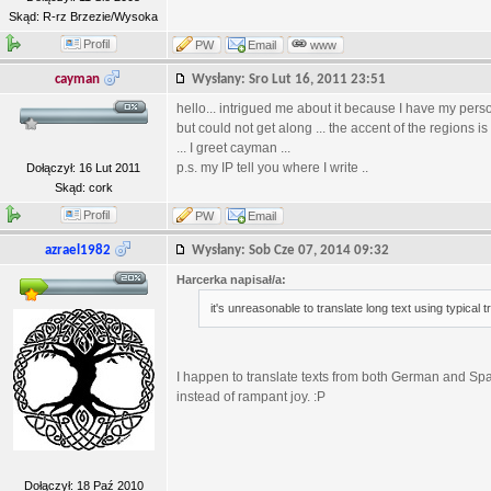
Skąd: R-rz Brzezie/Wysoka
Profil
PW
Email
www
cayman
Wysłany: Sro Lut 16, 2011 23:51
hello... intrigued me about it because I have my per
but could not get along ... the accent of the regions 
... I greet cayman ...
p.s. my IP tell you where I write ..
Dołączył: 16 Lut 2011
Skąd: cork
Profil
PW
Email
azrael1982
Wysłany: Sob Cze 07, 2014 09:32
Harcerka napisał/a:
it's unreasonable to translate long text using typical t
I happen to translate texts from both German and Spa
instead of rampant joy. :P
Dołączył: 18 Paź 2010