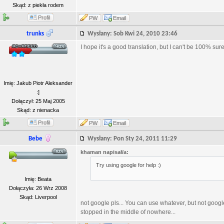
Skąd: z piekła rodem
Profil
PW
Email
trunks
Wysłany: Sob Kwi 24, 2010 23:46
I hope it's a good translation, but I can't be 100% sure
Imię: Jakub Piotr Aleksander
:]
Dołączył: 25 Maj 2005
Skąd: z nienacka
Profil
PW
Email
Bebe
Wysłany: Pon Sty 24, 2011 11:29
khaman napisał/a:
Try using google for help :)
Imię: Beata
Dołączyła: 26 Wrz 2008
Skąd: Liverpool
not google pls... You can use whatever, but not google..
stopped in the middle of nowhere...