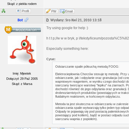
Skąd: z piekła rodem
Profil
PW
Email
Bot
Wysłany: Sro Kwi 21, 2010 13:18
Try using google for help :)
h t t p;//w w w bryk, p l/teksty/liceum/pozosta%C5
Especially something here:
Cytat:
Odsiarczanie spalin półsuchą metodą FOOG:
Imię: Mjeetek
Elektrociepłownia Chorzów stosuje tę metodę. Przy u
odsiarczanie, jak i odpylanie oraz granulacja (od c
Dołączył: 29 Paź 2005
wapniowym reagentem, w wyniku czego dochodzi do w
Skąd: z Marsa
siarczany tworzące warstwę "lepiku" na ziarnach. Po
dochodzi również do jego odpylania oraz granulacji.
drobnoziarnistych produktów (powstających w trakc
fluidalnym reaktorem, w końcowym odpylaczu.
Metoda ta jest skuteczna w odsiarczaniu w zakresie
odsiarczania spalin wytwarzają tylko jeden typ odpa
Odpady te pojawiają się pod postacią paleniskowych 
powstający pod kotłem), bądź w postaci odpadu such
siarczanu wapnia z popiołem).