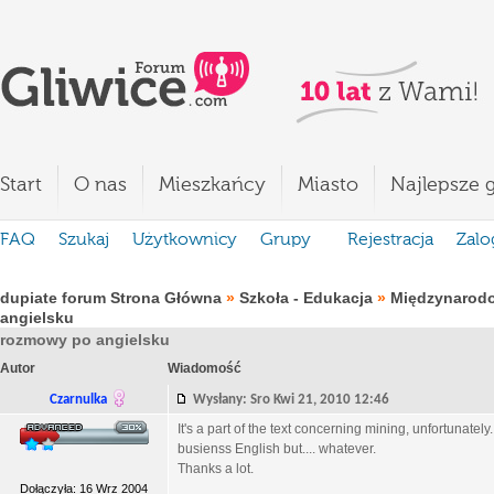
Start
O nas
Mieszkańcy
Miasto
Najlepsze g
FAQ
Szukaj
Użytkownicy
Grupy
Rejestracja
Zalo
dupiate forum Strona Główna
»
Szkoła - Edukacja
»
Międzynarod
angielsku
rozmowy po angielsku
Autor
Wiadomość
Czarnulka
Wysłany: Sro Kwi 21, 2010 12:46
It's a part of the text concerning mining, unfortunate
busienss English but.... whatever.
Thanks a lot.
Dołączyła: 16 Wrz 2004