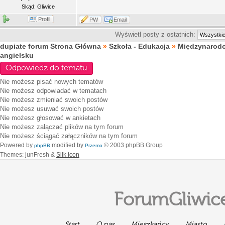
Skąd: Gliwice
Profil
PW
Email
Wyświetl posty z ostatnich:
dupiate forum Strona Główna
»
Szkoła - Edukacja
»
Międzynarod
angielsku
Odpowiedz do tematu
Nie możesz
pisać nowych tematów
Nie możesz
odpowiadać w tematach
Nie możesz
zmieniać swoich postów
Nie możesz
usuwać swoich postów
Nie możesz
głosować w ankietach
Nie możesz
załączać plików na tym forum
Nie możesz
ściągać załączników na tym forum
Powered by
modified by
© 2003 phpBB Group
phpBB
Przemo
Themes: junFresh &
Silk icon
ForumGliwice
Start
O nas
Mieszkańcy
Miasto