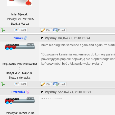
Imię: Mjeetek
Dołączył: 29 Paź 2005
Skąd: z Marsa
Profil
PW
Email
trunks
Wysłany: Pią Kwi 23, 2010 23:24
hmm reading this sentence again and again I'm starting 
"Dozowanie kamienia wapiennego do komory palenisk
powstającym popiele pojawiają sie nieprzereagowane
końcowy mógł być efektywnie wykorzystany"
Imię: Jakub Piotr Aleksander
:]
Dołączył: 25 Maj 2005
Skąd: z nienacka
Profil
PW
Email
Czarnulka
Wysłany: Sob Kwi 24, 2010 00:21
:*:*:*:*:*:*:*:*:*:*
Dołączyła: 16 Wrz 2004