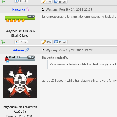
Profil
PW
Email
Harcerka
Wysłany: Pon Sty 24, 2011 22:39
it's unreasonable to translate long text using typical tr
Dołączyła: 03 Gru 2005
Skąd: Gliwice
Profil
PW
Email
Admike
Wysłany: Czw Sty 27, 2011 19:27
Harcerka napisał/a:
it's unreasonable to translate long text using typical t
agree :D I used it while translating sth and very funn
Imię: Adam (dla znajomych
Adaś :-) )
Dołączył: 11 Sie 2005