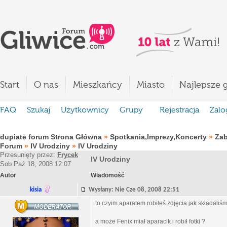
Start
O nas
Mieszkańcy
Miasto
Najlepsze g
FAQ
Szukaj
Użytkownicy
Grupy
Rejestracja
Zalo
dupiate forum Strona Główna
»
Spotkania,Imprezy,Koncerty
»
Za
Forum
»
IV Urodziny
»
IV Urodziny
Przesunięty przez:
Frycek
IV Urodziny
Sob Paź 18, 2008 12:07
Autor
Wiadomość
kisia
Wysłany: Nie Cze 08, 2008 22:51
to czyim aparatem robiłeś zdjęcia jak składaliś
a może Fenix miał aparacik i robił fotki ?