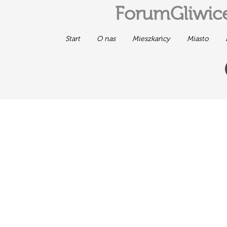
ForumGliwice
Start
O nas
Mieszkańcy
Miasto