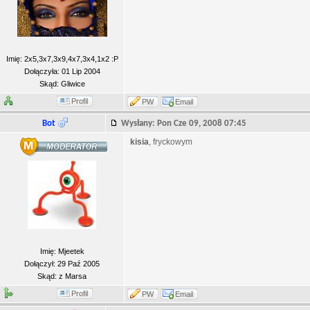
Imię: 2x5,3x7,3x9,4x7,3x4,1x2 :P
Dołączyła: 01 Lip 2004
Skąd: Gliwice
Profil
PW
Email
Bot
Wysłany: Pon Cze 09, 2008 07:45
kisia
, fryckowym
Imię: Mjeetek
Dołączył: 29 Paź 2005
Skąd: z Marsa
Profil
PW
Email