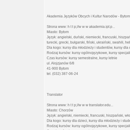
Akademia Języków Obcych i Kultur Narodów - Bytom
Strona www: h t t p;//w w w akademia.ipt.p...
Miasto: Bytom
Język: angielski, duński, niemiecki, francuski, hiszpań
turecki, grecki, bułgarski, fiński, ukraiński, swahili, he
Dla kogo: kursy dla młodzieży i studentów, kursy dla 
Rodzaj kursów: kursy ogólnojęzykowe, kursy specjal
Czas kursów: kursy semestralne, kursy letnie
ul. Alojzjanów 6/8
41-900 Bytom
tel. (032) 387-06-24
Translator
Strona www: h t t p;//w w w translator.edu...
Miasto: Chorzów
Język: angielski, niemiecki, francuski, hiszpański, włos
Dla kogo: kursy dla dzieci, kursy dla młodzieży i stud
Rodzaj kursów: kursy ogólnojęzykowe, kursy specjal