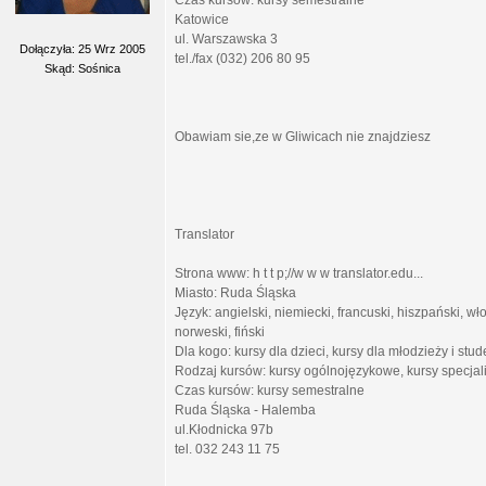
Czas kursów: kursy semestralne
Katowice
ul. Warszawska 3
Dołączyła: 25 Wrz 2005
tel./fax (032) 206 80 95
Skąd: Sośnica
Obawiam sie,ze w Gliwicach nie znajdziesz
Translator
Strona www: h t t p;//w w w translator.edu...
Miasto: Ruda Śląska
Język: angielski, niemiecki, francuski, hiszpański, wło
norweski, fiński
Dla kogo: kursy dla dzieci, kursy dla młodzieży i stud
Rodzaj kursów: kursy ogólnojęzykowe, kursy specjal
Czas kursów: kursy semestralne
Ruda Śląska - Halemba
ul.Kłodnicka 97b
tel. 032 243 11 75