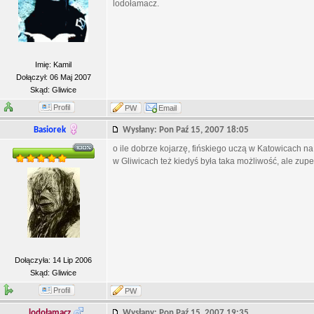
lodołamacz.
Imię: Kamil
Dołączył: 06 Maj 2007
Skąd: Gliwice
Profil
PW
Email
Basiorek
Wysłany: Pon Paź 15, 2007 18:05
o ile dobrze kojarzę, fińskiego uczą w Katowicach na
w Gliwicach też kiedyś była taka możliwość, ale zupe
Dołączyła: 14 Lip 2006
Skąd: Gliwice
Profil
PW
lodołamacz
Wysłany: Pon Paź 15, 2007 19:35