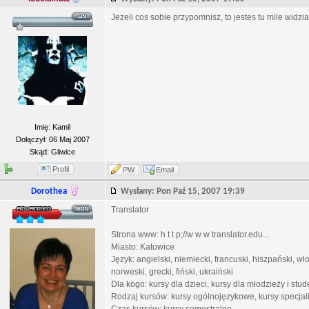
Jezeli cos sobie przypomnisz, to jestes tu mile widzi
Imię: Kamil
Dołączył: 06 Maj 2007
Skąd: Gliwice
Profil
PW
Email
Dorothea
Wysłany: Pon Paź 15, 2007 19:39
Translator
Strona www: h t t p;//w w w translator.edu...
Miasto: Katowice
Język: angielski, niemiecki, francuski, hiszpański, wło
norweski, grecki, fiński, ukraiński
Dla kogo: kursy dla dzieci, kursy dla młodzieży i stud
Rodzaj kursów: kursy ogólnojęzykowe, kursy specjal