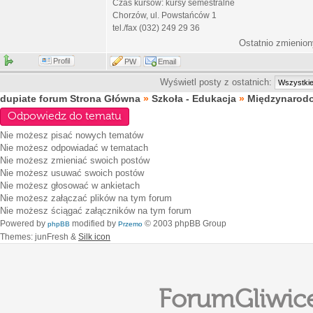
Czas kursów: kursy semestralne
Chorzów, ul. Powstańców 1
tel./fax (032) 249 29 36
Ostatnio zmienion
Profil
PW
Email
Wyświetl posty z ostatnich:
dupiate forum Strona Główna
»
Szkoła - Edukacja
»
Międzynarod
Odpowiedz do tematu
Nie możesz
pisać nowych tematów
Nie możesz
odpowiadać w tematach
Nie możesz
zmieniać swoich postów
Nie możesz
usuwać swoich postów
Nie możesz
głosować w ankietach
Nie możesz
załączać plików na tym forum
Nie możesz
ściągać załączników na tym forum
Powered by
modified by
© 2003 phpBB Group
phpBB
Przemo
Themes: junFresh &
Silk icon
ForumGliwice