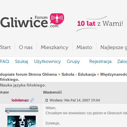
Start
O nas
Mieszkańcy
Miasto
Najlepsze g
FAQ
Szukaj
Użytkownicy
Grupy
Rejestracja
Zalo
dupiate forum Strona Główna
»
Szkoła - Edukacja
»
Międzynarod
fińskiego.
Nauka języka fińskiego.
Autor
Wiadomość
lodołamacz
Wysłany: Nie Paź 14, 2007 19:04
Witam,
Chcialbym sie dowiedziec czy gdzies w Gliwicach ist
Dziekuje,