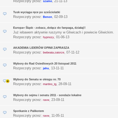
Rozpoczęty przez:
,
21-11-13
szamo
Tusk wyciąga ręce po sześciolatki
Rozpoczęty przez:
,
02-09-13
Benon
Europa+ Śląsk - zobacz, dołącz do fanpaga, działaj!!
Już iebawem aktywnie ruszymy w Gliwicach i powiecie Gliwickim.
Rozpoczęty przez:
,
01-06-13
hypnozy
AKADEMIA LIDERÓW OPINII ZAPRASZA
Rozpoczęty przez:
,
07-11-12
bwbeata.zatorze
Wybory do Rad Osiedlowych 20 listopad 2011
Rozpoczęty przez:
,
13-11-11
jahu
Wybory do Senatu w okręgu nr. 70
Rozpoczęty przez:
,
28-09-11
martino_tg
Wybory do sejmu i senatu 2011 - sondaże lokalne
Rozpoczęty przez:
,
23-09-11
ravw
Spotkanie z Palikotem
Rozpoczęty przez:
,
11-05-11
ravw