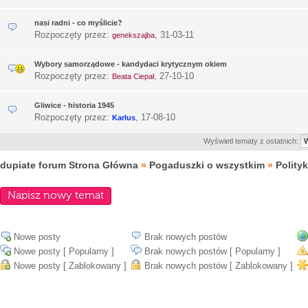
nasi radni - co myślicie?
Rozpoczęty przez:
,
31-03-11
genekszajba
Wybory samorządowe - kandydaci krytycznym okiem
Rozpoczęty przez:
,
27-10-10
Beata Ciepał
Gliwice - historia 1945
Rozpoczęty przez:
,
17-08-10
Karlus
Wyświetl tematy z ostatnich:
dupiate forum Strona Główna
»
Pogaduszki o wszystkim
»
Polity
Napisz nowy temat
Nowe posty
Brak nowych postów
Nowe posty [ Popularny ]
Brak nowych postów [ Popularny ]
Nowe posty [ Zablokowany ]
Brak nowych postów [ Zablokowany ]