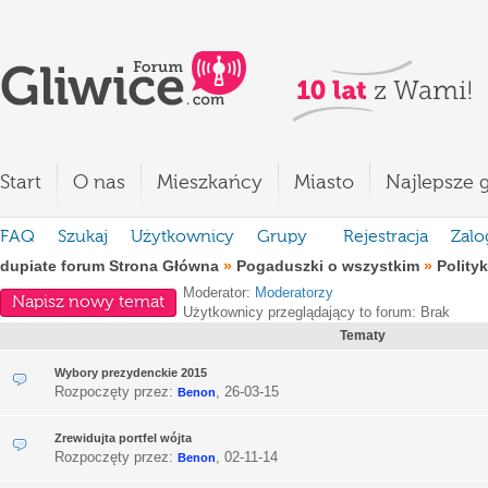
Start
O nas
Mieszkańcy
Miasto
Najlepsze g
FAQ
Szukaj
Użytkownicy
Grupy
Rejestracja
Zalo
dupiate forum Strona Główna
»
Pogaduszki o wszystkim
»
Polity
Moderator:
Moderatorzy
Napisz nowy temat
Użytkownicy przeglądający to forum: Brak
Tematy
Wybory prezydenckie 2015
Rozpoczęty przez:
,
26-03-15
Benon
Zrewidujta portfel wójta
Rozpoczęty przez:
,
02-11-14
Benon