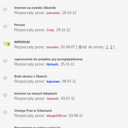
Internet na osiedlu Sikornik
Rozpoczęty przez:
,
18-10-12
jurkowski
Pirxnet
Rozpoczęty przez:
,
28-11-12
Cody
IMPERIUM
Rozpoczęty przez:
,
02-08-07
[
Idź do strony:
1
,
2
]
brozinho
zaproszenie do projektu gry przeglądarkowej
Rozpoczęty przez:
,
25-11-11
Nizbeth
Brak obrazu z filamch
Rozpoczęty przez:
,
08-07-11
kajusiaw
Internet na starych łabędach
Rozpoczęty przez:
,
03-07-11
Yasiex0r
Orange Free w Gliwicach
Rozpoczęty przez:
,
03-06-11
MarginOfError
Programista w action script itp