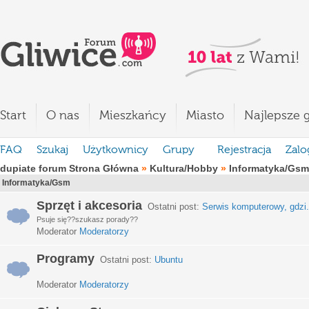
Start
O nas
Mieszkańcy
Miasto
Najlepsze g
FAQ
Szukaj
Użytkownicy
Grupy
Rejestracja
Zalo
dupiate forum Strona Główna
»
Kultura/Hobby
»
Informatyka/Gsm
Informatyka/Gsm
Sprzęt i akcesoria
Ostatni post:
Serwis komputerowy, gdzi.
Psuje się??szukasz porady??
Moderator
Moderatorzy
Programy
Ostatni post:
Ubuntu
Moderator
Moderatorzy