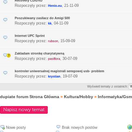
Recovery CD/DVD
Rozpoczęty przez:
,
21-11-09
Henio.eu
Poszukiwany zasilacz do Amigi 500
Rozpoczęty przez:
,
04-11-09
kk
Internet UPC Sprint
Rozpoczęty przez:
,
15-09-09
rubson
Zakladam stronkę charytatywną
Rozpoczęty przez:
,
30-07-09
pasiflora
kontroler uniwersalnej magistrali seregowej usb- problem
Rozpoczęty przez:
,
19-07-09
krystian
Wyświetl tematy z ostatnich:
dupiate forum Strona Główna
»
Kultura/Hobby
»
Informatyka/Gsm
Napisz nowy temat
Nowe posty
Brak nowych postów