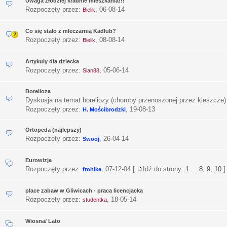
Uwaga złodziej kradnie mieszkania!!!
Rozpoczęty przez:
,
06-08-14
Bielik
Co się stało z mleczarnią Kadłub?
Rozpoczęty przez:
,
08-08-14
Bielik
Artykuly dla dziecka
Rozpoczęty przez:
,
05-06-14
Sian88
Borelioza
Dyskusja na temat boreliozy (choroby przenoszonej przez kleszcze)
Rozpoczęty przez:
,
19-08-13
H. Mościbrodzki
Ortopeda (najlepszy)
Rozpoczęty przez:
,
26-04-14
Swooj
Eurowizja
Rozpoczęty przez:
,
07-12-04
[
Idź do strony:
1
...
8
,
9
,
10
]
frohike
place zabaw w Gliwicach - praca licencjacka
Rozpoczęty przez:
,
18-05-14
studentka
Wiosna/ Lato