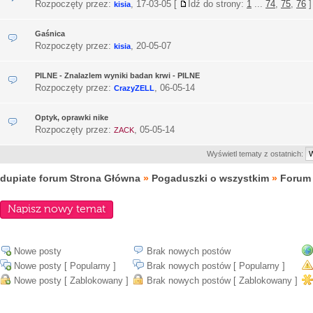
Rozpoczęty przez:
,
17-03-05
[
Idź do strony:
1
...
74
,
75
,
76
]
kisia
Gaśnica
Rozpoczęty przez:
,
20-05-07
kisia
PILNE - Znalazlem wyniki badan krwi - PILNE
Rozpoczęty przez:
,
06-05-14
CrazyZELL
Optyk, oprawki nike
Rozpoczęty przez:
,
05-05-14
ZACK
Wyświetl tematy z ostatnich:
dupiate forum Strona Główna
»
Pogaduszki o wszystkim
»
Forum
Napisz nowy temat
Nowe posty
Brak nowych postów
Nowe posty [ Popularny ]
Brak nowych postów [ Popularny ]
Nowe posty [ Zablokowany ]
Brak nowych postów [ Zablokowany ]