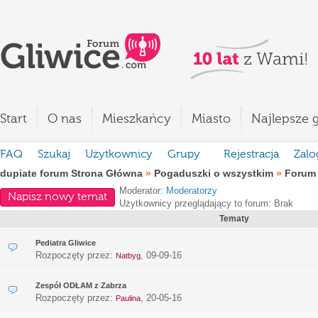
Start
O nas
Mieszkańcy
Miasto
Najlepsze g
FAQ
Szukaj
Użytkownicy
Grupy
Rejestracja
Zalo
dupiate forum Strona Główna
»
Pogaduszki o wszystkim
»
Forum
Moderator:
Moderatorzy
Napisz nowy temat
Użytkownicy przeglądający to forum: Brak
Tematy
Pediatra Gliwice
Rozpoczęty przez:
,
09-09-16
Natbyg
Zespół ODŁAM z Zabrza
Rozpoczęty przez:
,
20-05-16
Paulina