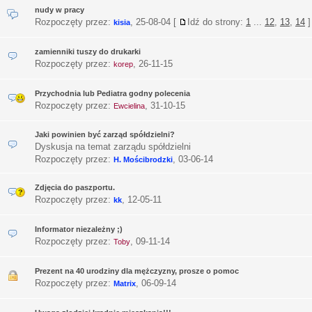
nudy w pracy
Rozpoczęty przez:
,
25-08-04
[
Idź do strony:
1
...
12
,
13
,
14
]
kisia
zamienniki tuszy do drukarki
Rozpoczęty przez:
,
26-11-15
korep
Przychodnia lub Pediatra godny polecenia
Rozpoczęty przez:
,
31-10-15
Ewcielina
Jaki powinien być zarząd spółdzielni?
Dyskusja na temat zarządu spółdzielni
Rozpoczęty przez:
,
03-06-14
H. Mościbrodzki
Zdjęcia do paszportu.
Rozpoczęty przez:
,
12-05-11
kk
Informator niezależny ;)
Rozpoczęty przez:
,
09-11-14
Toby
Prezent na 40 urodziny dla mężczyzny, prosze o pomoc
Rozpoczęty przez:
,
06-09-14
Matrix