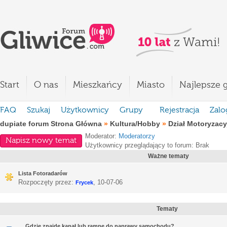
Start
O nas
Mieszkańcy
Miasto
Najlepsze g
FAQ
Szukaj
Użytkownicy
Grupy
Rejestracja
Zalo
dupiate forum Strona Główna
»
Kultura/Hobby
»
Dział Motoryzacy
Moderator:
Moderatorzy
Napisz nowy temat
Użytkownicy przeglądający to forum: Brak
Ważne tematy
Lista Fotoradarów
Rozpoczęty przez:
,
10-07-06
Frycek
Tematy
Gdzie znajdę kanał lub rampę do naprawy samochodu?