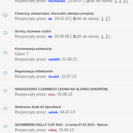
Rozpoczęty przez:
,
13-05-07
[
Idź do strony:
1
,
2
,
3
]
michaszko
Chamscy, nieuprzejmi, bezczelni, łamiący przepisy
Rozpoczęty przez:
,
19-02-10
[
Idź do strony:
1
,
2
]
kk
Szroty, używane części
Rozpoczęty przez:
,
16-05-06
[
Idź do strony:
1
,
2
]
kk
Konserwacja podwozia.
Gdzie ?
Rozpoczęty przez:
,
01-08-12
rafek93
Regeneracja reflektorów
Rozpoczęty przez:
,
22-07-13
OczkO
SKRADZIONO CZARNEGO LEONA NA SLASKU (KNURÓW)
Rozpoczęty przez:
,
03-08-13
łosiu
Skrdziono Audi A3 Sportback
Rozpoczęty przez:
,
04-07-13
sebek
SZOMBIERKI RALLY CUP 2013 - 2 runda 07.07.2013 - Bytom
Rozpoczęty przez:
,
25-06-13
miklaj