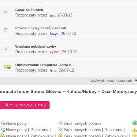
Garaż na Zatorzu
Rozpoczęty przez:
,
16-03-13
jan
Prośba o głosy na mój FanKlub
Rozpoczęty przez:
,
26-03-13
krzys
Wymiana pękniętej szyby
Rozpoczęty przez:
,
26-10-12
kylex1
Odblokowanie komputera -Astra H
Rozpoczęty przez:
,
02-07-12
feno
Wyświetl tematy z ostatnich:
dupiate forum Strona Główna
»
Kultura/Hobby
»
Dział Motoryzacy
Napisz nowy temat
Nowe posty
Brak nowych postów
Nowe posty [ Popularny ]
Brak nowych postów [ Popularny ]
Nowe posty [ Zablokowany ]
Brak nowych postów [ Zablokowany ]