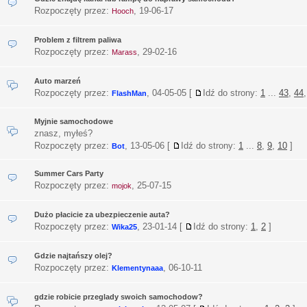
Rozpoczęty przez:
,
19-06-17
Hooch
Problem z filtrem paliwa
Rozpoczęty przez:
,
29-02-16
Marass
Auto marzeń
Rozpoczęty przez:
,
04-05-05
[
Idź do strony:
1
...
43
,
44
FlashMan
Myjnie samochodowe
znasz, myłeś?
Rozpoczęty przez:
,
13-05-06
[
Idź do strony:
1
...
8
,
9
,
10
]
Bot
Summer Cars Party
Rozpoczęty przez:
,
25-07-15
mojok
Dużo płacicie za ubezpieczenie auta?
Rozpoczęty przez:
,
23-01-14
[
Idź do strony:
1
,
2
]
Wika25
Gdzie najtańszy olej?
Rozpoczęty przez:
,
06-10-11
Klementynaaa
gdzie robicie przeglady swoich samochodow?