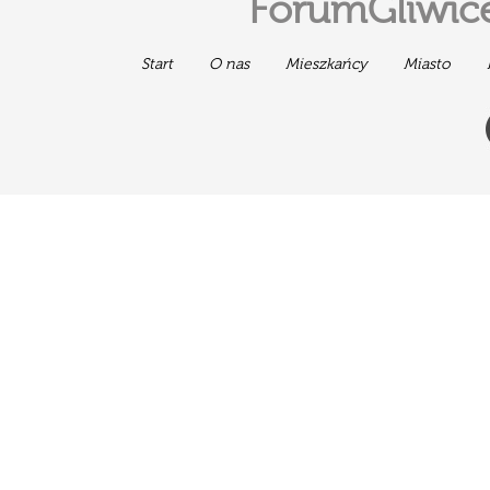
ForumGliwice
Start
O nas
Mieszkańcy
Miasto