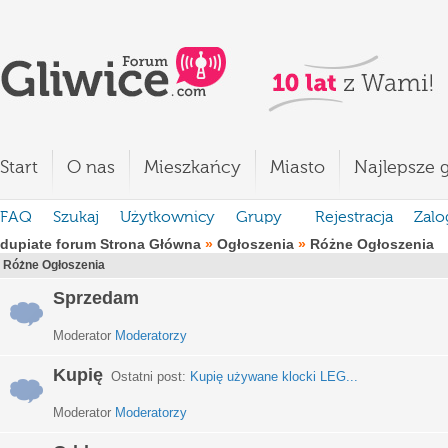
Start
O nas
Mieszkańcy
Miasto
Najlepsze g
FAQ
Szukaj
Użytkownicy
Grupy
Rejestracja
Zalo
dupiate forum Strona Główna
»
Ogłoszenia
»
Różne Ogłoszenia
Różne Ogłoszenia
Sprzedam
Moderator
Moderatorzy
Kupię
Ostatni post:
Kupię używane klocki LEG...
Moderator
Moderatorzy