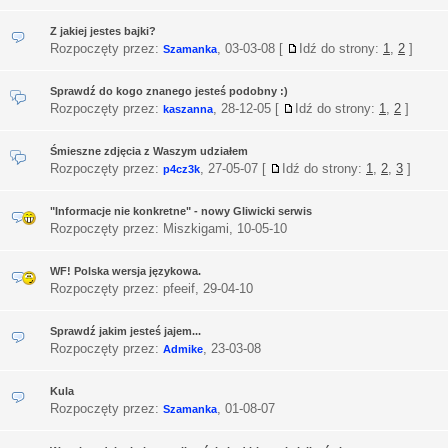
Z jakiej jestes bajki?
Rozpoczęty przez:
,
03-03-08
[
Idź do strony:
1
,
2
]
Szamanka
Sprawdź do kogo znanego jesteś podobny :)
Rozpoczęty przez:
,
28-12-05
[
Idź do strony:
1
,
2
]
kaszanna
Śmieszne zdjęcia z Waszym udziałem
Rozpoczęty przez:
,
27-05-07
[
Idź do strony:
1
,
2
,
3
]
p4cz3k
"Informacje nie konkretne" - nowy Gliwicki serwis
Rozpoczęty przez: Miszkigami,
10-05-10
WF! Polska wersja językowa.
Rozpoczęty przez: pfeeif,
29-04-10
Sprawdź jakim jesteś jajem...
Rozpoczęty przez:
,
23-03-08
Admike
Kula
Rozpoczęty przez:
,
01-08-07
Szamanka