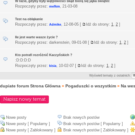
W razie, gdyby były wątpliwości skąd biorą się jajka świątec
Rozpoczęty przez:
,
21-03-08
mefkm
Test na obłąkanie
Rozpoczęty przez:
,
12-08-05
[
Idź do strony:
1
,
2
]
Admike
Ile jest warte wasze życie ?
Rozpoczęty przez: darkenstein,
09-01-08
[
Idź do strony:
1
,
2
]
Kto potrafi rozróżnić Kaczyńskich ?
:D:D:D:D
Rozpoczęty przez:
,
10-02-07
[
Idź do strony:
1
,
2
]
kisia
Wyświetl tematy z ostatnich:
dupiate forum Strona Główna
»
Pogaduszki o wszystkim
»
Na we
Napisz nowy temat
Nowe posty
Brak nowych postów
Nowe posty [ Popularny ]
Brak nowych postów [ Popularny ]
Nowe posty [ Zablokowany ]
Brak nowych postów [ Zablokowany ]