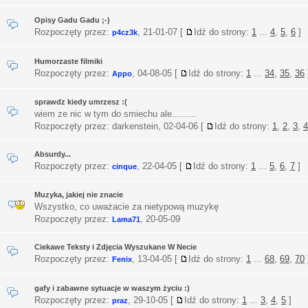
Opisy Gadu Gadu ;-)
Rozpoczęty przez:
,
21-01-07
[
Idź do strony:
1
...
4
,
5
,
6
]
p4cz3k
Humorzaste filmiki
Rozpoczęty przez:
,
04-08-05
[
Idź do strony:
1
...
34
,
35
,
36
Appo
sprawdz kiedy umrzesz :(
wiem ze nic w tym do smiechu ale.........
Rozpoczęty przez: darkenstein,
02-04-06
[
Idź do strony:
1
,
2
,
3
,
4
Absurdy...
Rozpoczęty przez:
,
22-04-05
[
Idź do strony:
1
...
5
,
6
,
7
]
cinque
Muzyka, jakiej nie znacie
Wszystko, co uważacie za nietypową muzykę
Rozpoczęty przez:
,
20-05-09
Lama71
Ciekawe Teksty i Zdjęcia Wyszukane W Necie
Rozpoczęty przez:
,
13-04-05
[
Idź do strony:
1
...
68
,
69
,
70
Fenix
gafy i zabawne sytuacje w waszym życiu :)
Rozpoczęty przez:
,
29-10-05
[
Idź do strony:
1
...
3
,
4
,
5
]
praz