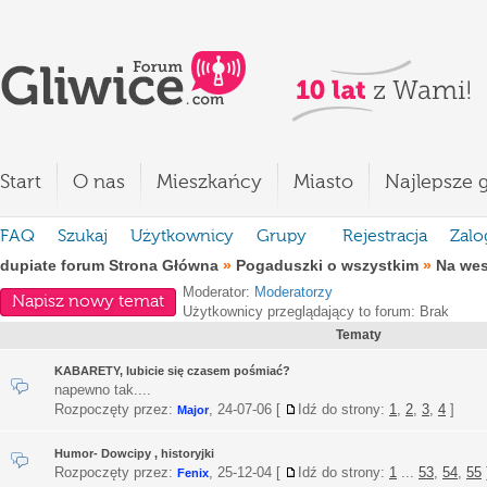
Start
O nas
Mieszkańcy
Miasto
Najlepsze g
FAQ
Szukaj
Użytkownicy
Grupy
Rejestracja
Zalo
dupiate forum Strona Główna
»
Pogaduszki o wszystkim
»
Na we
Moderator:
Moderatorzy
Napisz nowy temat
Użytkownicy przeglądający to forum: Brak
Tematy
KABARETY, lubicie się czasem pośmiać?
napewno tak....
Rozpoczęty przez:
,
24-07-06
[
Idź do strony:
1
,
2
,
3
,
4
]
Major
Humor- Dowcipy , historyjki
Rozpoczęty przez:
,
25-12-04
[
Idź do strony:
1
...
53
,
54
,
55
Fenix