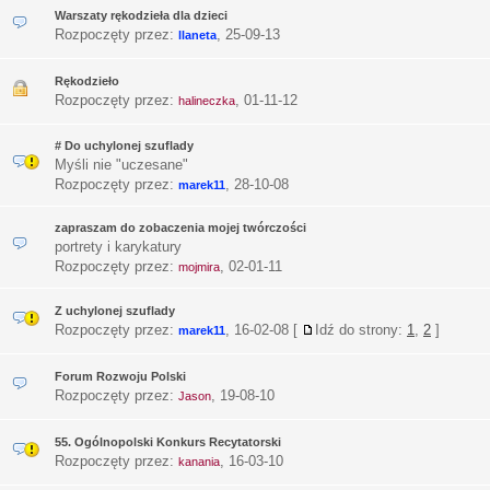
Warszaty rękodzieła dla dzieci
Rozpoczęty przez:
,
25-09-13
llaneta
Rękodzieło
Rozpoczęty przez:
,
01-11-12
halineczka
# Do uchylonej szuflady
Myśli nie "uczesane"
Rozpoczęty przez:
,
28-10-08
marek11
zapraszam do zobaczenia mojej twórczości
portrety i karykatury
Rozpoczęty przez:
,
02-01-11
mojmira
Z uchylonej szuflady
Rozpoczęty przez:
,
16-02-08
[
Idź do strony:
1
,
2
]
marek11
Forum Rozwoju Polski
Rozpoczęty przez:
,
19-08-10
Jason
55. Ogólnopolski Konkurs Recytatorski
Rozpoczęty przez:
,
16-03-10
kanania