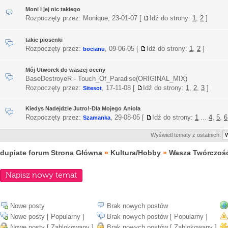
Moni i jej nic takiego
Rozpoczęty przez: Monique,
23-01-07
[
Idź do strony:
1
,
2
]
takie piosenki
Rozpoczęty przez:
,
09-06-05
[
Idź do strony:
1
,
2
]
bocianu
Mój Utworek do waszej oceny
BaseDestroyeR - Touch_Of_Paradise(ORIGINAL_MIX)
Rozpoczęty przez:
,
17-11-08
[
Idź do strony:
1
,
2
,
3
]
Sitesot
Kiedys Nadejdzie Jutro!-Dla Mojego Aniola
Rozpoczęty przez:
,
29-08-05
[
Idź do strony:
1
...
4
,
5
,
6
Szamanka
Wyświetl tematy z ostatnich:
dupiate forum Strona Główna
»
Kultura/Hobby
»
Wasza Twórczoś
Napisz nowy temat
Nowe posty
Brak nowych postów
Nowe posty [ Popularny ]
Brak nowych postów [ Popularny ]
Nowe posty [ Zablokowany ]
Brak nowych postów [ Zablokowany ]