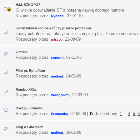
H.M. SZKOPU?
Gliwickie opowiadanie SF z potężną dawką dobrego humoru
Rozpoczęty przez:
,
27-01-10
Nyhariel
nietuzinkowi samozwańczy pisarze potrzebni
każdy potrafi pisać - ale tylko nieliczni piszą tak, że oczu oderwać 
Rozpoczęty przez:
,
22-08-09
artszop
Grafika
Rozpoczęty przez:
,
07-11-08
smooth
Film pt. Epitafium
Rozpoczęty przez:
,
14-06-09
mailpat
Rambo XXIw.
Rozpoczęty przez:
,
29-03-09
Wongraven
Poezja ulubiona
Rozpoczęty przez:
,
02-02-06
[
Idź do strony:
1
...
4
,
5
,
6
Szamanka
blog o Gliwicach
Rozpoczęty przez:
,
05-02-09
mailpat