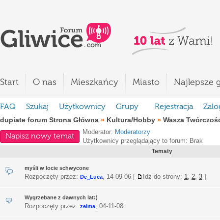
Start
O nas
Mieszkańcy
Miasto
Najlepsze g
FAQ
Szukaj
Użytkownicy
Grupy
Rejestracja
Zalo
dupiate forum Strona Główna
»
Kultura/Hobby
»
Wasza Twórczoś
Moderator:
Moderatorzy
Napisz nowy temat
Użytkownicy przeglądający to forum: Brak
Tematy
myśli w locie schwycone
Rozpoczęty przez:
,
14-09-06
[
Idź do strony:
1
,
2
,
3
]
De_Luca
Wygrzebane z dawnych lat:)
Rozpoczęty przez:
,
04-11-08
zelma