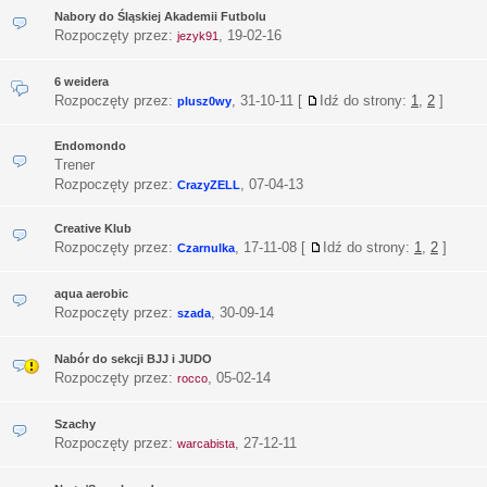
Nabory do Śląskiej Akademii Futbolu
Rozpoczęty przez:
,
19-02-16
jezyk91
6 weidera
Rozpoczęty przez:
,
31-10-11
[
Idź do strony:
1
,
2
]
plusz0wy
Endomondo
Trener
Rozpoczęty przez:
,
07-04-13
CrazyZELL
Creative Klub
Rozpoczęty przez:
,
17-11-08
[
Idź do strony:
1
,
2
]
Czarnulka
aqua aerobic
Rozpoczęty przez:
,
30-09-14
szada
Nabór do sekcji BJJ i JUDO
Rozpoczęty przez:
,
05-02-14
rocco
Szachy
Rozpoczęty przez:
,
27-12-11
warcabista