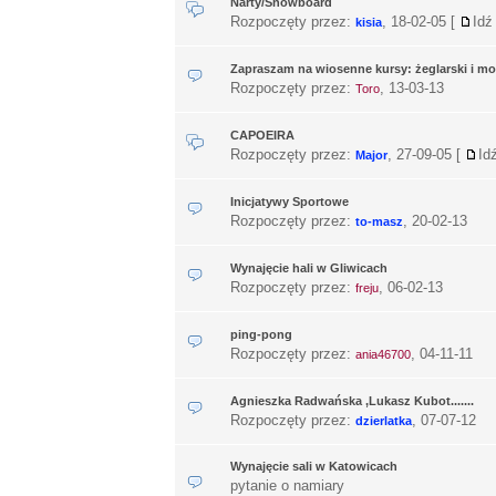
Narty/Snowboard
Rozpoczęty przez:
,
18-02-05
[
Idź
kisia
Zapraszam na wiosenne kursy: żeglarski i 
Rozpoczęty przez:
,
13-03-13
Toro
CAPOEIRA
Rozpoczęty przez:
,
27-09-05
[
Id
Major
Inicjatywy Sportowe
Rozpoczęty przez:
,
20-02-13
to-masz
Wynajęcie hali w Gliwicach
Rozpoczęty przez:
,
06-02-13
freju
ping-pong
Rozpoczęty przez:
,
04-11-11
ania46700
Agnieszka Radwańska ,Lukasz Kubot.......
Rozpoczęty przez:
,
07-07-12
dzierlatka
Wynajęcie sali w Katowicach
pytanie o namiary