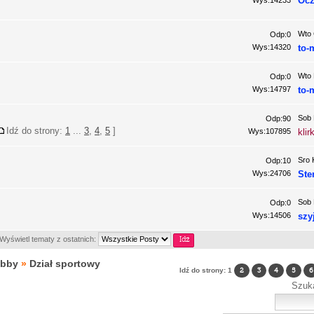
Oc
Wys:14233
Wto 
Odp:0
Wys:14320
to-
Wto 
Odp:0
Wys:14797
to-
Sob 
Odp:90
Idź do strony:
1
...
3
,
4
,
5
]
Wys:107895
klir
Sro 
Odp:10
Wys:24706
Ste
Sob 
Odp:0
Wys:14506
szy
Wyświetl tematy z ostatnich:
obby
»
Dział sportowy
Idź do strony:
1
2
3
4
5
6
Szuk