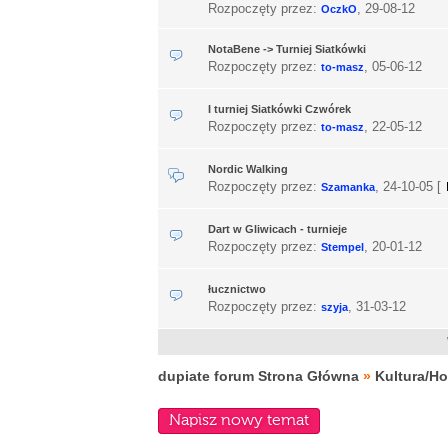
Rozpoczęty przez:
,
29-08-12
OczkO
NotaBene -> Turniej Siatkówki
Rozpoczęty przez:
,
05-06-12
to-masz
I turniej Siatkówki Czwórek
Rozpoczęty przez:
,
22-05-12
to-masz
Nordic Walking
Rozpoczęty przez:
,
24-10-05
[
Szamanka
Dart w Gliwicach - turnieje
Rozpoczęty przez:
,
20-01-12
Stempel
łucznictwo
Rozpoczęty przez:
,
31-03-12
szyja
dupiate forum Strona Główna
»
Kultura/H
Napisz nowy temat