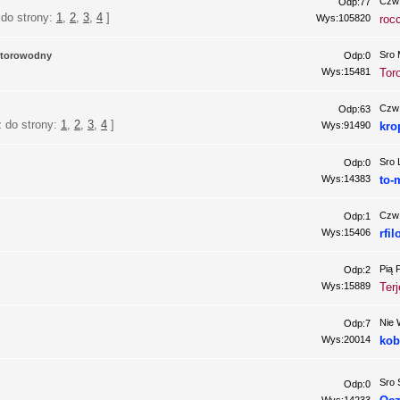
Czw 
Odp:77
 do strony:
1
,
2
,
3
,
4
]
Wys:105820
roc
Sro 
motorowodny
Odp:0
Wys:15481
Tor
Czw 
Odp:63
ź do strony:
1
,
2
,
3
,
4
]
Wys:91490
kro
Sro 
Odp:0
Wys:14383
to-
Czw 
Odp:1
Wys:15406
rfil
Pią 
Odp:2
Wys:15889
Ter
Nie 
Odp:7
Wys:20014
kob
Sro 
Odp:0