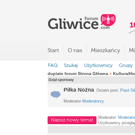
Start
O nas
Mieszkańcy
Mi
FAQ
Szukaj
Użytkownicy
Grupy
dupiate forum Strona Główna
»
Kultura/H
Dział sportowy
Piłka Nożna
Ostatni post:
Piast Gl
Moderator
Moderatorzy
Moderator:
Moderato
Napisz nowy temat
Użytkownicy przeglą