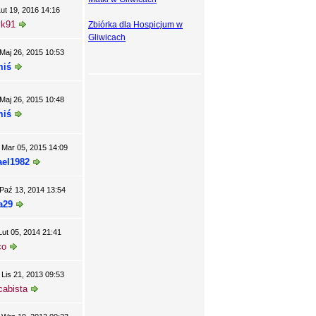
Lut 19, 2016 14:16
yk91
Zbiórka dla Hospicjum w
Gliwicach
Maj 26, 2015 10:53
miś
Maj 26, 2015 10:48
miś
Mar 05, 2015 14:09
ael1982
Paź 13, 2014 13:54
a29
Lut 05, 2014 21:41
co
Lis 21, 2013 09:53
cabista