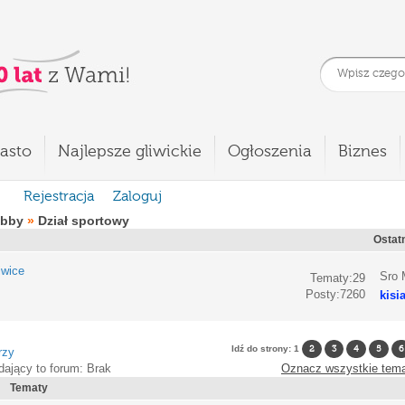
asto
Najlepsze gliwickie
Ogłoszenia
Biznes
Rejestracja
Zaloguj
obby
»
Dział sportowy
Ostatn
iwice
Sro 
Tematy:29
Posty:7260
kisi
Idź do strony:
1
2
3
4
5
6
rzy
dający to forum: Brak
Oznacz wszystkie tema
Tematy