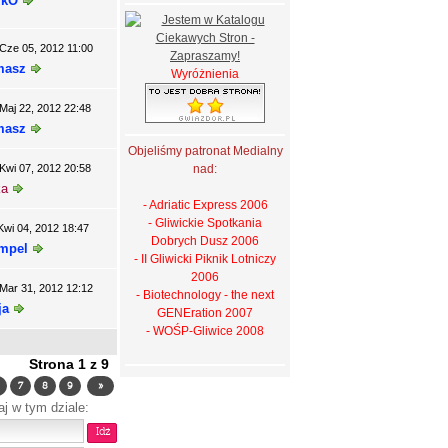
zkO
Cze 05, 2012 11:00
masz
Wyróżnienia
Maj 22, 2012 22:48
masz
Objeliśmy patronat Medialny
Kwi 07, 2012 20:58
nad:
ka
- Adriatic Express 2006
- Gliwickie Spotkania
Kwi 04, 2012 18:47
Dobrych Dusz 2006
mpel
- II Gliwicki Piknik Lotniczy
2006
Mar 31, 2012 12:12
- Biotechnology - the next
ja
GENEration 2007
- WOŚP-Gliwice 2008
Strona
1
z
9
7
8
9
»
aj w tym dziale: