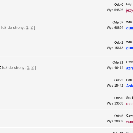
Pią 
Odp:0
Wys:54526
jez
Wto 
Odp:37
Idź do strony:
1
,
2
]
Wys:60694
gu
Wto 
Odp:2
gu
Wys:15613
Czw 
Odp:21
Idź do strony:
1
,
2
]
Wys:46414
azr
Pon 
Odp:3
Wys:15442
Asi
Sro 
Odp:0
Wys:13585
roc
Czw 
Odp:5
Wys:20002
war