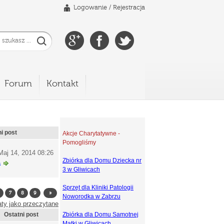
Logowanie
/
Rejestracja
Forum
Kontakt
i post
Akcje Charytatywne -
Pomogliśmy
Maj 14, 2014 08:26
Zbiórka dla Domu Dziecka nr
a
3 w Gliwicach
Sprzęt dla Kliniki Patologii
7
8
9
»
Noworodka w Zabrzu
ty jako przeczytane
Ostatni post
Zbiórka dla Domu Samotnej
Matki w Gliwicach