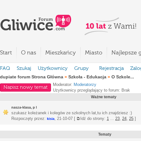
Start
O nas
Mieszkańcy
Miasto
Najlepsze g
FAQ
Szukaj
Użytkownicy
Grupy
Rejestracja
Zalo
dupiate forum Strona Główna
»
Szkoła - Edukacja
»
O Szkole...
Moderator:
Moderatorzy
Napisz nowy temat
Użytkownicy przeglądający to forum: Brak
Ważne tematy
nasza-klasa, p l
szukasz koleżanek i kolegów ze szkolnych lat,tu ich znajdziesz :)
Rozpoczęty przez:
,
21-10-07
[
Idź do strony:
1
...
23
,
24
,
25
]
kisia
Tematy