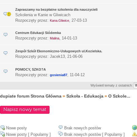
Zapraszamy na bezpłatne szkolenia dla nauczycieli
Szkolenia w Kanie w Gliwicach
Rozpoczęty przez:
,
27-03-13
Kana.Gliwice
Centrum Edukacji Siódemka
Rozpoczęty przez:
,
14-01-13
Malina
Zespół Szkół Ekonomiczno-Usługowych ul.Kozielska.
Rozpoczęty przez: Jacek13,
21-06-06
POMOCY, SZKO?A
Rozpoczęty przez:
,
11-04-12
gosienia87
Wyświetl tematy z ostatnich:
dupiate forum Strona Główna
»
Szkoła - Edukacja
»
O Szkole...
Napisz nowy temat
Nowe posty
Brak nowych postów
Nowe posty [ Popularny ]
Brak nowych postów [ Popularny ]