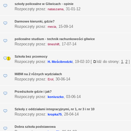
szkoły policealne w Gliwicach - opinie
Rozpoczęty przez:
,
31-01-12
nataszama
Darmowe kierunki, gdzie?
Rozpoczęty przez:
,
15-09-14
mecia
policealne studium - technik rachunkowości gliwice
Rozpoczęty przez:
,
17-07-14
timeshift
Szkoła bez przemocy
Rozpoczęty przez:
,
19-02-10
[
Idź do strony:
1
,
2
]
H. Mościbrodzki
MiBM na 2 różnych wydziałach
Rozpoczęty przez:
,
30-06-14
Erol
Przedszkole gdzie i jak?
Rozpoczęty przez:
,
03-06-14
koniuszko
Szkoły z oddziałami integracyjnymi, nr 1, nr 3 i nr 10
Rozpoczęty przez:
,
28-04-14
kropka75
Dobra szkoła podstawowa