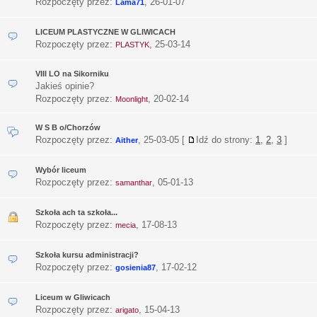
Rozpoczęty przez:
,
26-01-07
Lama71
LICEUM PLASTYCZNE W GLIWICACH
Rozpoczęty przez:
,
25-03-14
PLASTYK
VIII LO na Sikorniku
Jakieś opinie?
Rozpoczęty przez:
,
20-02-14
Moonlight
W S B o/Chorzów
Rozpoczęty przez:
,
25-03-05
[
Idź do strony:
1
,
2
,
3
]
Aither
Wybór liceum
Rozpoczęty przez:
,
05-01-13
samanthar
Szkoła ach ta szkoła...
Rozpoczęty przez:
,
17-08-13
mecia
Szkoła kursu administracji?
Rozpoczęty przez:
,
17-02-12
gosienia87
Liceum w Gliwicach
Rozpoczęty przez:
,
15-04-13
arigato