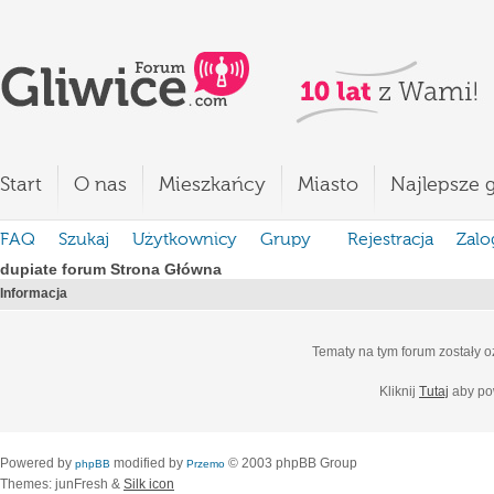
Start
O nas
Mieszkańcy
Miasto
Najlepsze g
FAQ
Szukaj
Użytkownicy
Grupy
Rejestracja
Zalo
dupiate forum Strona Główna
Informacja
Tematy na tym forum zostały 
Kliknij
Tutaj
aby po
Powered by
modified by
© 2003 phpBB Group
phpBB
Przemo
Themes: junFresh &
Silk icon