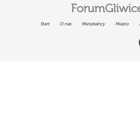
ForumGliwice
Start
O nas
Mieszkańcy
Miasto