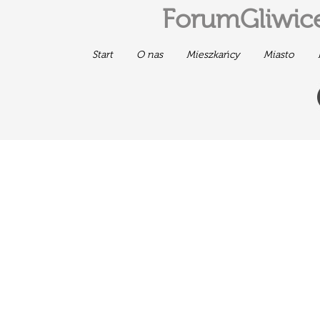
ForumGliwice
Start
O nas
Mieszkańcy
Miasto