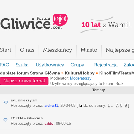
Start
O nas
Mieszkańcy
Miasto
Najlepsze g
FAQ
Szukaj
Użytkownicy
Grupy
Rejestracja
Zalo
dupiate forum Strona Główna
»
Kultura/Hobby
»
Kino/Film/Teatr/
Moderator:
Moderatorzy
Napisz nowy temat
Użytkownicy przeglądający to forum: Brak
Tematy
aktualnie czytam
Rozpoczęty przez:
,
20-04-09
[
Idź do strony:
1
...
7
,
8
,
9
]
archer81
TOKFM w Gliwicach
Rozpoczęty przez:
,
09-08-16
yabby