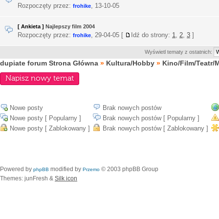
Rozpoczęty przez:
,
13-10-05
frohike
[ Ankieta ]
Najlepszy film 2004
Rozpoczęty przez:
,
29-04-05
[
Idź do strony:
1
,
2
,
3
]
frohike
Wyświetl tematy z ostatnich:
dupiate forum Strona Główna
»
Kultura/Hobby
»
Kino/Film/Teatr/
Napisz nowy temat
Nowe posty
Brak nowych postów
Nowe posty [ Popularny ]
Brak nowych postów [ Popularny ]
Nowe posty [ Zablokowany ]
Brak nowych postów [ Zablokowany ]
Powered by
modified by
© 2003 phpBB Group
phpBB
Przemo
Themes: junFresh &
Silk icon