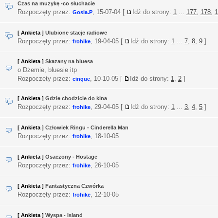
Czas na muzykę -co słuchacie
Rozpoczęty przez:
,
15-07-04
[
Idź do strony:
1
...
177
,
178
,
1
Gosia.P
[ Ankieta ]
Ulubione stacje radiowe
Rozpoczęty przez:
,
19-04-05
[
Idź do strony:
1
...
7
,
8
,
9
]
frohike
[ Ankieta ]
Skazany na bluesa
o Dżemie, bluesie itp
Rozpoczęty przez:
,
10-10-05
[
Idź do strony:
1
,
2
]
cinque
[ Ankieta ]
Gdzie chodzicie do kina
Rozpoczęty przez:
,
29-04-05
[
Idź do strony:
1
...
3
,
4
,
5
]
frohike
[ Ankieta ]
Człowiek Ringu - Cinderella Man
Rozpoczęty przez:
,
18-10-05
frohike
[ Ankieta ]
Osaczony - Hostage
Rozpoczęty przez:
,
26-10-05
frohike
[ Ankieta ]
Fantastyczna Czwórka
Rozpoczęty przez:
,
12-10-05
frohike
[ Ankieta ]
Wyspa - Island