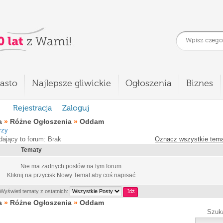
asto
Najlepsze gliwickie
Ogłoszenia
Biznes
Rejestracja
Zaloguj
a
»
Różne Ogłoszenia
»
Oddam
rzy
dający to forum: Brak
Oznacz wszystkie tema
Tematy
Nie ma żadnych postów na tym forum
Kliknij na przycisk
Nowy Temat
aby coś napisać
Wyświetl tematy z ostatnich:
a
»
Różne Ogłoszenia
»
Oddam
Szuk