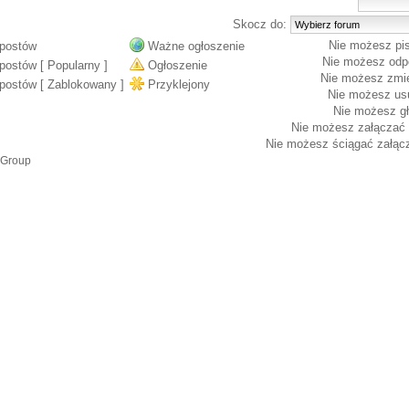
Skocz do:
Nie możesz
pi
postów
Ważne ogłoszenie
Nie możesz
odp
postów [ Popularny ]
Ogłoszenie
Nie możesz
zmie
postów [ Zablokowany ]
Przyklejony
Nie możesz
us
Nie możesz
gł
Nie możesz
załączać 
Nie możesz
ściągać załąc
 Group