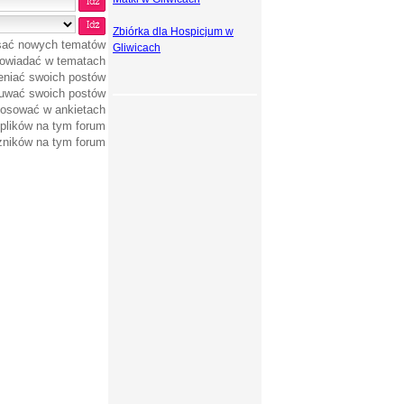
Zbiórka dla Hospicjum w
sać nowych tematów
Gliwicach
owiadać w tematach
niać swoich postów
uwać swoich postów
osować w ankietach
plików na tym forum
zników na tym forum