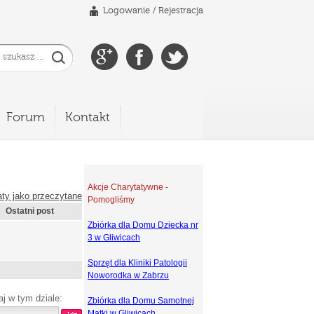
Logowanie
/
Rejestracja
Forum
Kontakt
Akcje Charytatywne -
ty jako przeczytane
Pomogliśmy
Ostatni post
Zbiórka dla Domu Dziecka nr
3 w Gliwicach
Sprzęt dla Kliniki Patologii
Noworodka w Zabrzu
aj w tym dziale:
Zbiórka dla Domu Samotnej
Matki w Gliwicach