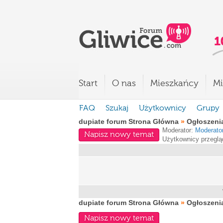
Start
O nas
Mieszkańcy
Mi
FAQ
Szukaj
Użytkownicy
Grupy
dupiate forum Strona Główna
»
Ogłoszeni
Moderator:
Moderato
Napisz nowy temat
Użytkownicy przeglą
dupiate forum Strona Główna
»
Ogłoszeni
Napisz nowy temat