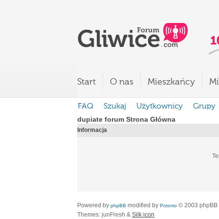
Start
O nas
Mieszkańcy
Mi
FAQ
Szukaj
Użytkownicy
Grupy
dupiate forum Strona Główna
Informacja
Te
Powered by
modified by
© 2003 phpBB
phpBB
Przemo
Themes: junFresh &
Silk icon