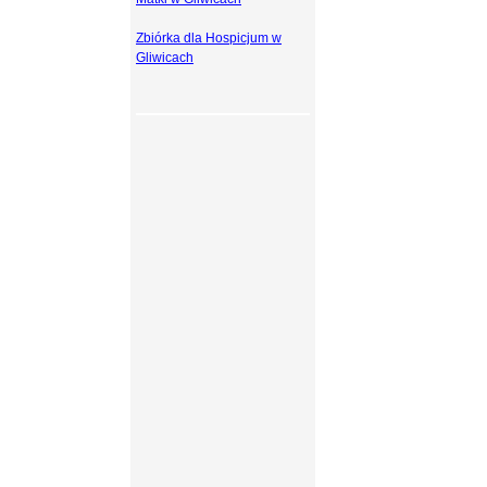
Zbiórka dla Hospicjum w
Gliwicach