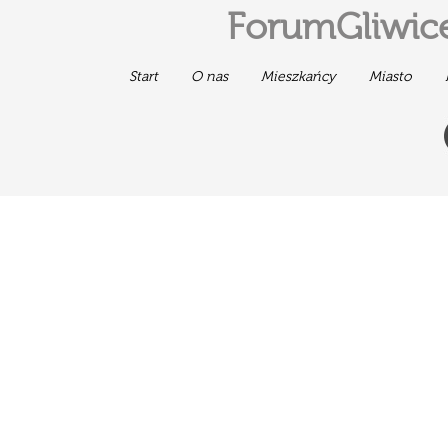
ForumGliwice
Start
O nas
Mieszkańcy
Miasto