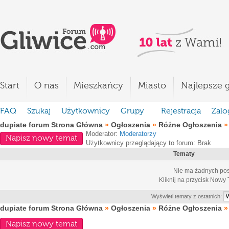
Start
O nas
Mieszkańcy
Miasto
Najlepsze g
FAQ
Szukaj
Użytkownicy
Grupy
Rejestracja
Zalo
dupiate forum Strona Główna
»
Ogłoszenia
»
Różne Ogłoszenia
Moderator:
Moderatorzy
Napisz nowy temat
Użytkownicy przeglądający to forum: Brak
Tematy
Nie ma żadnych pos
Kliknij na przycisk
Nowy 
Wyświetl tematy z ostatnich:
dupiate forum Strona Główna
»
Ogłoszenia
»
Różne Ogłoszenia
Napisz nowy temat