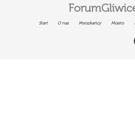
ForumGliwice
Start
O nas
Mieszkańcy
Miasto