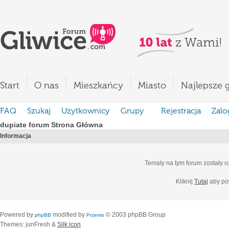
Start
O nas
Mieszkańcy
Miasto
Najlepsze g
FAQ
Szukaj
Użytkownicy
Grupy
Rejestracja
Zalo
dupiate forum Strona Główna
Informacja
Tematy na tym forum zostały 
Kliknij
Tutaj
aby po
Powered by
modified by
© 2003 phpBB Group
phpBB
Przemo
Themes: junFresh &
Silk icon