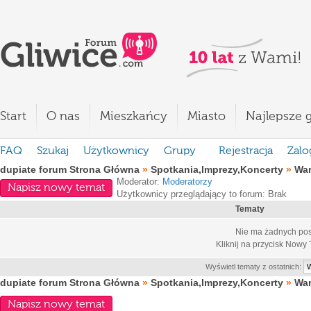
Start
O nas
Mieszkańcy
Miasto
Najlepsze g
FAQ
Szukaj
Użytkownicy
Grupy
Rejestracja
Zalo
dupiate forum Strona Główna
»
Spotkania,Imprezy,Koncerty
»
War
Moderator:
Moderatorzy
Napisz nowy temat
Użytkownicy przeglądający to forum: Brak
Tematy
Nie ma żadnych pos
Kliknij na przycisk
Nowy 
Wyświetl tematy z ostatnich:
dupiate forum Strona Główna
»
Spotkania,Imprezy,Koncerty
»
War
Napisz nowy temat