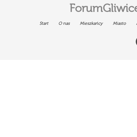
ForumGliwice
Start
O nas
Mieszkańcy
Miasto