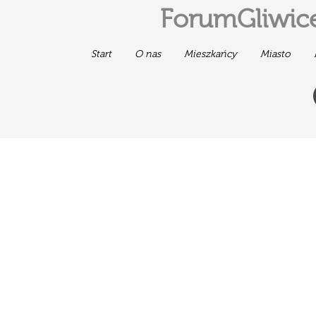
ForumGliwice
Start
O nas
Mieszkańcy
Miasto