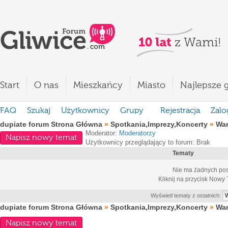
Start
O nas
Mieszkańcy
Miasto
Najlepsze g
FAQ
Szukaj
Użytkownicy
Grupy
Rejestracja
Zalo
dupiate forum Strona Główna
»
Spotkania,Imprezy,Koncerty
»
War
Moderator:
Moderatorzy
Napisz nowy temat
Użytkownicy przeglądający to forum: Brak
Tematy
Nie ma żadnych pos
Kliknij na przycisk
Nowy 
Wyświetl tematy z ostatnich:
dupiate forum Strona Główna
»
Spotkania,Imprezy,Koncerty
»
War
Napisz nowy temat