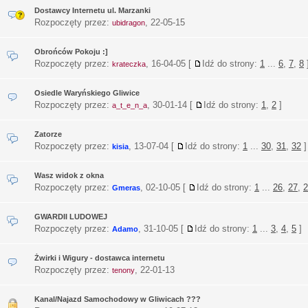
Dostawcy Internetu ul. Marzanki
Rozpoczęty przez:
,
22-05-15
ubidragon
Obrońców Pokoju :]
Rozpoczęty przez:
,
16-04-05
[
Idź do strony:
1
...
6
,
7
,
8
krateczka
Osiedle Waryńskiego Gliwice
Rozpoczęty przez:
,
30-01-14
[
Idź do strony:
1
,
2
]
a_t_e_n_a
Zatorze
Rozpoczęty przez:
,
13-07-04
[
Idź do strony:
1
...
30
,
31
,
32
]
kisia
Wasz widok z okna
Rozpoczęty przez:
,
02-10-05
[
Idź do strony:
1
...
26
,
27
,
2
Gmeras
GWARDII LUDOWEJ
Rozpoczęty przez:
,
31-10-05
[
Idź do strony:
1
...
3
,
4
,
5
]
Adamo
Żwirki i Wigury - dostawca internetu
Rozpoczęty przez:
,
22-01-13
tenony
Kanal/Najazd Samochodowy w Gliwicach ???