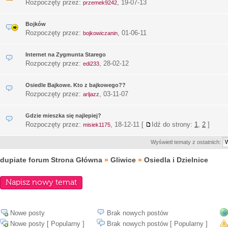
Rozpoczęty przez:
,
19-07-13
przemek9242
Bojków
Rozpoczęty przez:
,
01-06-11
bojkowiczanin
Internet na Zygmunta Starego
Rozpoczęty przez:
,
28-02-12
edi233
Osiedle Bajkowe. Kto z bajkowego??
Rozpoczęty przez:
,
03-11-07
arljazz
Gdzie mieszka się najlepiej?
Rozpoczęty przez:
,
18-12-11
[
Idź do strony:
1
,
2
]
misiek1175
Wyświetl tematy z ostatnich:
dupiate forum Strona Główna
»
Gliwice
»
Osiedla i Dzielnice
Napisz nowy temat
Nowe posty
Brak nowych postów
Nowe posty [ Popularny ]
Brak nowych postów [ Popularny ]