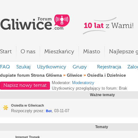
Start
O nas
Mieszkańcy
Miasto
Najlepsze g
FAQ
Szukaj
Użytkownicy
Grupy
Rejestracja
Zalo
dupiate forum Strona Główna
»
Gliwice
»
Osiedla i Dzielnice
Moderator:
Moderatorzy
Napisz nowy temat
Użytkownicy przeglądający to forum: Brak
Ważne tematy
Osiedla w Gliwicach
Rozpoczęty przez:
,
03-11-07
Bot
Tematy
Internet Trynek