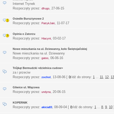
Internet Trynek
Rozpoczęty przez:
,
27-06-15
dfrugo
Osiedle Bursztynowe 2
Rozpoczęty przez:
,
11-07-17
PatrykJaki
Opinia o Zatorzu
Rozpoczęty przez:
,
03-02-17
Hiacynt
Nowe mieszkania na ul. Dziewanny, koło Świętojańskiej
Nowe mieszkania na ul. Dziewanny
Rozpoczęty przez:
,
06-06-16
gatoo
Trójkąt Bermudzki <dzielnica cudow>
za i przeciw
Rozpoczęty przez:
,
13-08-06
[
Idź do strony:
1
...
11
,
12
,
1
zochol
Gliwice ul. Wiązowa
Rozpoczęty przez:
,
20-06-15
undyna
KOPERNIK
Rozpoczęty przez:
,
08-09-04
[
Idź do strony:
1
...
8
,
9
,
10
akicia83